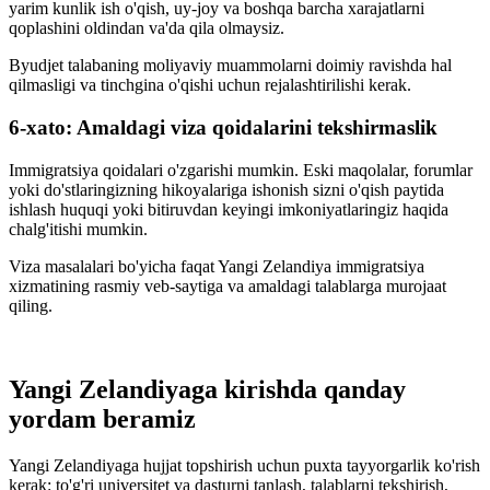
yarim kunlik ish o'qish, uy-joy va boshqa barcha xarajatlarni
qoplashini oldindan va'da qila olmaysiz.
Byudjet talabaning moliyaviy muammolarni doimiy ravishda hal
qilmasligi va tinchgina o'qishi uchun rejalashtirilishi kerak.
6-xato: Amaldagi viza qoidalarini tekshirmaslik
Immigratsiya qoidalari o'zgarishi mumkin. Eski maqolalar, forumlar
yoki do'stlaringizning hikoyalariga ishonish sizni o'qish paytida
ishlash huquqi yoki bitiruvdan keyingi imkoniyatlaringiz haqida
chalg'itishi mumkin.
Viza masalalari bo'yicha faqat Yangi Zelandiya immigratsiya
xizmatining rasmiy veb-saytiga va amaldagi talablarga murojaat
qiling.
Yangi Zelandiyaga kirishda qanday
yordam beramiz
Yangi Zelandiyaga hujjat topshirish uchun puxta tayyorgarlik ko'rish
kerak: to'g'ri universitet va dasturni tanlash, talablarni tekshirish,