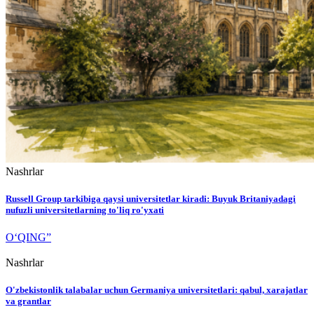
Nashrlar
Russell Group tarkibiga qaysi universitetlar kiradi: Buyuk Britaniyadagi
nufuzli universitetlarning to'liq ro'yxati
O‘QING”
Nashrlar
O'zbekistonlik talabalar uchun Germaniya universitetlari: qabul, xarajatlar
va grantlar