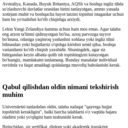
Avstraliya, Kanada, Buyuk Britaniya, AQSh va boshqa ingliz tilida
so'zlashuvchi davlatlar orasidan birini tanlayotgan, ammo yanada
xotirjam muhit va boshqacha hayot tarzini topishni istaganlar uchun
ham bu yo'nalishni ko'rib chiqishga arziydi.
Lekin Yangi Zelandiya hamma uchun ham mos emas. Agar talaba
eng arzon ta'limni qidirayotgan bo'lsa, uzoq parvozga tayyor
bo'lmasa, oilasiga yaqinroq yashashni xohlasa yoki ingliz tilini
bilmasdan yoki hujjatlarsiz o'qishga kirishni umid qilsa, boshqa
variantlarni ko'rib chiqish yaxshidir. Shuningdek, agar siz
bitirgandan keyin albatta qolib ish topishingizni kutayotgan
bo'lsangiz, mamlakatni tanlamang. Bunday masalalar individual
ravishda va faqat amaldagi qoidalarga muvofiq baholanishi kerak.
Qabul qilishdan oldin nimani tekshirish
muhim
Universitetni tanlashdan oldin, talaba nafaqat "qayerga hujjat
topshirish kerakligini", balki barcha talablarni o'z vaqtida bajara
oladimi yoki yo'qligini ham tushunishi kerak.
Birinchidan, siz sertifikat, diplom yoki akademik transkript