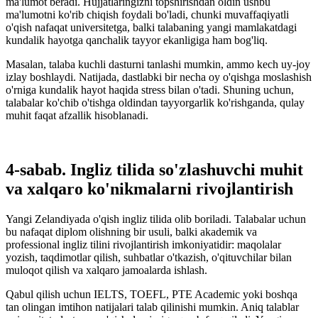
ma'lumot beradi. Hujjatlaringizni topshirishdan oldin ushbu
ma'lumotni ko'rib chiqish foydali bo'ladi, chunki muvaffaqiyatli
o'qish nafaqat universitetga, balki talabaning yangi mamlakatdagi
kundalik hayotga qanchalik tayyor ekanligiga ham bog'liq.
Masalan, talaba kuchli dasturni tanlashi mumkin, ammo kech uy-joy
izlay boshlaydi. Natijada, dastlabki bir necha oy o'qishga moslashish
o'rniga kundalik hayot haqida stress bilan o'tadi. Shuning uchun,
talabalar ko'chib o'tishga oldindan tayyorgarlik ko'rishganda, qulay
muhit faqat afzallik hisoblanadi.
4-sabab. Ingliz tilida so'zlashuvchi muhit
va xalqaro ko'nikmalarni rivojlantirish
Yangi Zelandiyada o'qish ingliz tilida olib boriladi. Talabalar uchun
bu nafaqat diplom olishning bir usuli, balki akademik va
professional ingliz tilini rivojlantirish imkoniyatidir: maqolalar
yozish, taqdimotlar qilish, suhbatlar o'tkazish, o'qituvchilar bilan
muloqot qilish va xalqaro jamoalarda ishlash.
Qabul qilish uchun IELTS, TOEFL, PTE Academic yoki boshqa
tan olingan imtihon natijalari talab qilinishi mumkin. Aniq talablar