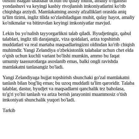
olishni istagan talabalar uchun bu qulay muhit, amaliy o'rganish
yondashuvi va keyingi kasbiy rivojlanish imkoniyatlarini ko'rib
chiqishga arziydi. Mamlakatning asosiy afzalliklari orasida aniq
ta'lim tizimi, ingliz tilida so'zlashiladigan muhit, qulay hayot, amaliy
ko'nikmalar va bitiruvdan keyingi imkoniyatlar mavjud.
Lekin bu yo'nalish tayyorgarlikni talab qiladi. Byudjetingiz, qabul
talablari, ingliz tili darajangiz, viza qoidalari, ariza topshirish
muddatlari va real martaba maqsadlaringizni oldindan ko'rib chiqish
muhimdir. Yangi Zelandiya o'zbekistonlik talabalar uchun chet elda
o'qish uchun kuchli variant bo'lishi mumkin, ammo bu faqat
umumiy taassurotlarga asoslanib emas, balki ongli ravishda
mamlakatni tanlasangiz bo'ladi.
Yangi Zelandiyaga hujjat topshirish shunchaki go'zal mamlakatni
tanlash bilan bog'liq emas; bu uzoq muddatli ta'lim qaroridir. Talaba
talablar, dastur, byudjet va maqsadlarni qanchalik tez baholasa,
to'g'ri yo'lni tanlash va ariza berish jarayonini muammosiz o'tish
imkoniyati shunchalik yuqori bo'ladi.
Tarkib