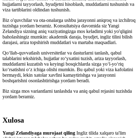
hujjatlarni tayyorlash, byudjetni hisoblash, muddatlarni tushunish va
viza tartiblarini oldindan tushunish.
Biz o'quvchilar va ota-onalarga ushbu jarayonni aniqroq va izchilroq
tuzishga yordam beramiz. Konsultatsiya davomida siz Yangi
Zelandiya sizning aniq vaziyatingizga mos keladimi yoki yo'qligini
baholashingiz mumkin: akademik daraja, byudjet, ingliz tilini bilish
darajasi, ariza topshirish muddatlari va martaba maqsadlari.
Qoʻllab-quvvatlash universitetlar va dasturlarni tanlash, qabul
talablarini tekshirish, hujjatlar roʻyxatini tuzish, ariza tayyorlash,
muddatlarni kuzatish va keyingi bosqichlarda sizga yoʻl-yoʻriq
koʻrsatishni oʻz ichiga olishi mumkin. Bu qabul yoki viza kafolatini
bermaydi, lekin xatolar xavfini kamaytirishga va jarayonni
boshqarishni osonlashtirishga yordam beradi.
Biz sizga mos variantlarni tanlashda va aniq qabul rejasini tuzishda
yordam beramiz.
Xulosa
Yangi Zelandiyaga murojaat qiling
Ingliz tilida xalqaro ta'lim