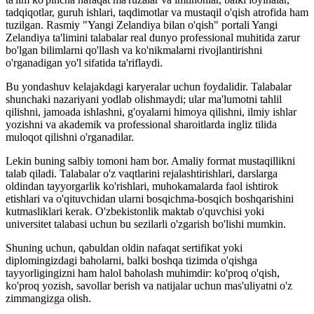
tadqiqotlar, guruh ishlari, taqdimotlar va mustaqil o'qish atrofida ham
tuzilgan. Rasmiy "Yangi Zelandiya bilan o'qish" portali Yangi
Zelandiya ta'limini talabalar real dunyo professional muhitida zarur
bo'lgan bilimlarni qo'llash va ko'nikmalarni rivojlantirishni
o'rganadigan yo'l sifatida ta'riflaydi.
Bu yondashuv kelajakdagi karyeralar uchun foydalidir. Talabalar
shunchaki nazariyani yodlab olishmaydi; ular ma'lumotni tahlil
qilishni, jamoada ishlashni, g'oyalarni himoya qilishni, ilmiy ishlar
yozishni va akademik va professional sharoitlarda ingliz tilida
muloqot qilishni o'rganadilar.
Lekin buning salbiy tomoni ham bor. Amaliy format mustaqillikni
talab qiladi. Talabalar o'z vaqtlarini rejalashtirishlari, darslarga
oldindan tayyorgarlik ko'rishlari, muhokamalarda faol ishtirok
etishlari va o'qituvchidan ularni bosqichma-bosqich boshqarishini
kutmasliklari kerak. O'zbekistonlik maktab o'quvchisi yoki
universitet talabasi uchun bu sezilarli o'zgarish bo'lishi mumkin.
Shuning uchun, qabuldan oldin nafaqat sertifikat yoki
diplomingizdagi baholarni, balki boshqa tizimda o'qishga
tayyorligingizni ham halol baholash muhimdir: ko'proq o'qish,
ko'proq yozish, savollar berish va natijalar uchun mas'uliyatni o'z
zimmangizga olish.