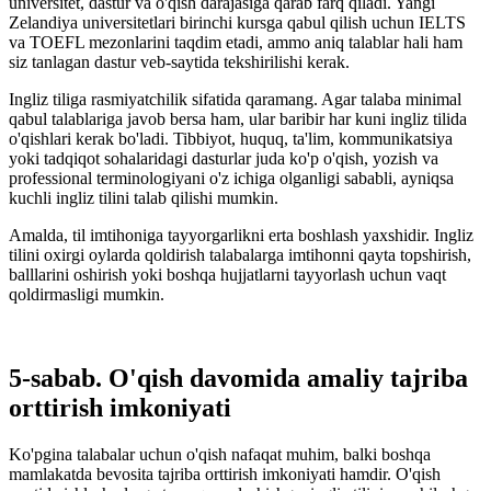
universitet, dastur va o'qish darajasiga qarab farq qiladi. Yangi
Zelandiya universitetlari birinchi kursga qabul qilish uchun IELTS
va TOEFL mezonlarini taqdim etadi, ammo aniq talablar hali ham
siz tanlagan dastur veb-saytida tekshirilishi kerak.
Ingliz tiliga rasmiyatchilik sifatida qaramang. Agar talaba minimal
qabul talablariga javob bersa ham, ular baribir har kuni ingliz tilida
o'qishlari kerak bo'ladi. Tibbiyot, huquq, ta'lim, kommunikatsiya
yoki tadqiqot sohalaridagi dasturlar juda ko'p o'qish, yozish va
professional terminologiyani o'z ichiga olganligi sababli, ayniqsa
kuchli ingliz tilini talab qilishi mumkin.
Amalda, til imtihoniga tayyorgarlikni erta boshlash yaxshidir. Ingliz
tilini oxirgi oylarda qoldirish talabalarga imtihonni qayta topshirish,
balllarini oshirish yoki boshqa hujjatlarni tayyorlash uchun vaqt
qoldirmasligi mumkin.
5-sabab. O'qish davomida amaliy tajriba
orttirish imkoniyati
Ko'pgina talabalar uchun o'qish nafaqat muhim, balki boshqa
mamlakatda bevosita tajriba orttirish imkoniyati hamdir. O'qish