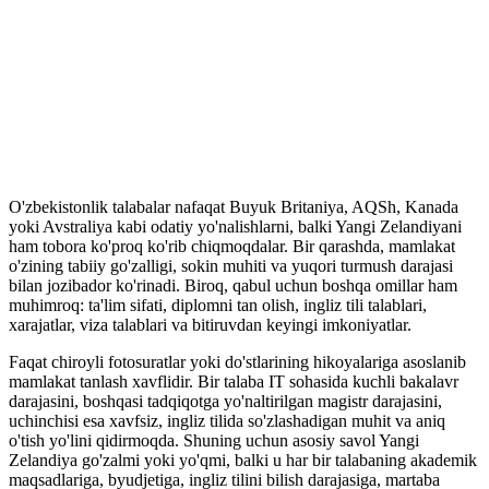
O'zbekistonlik talabalar nafaqat Buyuk Britaniya, AQSh, Kanada
yoki Avstraliya kabi odatiy yo'nalishlarni, balki Yangi Zelandiyani
ham tobora ko'proq ko'rib chiqmoqdalar. Bir qarashda, mamlakat
o'zining tabiiy go'zalligi, sokin muhiti va yuqori turmush darajasi
bilan jozibador ko'rinadi. Biroq, qabul uchun boshqa omillar ham
muhimroq: ta'lim sifati, diplomni tan olish, ingliz tili talablari,
xarajatlar, viza talablari va bitiruvdan keyingi imkoniyatlar.
Faqat chiroyli fotosuratlar yoki do'stlarining hikoyalariga asoslanib
mamlakat tanlash xavflidir. Bir talaba IT sohasida kuchli bakalavr
darajasini, boshqasi tadqiqotga yo'naltirilgan magistr darajasini,
uchinchisi esa xavfsiz, ingliz tilida so'zlashadigan muhit va aniq
o'tish yo'lini qidirmoqda. Shuning uchun asosiy savol Yangi
Zelandiya go'zalmi yoki yo'qmi, balki u har bir talabaning akademik
maqsadlariga, byudjetiga, ingliz tilini bilish darajasiga, martaba