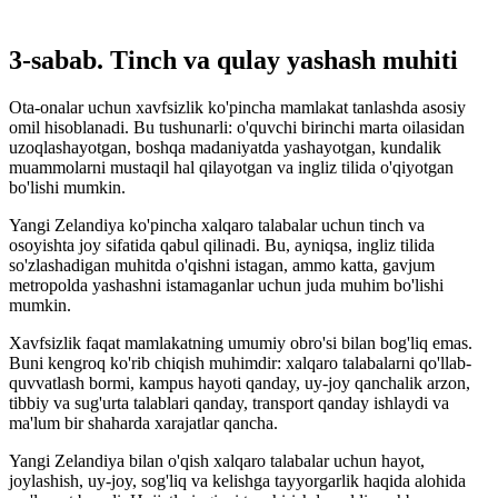
3-sabab. Tinch va qulay yashash muhiti
Ota-onalar uchun xavfsizlik ko'pincha mamlakat tanlashda asosiy
omil hisoblanadi. Bu tushunarli: o'quvchi birinchi marta oilasidan
uzoqlashayotgan, boshqa madaniyatda yashayotgan, kundalik
muammolarni mustaqil hal qilayotgan va ingliz tilida o'qiyotgan
bo'lishi mumkin.
Yangi Zelandiya ko'pincha xalqaro talabalar uchun tinch va
osoyishta joy sifatida qabul qilinadi. Bu, ayniqsa, ingliz tilida
so'zlashadigan muhitda o'qishni istagan, ammo katta, gavjum
metropolda yashashni istamaganlar uchun juda muhim bo'lishi
mumkin.
Xavfsizlik faqat mamlakatning umumiy obro'si bilan bog'liq emas.
Buni kengroq ko'rib chiqish muhimdir: xalqaro talabalarni qo'llab-
quvvatlash bormi, kampus hayoti qanday, uy-joy qanchalik arzon,
tibbiy va sug'urta talablari qanday, transport qanday ishlaydi va
ma'lum bir shaharda xarajatlar qancha.
Yangi Zelandiya bilan o'qish xalqaro talabalar uchun hayot,
joylashish, uy-joy, sog'liq va kelishga tayyorgarlik haqida alohida