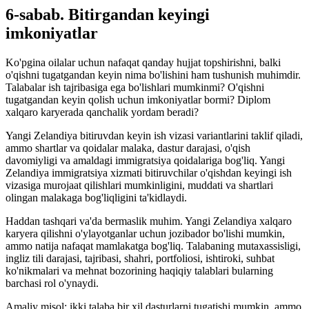
6-sabab. Bitirgandan keyingi
imkoniyatlar
Ko'pgina oilalar uchun nafaqat qanday hujjat topshirishni, balki
o'qishni tugatgandan keyin nima bo'lishini ham tushunish muhimdir.
Talabalar ish tajribasiga ega bo'lishlari mumkinmi? O'qishni
tugatgandan keyin qolish uchun imkoniyatlar bormi? Diplom
xalqaro karyerada qanchalik yordam beradi?
Yangi Zelandiya bitiruvdan keyin ish vizasi variantlarini taklif qiladi,
ammo shartlar va qoidalar malaka, dastur darajasi, o'qish
davomiyligi va amaldagi immigratsiya qoidalariga bog'liq. Yangi
Zelandiya immigratsiya xizmati bitiruvchilar o'qishdan keyingi ish
vizasiga murojaat qilishlari mumkinligini, muddati va shartlari
olingan malakaga bog'liqligini ta'kidlaydi.
Haddan tashqari va'da bermaslik muhim. Yangi Zelandiya xalqaro
karyera qilishni o'ylayotganlar uchun jozibador bo'lishi mumkin,
ammo natija nafaqat mamlakatga bog'liq. Talabaning mutaxassisligi,
ingliz tili darajasi, tajribasi, shahri, portfoliosi, ishtiroki, suhbat
ko'nikmalari va mehnat bozorining haqiqiy talablari bularning
barchasi rol o'ynaydi.
Amaliy misol: ikki talaba bir xil dasturlarni tugatishi mumkin, ammo