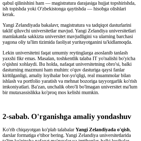
qabul qilinishini ham — magistratura darajasiga hujjat topshirishda,
ish topishda yoki O'zbekistonga qaytishda — hisobga olishlari
kerak.
Yangi Zelandiyada bakalavr, magistratura va tadqiqot dasturlarini
taklif qiluvchi universitetlar mavjud. Yangi Zelandiya universitetlari
mamlakatda sakkizta universitet mavjudligini va ularning barchasi
yagona oliy ta'lim tizimida faoliyat yuritayotganini ta'kidlamoqda.
Lekin universitetni faqat umumiy reytinglarga asoslanib tanlash
yaxshi fikr emas. Masalan, toshkentlik talaba IT yo'nalishi bo'yicha
o'qishni xohlaydi. Bu holda, nafaqat universitetning obro'si, balki
dasturning mazmuni ham muhim: o'quv dasturiga qaysi fanlar
kiritilganligi, amaliy loyihalar bor-yo'qligi, real muammolar bilan
ishlash va portfolio yaratish va mehnat bozoriga tayyorgarlik ko'rish
imkoniyatlari. Ba'zan, unchalik obro'li bo'lmagan universitet ma'lum
bir mutaxassislikka ko'proq mos kelishi mumkin.
2-sabab. O'rganishga amaliy yondashuv
Ko'rib chiqayotgan ko'plab talabalar
Yangi Zelandiyada o'qish
,
darslar formatiga e'tibor bering. Yangi Zelandiya universitetlarida
ta'lim ko'pincha nafaqat ma'ruzalar va imtihonlar, balki loyihalar,