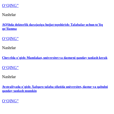
O‘QING”
Nashrlar
AQShda doktorlik darajasiga hujjat topshirish: Talabalar uchun to'liq
qo'llanma
O‘QING”
Nashrlar
Chet elda o'qish: Mamlakat, universitet va dasturni qanday tanlash kerak
O‘QING”
Nashrlar
Avstraliyada o'qish: Xalqaro talaba sifatida universitet, dastur va qabulni
qanday tanlash mumkin
O‘QING”