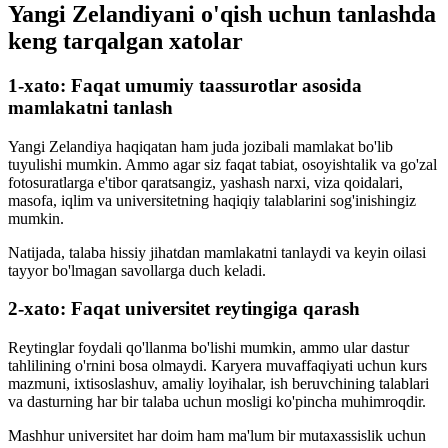
Yangi Zelandiyani o'qish uchun tanlashda
keng tarqalgan xatolar
1-xato: Faqat umumiy taassurotlar asosida
mamlakatni tanlash
Yangi Zelandiya haqiqatan ham juda jozibali mamlakat bo'lib
tuyulishi mumkin. Ammo agar siz faqat tabiat, osoyishtalik va go'zal
fotosuratlarga e'tibor qaratsangiz, yashash narxi, viza qoidalari,
masofa, iqlim va universitetning haqiqiy talablarini sog'inishingiz
mumkin.
Natijada, talaba hissiy jihatdan mamlakatni tanlaydi va keyin oilasi
tayyor bo'lmagan savollarga duch keladi.
2-xato: Faqat universitet reytingiga qarash
Reytinglar foydali qo'llanma bo'lishi mumkin, ammo ular dastur
tahlilining o'rnini bosa olmaydi. Karyera muvaffaqiyati uchun kurs
mazmuni, ixtisoslashuv, amaliy loyihalar, ish beruvchining talablari
va dasturning har bir talaba uchun mosligi ko'pincha muhimroqdir.
Mashhur universitet har doim ham ma'lum bir mutaxassislik uchun