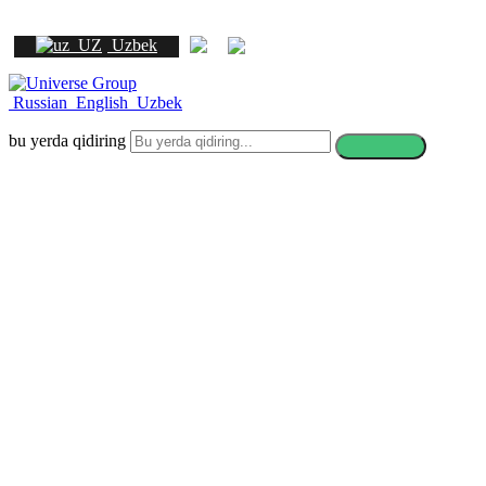
Uzbek
Russian
English
Uzbek
bu yerda qidiring
Yangi Zelandiyada o'qishning 7
sababi: O'zbekistonlik talabalar
uchun ta'lim, martaba va
istiqbollar