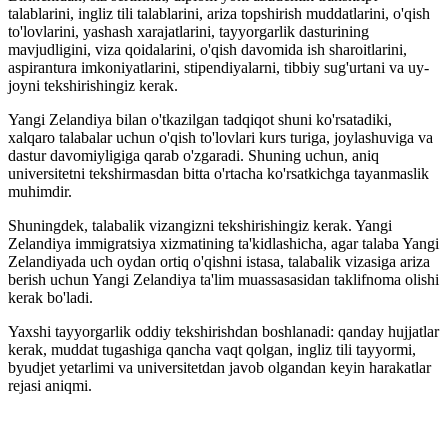
talablarini, ingliz tili talablarini, ariza topshirish muddatlarini, o'qish
to'lovlarini, yashash xarajatlarini, tayyorgarlik dasturining
mavjudligini, viza qoidalarini, o'qish davomida ish sharoitlarini,
aspirantura imkoniyatlarini, stipendiyalarni, tibbiy sug'urtani va uy-
joyni tekshirishingiz kerak.
Yangi Zelandiya bilan o'tkazilgan tadqiqot shuni ko'rsatadiki,
xalqaro talabalar uchun o'qish to'lovlari kurs turiga, joylashuviga va
dastur davomiyligiga qarab o'zgaradi. Shuning uchun, aniq
universitetni tekshirmasdan bitta o'rtacha ko'rsatkichga tayanmaslik
muhimdir.
Shuningdek, talabalik vizangizni tekshirishingiz kerak. Yangi
Zelandiya immigratsiya xizmatining ta'kidlashicha, agar talaba Yangi
Zelandiyada uch oydan ortiq o'qishni istasa, talabalik vizasiga ariza
berish uchun Yangi Zelandiya ta'lim muassasasidan taklifnoma olishi
kerak bo'ladi.
Yaxshi tayyorgarlik oddiy tekshirishdan boshlanadi: qanday hujjatlar
kerak, muddat tugashiga qancha vaqt qolgan, ingliz tili tayyormi,
byudjet yetarlimi va universitetdan javob olgandan keyin harakatlar
rejasi aniqmi.