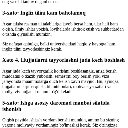
eng yaxshi tanlov degani emas.
3-xato: Ingliz tilini kam baholamoq
Agar talaba rasman til talablariga javob bersa ham, ular hali ham
o'qish, ilmiy ishlar yozish, loyihalarda ishtirok etish va suhbatlardan
o'tishda qiynalishi mumkin.
Siz nafaqat qabulga, balki universitetdagi haqiqiy hayotga ham
ingliz tilini tayyorlashingiz kerak.
Xato 4. Hujjatlarni tayyorlashni juda kech boshlash
Agar juda kech tayyorgarlik ko'rishni boshlasangiz, ariza berish
muddatini o'tkazib yuborish, semestrni boy berish yoki viza
jarayonida muammolarga duch kelish xavfi mavjud. Bu, ayniqsa,
hujjatlarni tarjima qilish, til imtihonlari, motivatsiya xatlari va
moliyaviy hujjatlar uchun to'g'ri keladi.
5-xato: Ishga asosiy daromad manbai sifatida
ishonish
O'qish paytida ishlash yordam berishi mumkin, ammo bu sizning
yagona moliyaviy yordamingiz bo'lmasligi kerak. Siz o'zingizga