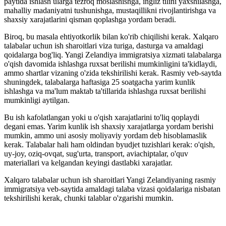
paytida ishlash ularga tezroq moslashishga, ingliz tilini yaxshilashga,
mahalliy madaniyatni tushunishga, mustaqillikni rivojlantirishga va
shaxsiy xarajatlarini qisman qoplashga yordam beradi.
Biroq, bu masala ehtiyotkorlik bilan ko'rib chiqilishi kerak. Xalqaro
talabalar uchun ish sharoitlari viza turiga, dasturga va amaldagi
qoidalarga bog'liq. Yangi Zelandiya immigratsiya xizmati talabalarga
o'qish davomida ishlashga ruxsat berilishi mumkinligini ta'kidlaydi,
ammo shartlar vizaning o'zida tekshirilishi kerak. Rasmiy veb-saytda
shuningdek, talabalarga haftasiga 25 soatgacha yarim kunlik
ishlashga va ma'lum maktab ta'tillarida ishlashga ruxsat berilishi
mumkinligi aytilgan.
Bu ish kafolatlangan yoki u o'qish xarajatlarini to'liq qoplaydi
degani emas. Yarim kunlik ish shaxsiy xarajatlarga yordam berishi
mumkin, ammo uni asosiy moliyaviy yordam deb hisoblamaslik
kerak. Talabalar hali ham oldindan byudjet tuzishlari kerak: o'qish,
uy-joy, oziq-ovqat, sug'urta, transport, aviachiptalar, o'quv
materiallari va kelgandan keyingi dastlabki xarajatlar.
Xalqaro talabalar uchun ish sharoitlari Yangi Zelandiyaning rasmiy
immigratsiya veb-saytida amaldagi talaba vizasi qoidalariga nisbatan
tekshirilishi kerak, chunki talablar o'zgarishi mumkin.