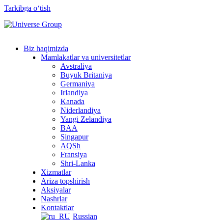
Tarkibga oʻtish
Biz haqimizda
Mamlakatlar va universitetlar
Avstraliya
Buyuk Britaniya
Germaniya
Irlandiya
Kanada
Niderlandiya
Yangi Zelandiya
BAA
Singapur
AQSh
Fransiya
Shri-Lanka
Xizmatlar
Ariza topshirish
Aksiyalar
Nashrlar
Kontaktlar
Russian