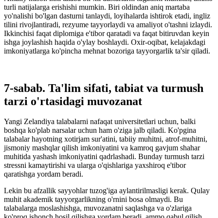
turli natijalarga erishishi mumkin. Biri oldindan aniq martaba
yo'nalishi bo'lgan dasturni tanlaydi, loyihalarda ishtirok etadi, ingliz
tilini rivojlantiradi, rezyume tayyorlaydi va amaliyot o'tashni izlaydi.
Ikkinchisi faqat diplomiga e'tibor qaratadi va faqat bitiruvdan keyin
ishga joylashish haqida o'ylay boshlaydi. Oxir-oqibat, kelajakdagi
imkoniyatlarga ko'pincha mehnat bozoriga tayyorgarlik ta'sir qiladi.
7-sabab. Ta'lim sifati, tabiat va turmush
tarzi o'rtasidagi muvozanat
Yangi Zelandiya talabalarni nafaqat universitetlari uchun, balki
boshqa ko'plab narsalar uchun ham o'ziga jalb qiladi. Ko'pgina
talabalar hayotning xotirjam sur'atini, tabiiy muhitni, atrof-muhitni,
jismoniy mashqlar qilish imkoniyatini va kamroq gavjum shahar
muhitida yashash imkoniyatini qadrlashadi. Bunday turmush tarzi
stressni kamaytirishi va ularga o'qishlariga yaxshiroq e'tibor
qaratishga yordam beradi.
Lekin bu afzallik sayyohlar tuzog'iga aylantirilmasligi kerak. Qulay
muhit akademik tayyorgarlikning o'rnini bosa olmaydi. Bu
talabalarga moslashishga, muvozanatni saqlashga va o'zlariga
ko'proq ishonch hosil qilishga yordam beradi, ammo qabul qilish