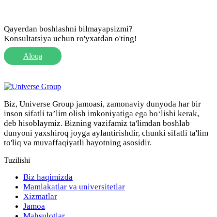
Qayerdan boshlashni bilmayapsizmi?
Konsultatsiya uchun ro'yxatdan o'ting!
Aloqa
Biz, Universe Group jamoasi, zamonaviy dunyoda har bir
inson sifatli ta’lim olish imkoniyatiga ega bo‘lishi kerak,
deb hisoblaymiz. Bizning vazifamiz ta'limdan boshlab
dunyoni yaxshiroq joyga aylantirishdir, chunki sifatli ta'lim
to'liq va muvaffaqiyatli hayotning asosidir.
Tuzilishi
Biz haqimizda
Mamlakatlar va universitetlar
Xizmatlar
Jamoa
Mahsulotlar