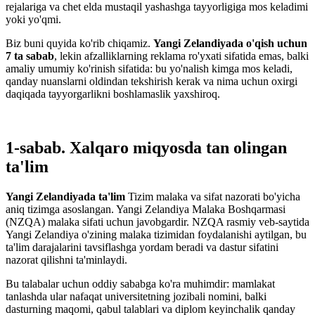
rejalariga va chet elda mustaqil yashashga tayyorligiga mos keladimi
yoki yo'qmi.
Biz buni quyida ko'rib chiqamiz.
Yangi Zelandiyada o'qish uchun
7 ta sabab
, lekin afzalliklarning reklama ro'yxati sifatida emas, balki
amaliy umumiy ko'rinish sifatida: bu yo'nalish kimga mos keladi,
qanday nuanslarni oldindan tekshirish kerak va nima uchun oxirgi
daqiqada tayyorgarlikni boshlamaslik yaxshiroq.
1-sabab. Xalqaro miqyosda tan olingan
ta'lim
Yangi Zelandiyada ta'lim
Tizim malaka va sifat nazorati bo'yicha
aniq tizimga asoslangan. Yangi Zelandiya Malaka Boshqarmasi
(NZQA) malaka sifati uchun javobgardir. NZQA rasmiy veb-saytida
Yangi Zelandiya o'zining malaka tizimidan foydalanishi aytilgan, bu
ta'lim darajalarini tavsiflashga yordam beradi va dastur sifatini
nazorat qilishni ta'minlaydi.
Bu talabalar uchun oddiy sababga ko'ra muhimdir: mamlakat
tanlashda ular nafaqat universitetning jozibali nomini, balki
dasturning maqomi, qabul talablari va diplom keyinchalik qanday