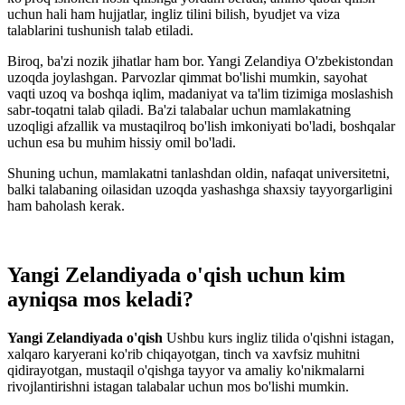
uchun hali ham hujjatlar, ingliz tilini bilish, byudjet va viza
talablarini tushunish talab etiladi.
Biroq, ba'zi nozik jihatlar ham bor. Yangi Zelandiya O'zbekistondan
uzoqda joylashgan. Parvozlar qimmat bo'lishi mumkin, sayohat
vaqti uzoq va boshqa iqlim, madaniyat va ta'lim tizimiga moslashish
sabr-toqatni talab qiladi. Ba'zi talabalar uchun mamlakatning
uzoqligi afzallik va mustaqilroq bo'lish imkoniyati bo'ladi, boshqalar
uchun esa bu muhim hissiy omil bo'ladi.
Shuning uchun, mamlakatni tanlashdan oldin, nafaqat universitetni,
balki talabaning oilasidan uzoqda yashashga shaxsiy tayyorgarligini
ham baholash kerak.
Yangi Zelandiyada o'qish uchun kim
ayniqsa mos keladi?
Yangi Zelandiyada o'qish
Ushbu kurs ingliz tilida o'qishni istagan,
xalqaro karyerani ko'rib chiqayotgan, tinch va xavfsiz muhitni
qidirayotgan, mustaqil o'qishga tayyor va amaliy ko'nikmalarni
rivojlantirishni istagan talabalar uchun mos bo'lishi mumkin.