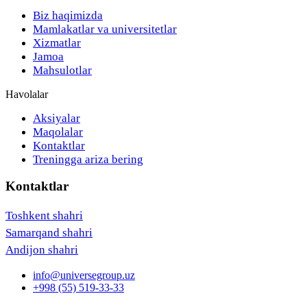
Biz haqimizda
Mamlakatlar va universitetlar
Xizmatlar
Jamoa
Mahsulotlar
Havolalar
Aksiyalar
Maqolalar
Kontaktlar
Treningga ariza bering
Kontaktlar
Toshkent shahri
Samarqand shahri
Andijon shahri
info@universegroup.uz
+998 (55) 519-33-33