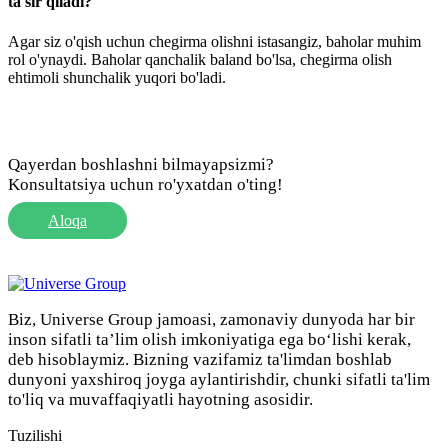
ta'sir qiladi?
Agar siz o'qish uchun chegirma olishni istasangiz, baholar muhim
rol o'ynaydi. Baholar qanchalik baland bo'lsa, chegirma olish
ehtimoli shunchalik yuqori bo'ladi.
Qayerdan boshlashni bilmayapsizmi?
Konsultatsiya uchun ro'yxatdan o'ting!
Aloqa
Biz, Universe Group jamoasi, zamonaviy dunyoda har bir
inson sifatli ta’lim olish imkoniyatiga ega bo‘lishi kerak,
deb hisoblaymiz. Bizning vazifamiz ta'limdan boshlab
dunyoni yaxshiroq joyga aylantirishdir, chunki sifatli ta'lim
to'liq va muvaffaqiyatli hayotning asosidir.
Tuzilishi