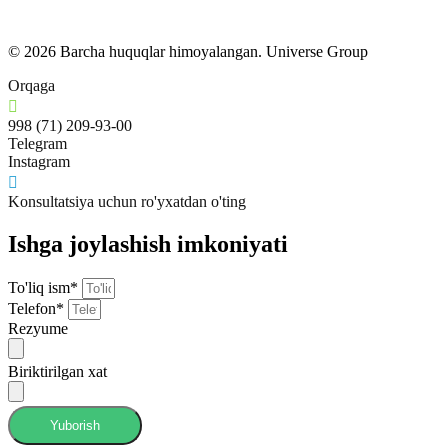
© 2026 Barcha huquqlar himoyalangan. Universe Group
Orqaga
998 (71) 209-93-00
Telegram
Instagram
Konsultatsiya uchun ro'yxatdan o'ting
Ishga joylashish imkoniyati
To'liq ism*
Telefon*
Rezyume
Biriktirilgan xat
Yuborish