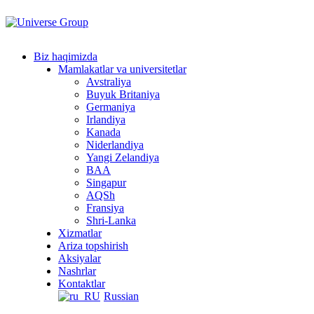
Tarkibga
oʻtish
Biz haqimizda
Mamlakatlar va universitetlar
Avstraliya
Buyuk Britaniya
Germaniya
Irlandiya
Kanada
Niderlandiya
Yangi Zelandiya
BAA
Singapur
AQSh
Fransiya
Shri-Lanka
Xizmatlar
Ariza topshirish
Aksiyalar
Nashrlar
Kontaktlar
Russian