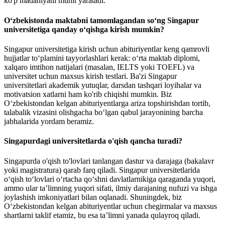
ko'p madaniyatli muhit yaratadi.
O‘zbekistonda maktabni tamomlagandan so‘ng Singapur
universitetiga qanday o‘qishga kirish mumkin?
Singapur universitetiga kirish uchun abituriyentlar keng qamrovli
hujjatlar to‘plamini tayyorlashlari kerak: o‘rta maktab diplomi,
xalqaro imtihon natijalari (masalan, IELTS yoki TOEFL) va
universitet uchun maxsus kirish testlari. Ba'zi Singapur
universitetlari akademik yutuqlar, darsdan tashqari loyihalar va
motivatsion xatlarni ham ko'rib chiqishi mumkin. Biz
O‘zbekistondan kelgan abituriyentlarga ariza topshirishdan tortib,
talabalik vizasini olishgacha bo‘lgan qabul jarayonining barcha
jabhalarida yordam beramiz.
Singapurdagi universitetlarda o'qish qancha turadi?
Singapurda o'qish to'lovlari tanlangan dastur va darajaga (bakalavr
yoki magistratura) qarab farq qiladi. Singapur universitetlarida
oʻqish toʻlovlari oʻrtacha qoʻshni davlatlarnikiga qaraganda yuqori,
ammo ular taʼlimning yuqori sifati, ilmiy darajaning nufuzi va ishga
joylashish imkoniyatlari bilan oqlanadi. Shuningdek, biz
O‘zbekistondan kelgan abituriyentlar uchun chegirmalar va maxsus
shartlarni taklif etamiz, bu esa ta’limni yanada qulayroq qiladi.