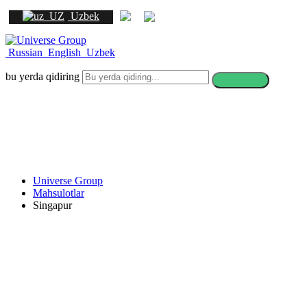
Uzbek
Russian
English
Uzbek
bu yerda qidiring
Universe Group
Mahsulotlar
Singapur
Singapurda o'qish