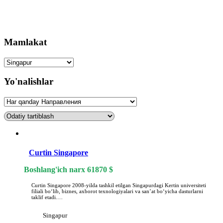
Mamlakat
Yo'nalishlar
Curtin Singapore
Boshlang'ich narx
61870
$
Curtin Singapore 2008-yilda tashkil etilgan Singapurdagi Kertin universiteti
filiali boʻlib, biznes, axborot texnologiyalari va sanʼat boʻyicha dasturlarni
taklif etadi.…
Singapur