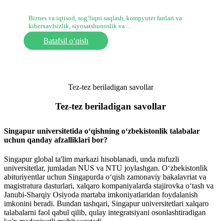
Biznes va iqtisod, sog‘liqni saqlash, kompyuter fanlari va
kiberxavfsizlik, siyosatshunoslik va…
Batafsil o‘qish
Tez-tez beriladigan savollar
Tez-tez beriladigan savollar
Singapur universitetida o‘qishning o‘zbekistonlik talabalar
uchun qanday afzalliklari bor?
Singapur global ta'lim markazi hisoblanadi, unda nufuzli
universitetlar, jumladan NUS va NTU joylashgan. O‘zbekistonlik
abituriyentlar uchun Singapurda o‘qish zamonaviy bakalavriat va
magistratura dasturlari, xalqaro kompaniyalarda stajirovka o‘tash va
Janubi-Sharqiy Osiyoda martaba imkoniyatlaridan foydalanish
imkonini beradi. Bundan tashqari, Singapur universitetlari xalqaro
talabalarni faol qabul qilib, qulay integratsiyani osonlashtiradigan