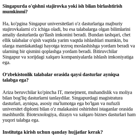
Singapurda o'qishni stajirovka yoki ish bilan birlashtirish
mumkinmi?
Ha, ko'pgina Singapur universitetlari o'z dasturlariga majburiy
stajirovkalarni o'z ichiga oladi, bu esa talabalarga olgan bilimlarini
amaliy dasturlarda qo'llash imkonini beradi. Bundan tashqari, chet
ellik talabalar o'qish vaqtida yarim vaqtda ishlashlari mumkin, bu
ularga mamlakatdagi hayotga tezroq moslashishga yordam beradi va
ularning bir qismini qoplashga yordam beradi. Bitiruvchilar
Singapur va xorijdagi xalqaro kompaniyalarda ishlash imkoniyatiga
ega.
O‘zbekistonlik talabalar orasida qaysi dasturlar ayniqsa
talabga ega?
Ariza beruvchilar ko'pincha IT, menejment, muhandislik va moliya
bilan bog'liq dasturlarni tanlaydilar. Singapurdagi magistratura
dasturlari, ayniqsa, asosiy ma'lumotga ega bo'lgan va nufuzli
universitet diplomi bilan o'z malakasini oshirishni istaganlar orasida
mashhurdir. Biotexnologiya, dizayn va xalqaro biznes dasturlari ham
yuqori talabga ega.
Institutga kirish uchun qanday hujjatlar kerak?