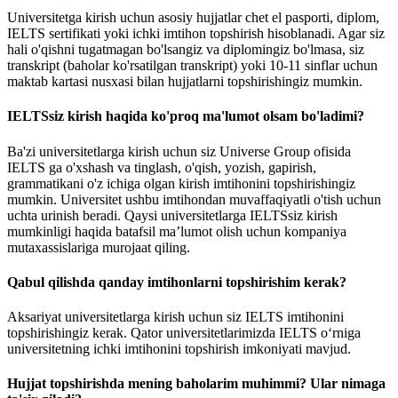
Universitetga kirish uchun asosiy hujjatlar chet el pasporti, diplom,
IELTS sertifikati yoki ichki imtihon topshirish hisoblanadi. Agar siz
hali o'qishni tugatmagan bo'lsangiz va diplomingiz bo'lmasa, siz
transkript (baholar ko'rsatilgan transkript) yoki 10-11 sinflar uchun
maktab kartasi nusxasi bilan hujjatlarni topshirishingiz mumkin.
IELTSsiz kirish haqida ko'proq ma'lumot olsam bo'ladimi?
Ba'zi universitetlarga kirish uchun siz Universe Group ofisida
IELTS ga o'xshash va tinglash, o'qish, yozish, gapirish,
grammatikani o'z ichiga olgan kirish imtihonini topshirishingiz
mumkin. Universitet ushbu imtihondan muvaffaqiyatli o'tish uchun
uchta urinish beradi. Qaysi universitetlarga IELTSsiz kirish
mumkinligi haqida batafsil ma’lumot olish uchun kompaniya
mutaxassislariga murojaat qiling.
Qabul qilishda qanday imtihonlarni topshirishim kerak?
Aksariyat universitetlarga kirish uchun siz IELTS imtihonini
topshirishingiz kerak. Qator universitetlarimizda IELTS o‘rniga
universitetning ichki imtihonini topshirish imkoniyati mavjud.
Hujjat topshirishda mening baholarim muhimmi? Ular nimaga