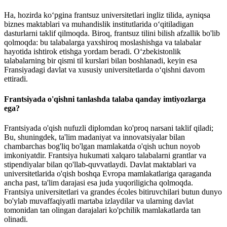
Ha, hozirda ko‘pgina frantsuz universitetlari ingliz tilida, ayniqsa
biznes maktablari va muhandislik institutlarida o‘qitiladigan
dasturlarni taklif qilmoqda. Biroq, frantsuz tilini bilish afzallik bo'lib
qolmoqda: bu talabalarga yaxshiroq moslashishga va talabalar
hayotida ishtirok etishga yordam beradi. O‘zbekistonlik
talabalarning bir qismi til kurslari bilan boshlanadi, keyin esa
Fransiyadagi davlat va xususiy universitetlarda o‘qishni davom
ettiradi.
Frantsiyada o'qishni tanlashda talaba qanday imtiyozlarga
ega?
Frantsiyada o'qish nufuzli diplomdan ko'proq narsani taklif qiladi;
Bu, shuningdek, ta'lim madaniyat va innovatsiyalar bilan
chambarchas bog'liq bo'lgan mamlakatda o'qish uchun noyob
imkoniyatdir. Frantsiya hukumati xalqaro talabalarni grantlar va
stipendiyalar bilan qo'llab-quvvatlaydi. Davlat maktablari va
universitetlarida o'qish boshqa Evropa mamlakatlariga qaraganda
ancha past, ta'lim darajasi esa juda yuqoriligicha qolmoqda.
Frantsiya universitetlari va grandes écoles bitiruvchilari butun dunyo
bo'ylab muvaffaqiyatli martaba izlaydilar va ularning davlat
tomonidan tan olingan darajalari ko'pchilik mamlakatlarda tan
olinadi.