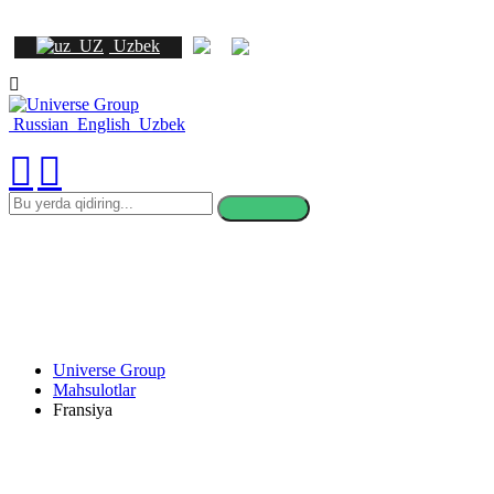
Uzbek
Russian
English
Uzbek
bu
yerda
qidiring
Universe Group
Mahsulotlar
Fransiya
Frantsiyada o'qish