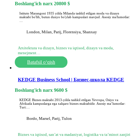
Boshlang'ich narx
20800
$
Istituto Marangoni 1935 yilda Milanda tashkil etilgan moda va dizayn
maktabi bo'lib, butun dunyo bo'ylab kampuslari mavjud. Asosiy ma'lumotlar:
…
London, Milan, Parij, Florensiya, Shanxay
Arxitektura va dizayn, biznes va iqtisod, dizayn va moda,
menejment…
Batafsil o‘qish
KEDGE Business School | Бизнес-школа KEDGE
Boshlang'ich narx
9600
$
KEDGE Biznes maktabi 2013-yilda tashkil etilgan Yevropa, Osiyo va
Afrikada kampuslarga ega xalqaro biznes maktabidir. Asosiy maʼlumotlar:
Turi:…
Bordo, Marsel, Parij, Tulon
Biznes va iqtisod, sanʼat va madaniyat, logistika va taʼminot zanjiri