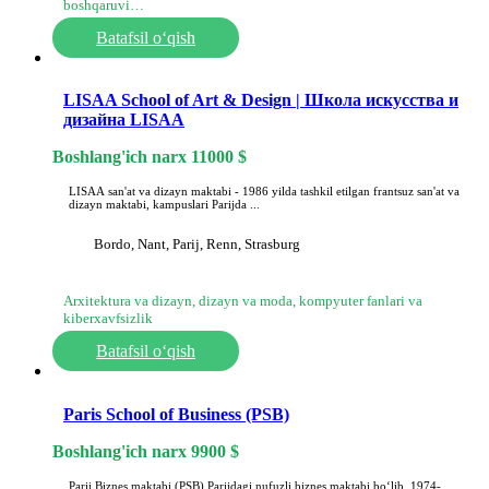
boshqaruvi…
Batafsil o‘qish
LISAA School of Art & Design | Школа искусства и
дизайна LISAA
Boshlang'ich narx
11000
$
LISAA san'at va dizayn maktabi - 1986 yilda tashkil etilgan frantsuz san'at va
dizayn maktabi, kampuslari Parijda ...
Bordo, Nant, Parij, Renn, Strasburg
Arxitektura va dizayn, dizayn va moda, kompyuter fanlari va
kiberxavfsizlik
Batafsil o‘qish
Paris School of Business (PSB)
Boshlang'ich narx
9900
$
Parij Biznes maktabi (PSB) Parijdagi nufuzli biznes maktabi boʻlib, 1974-