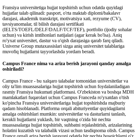
Fransiya universitetiga hujjat topshirish uchun odatda quyidagi
hujjatlar talab qilinadi: pasport, o'rta maktab diplomi/bakalavr
darajasi, akademik transkript, motivatsiya xati, rezyume (CV),
tavsiyanomalar, til bilish darajasi sertifikati
(IELTS/TOEFL/DELF/DALF/TCF/TEF), portfolio (ijodiy sohalar
uchun) va kirish imtihonlari natijalari (agar kerak bo'lsa). Aniq
ro'yxat universitet, dastur va o'qish darajasiga qarab farq qiladi.
Universe Group mutaxassislari sizga aniq universitet talablariga
muvofiq hujjatlarni tayyorlashda yordam beradi.
Campus France nima va ariza berish jarayoni qanday amalga
oshiriladi?
Campus France - bu xalqaro talabalar tomonidan universitetlar va
oliy ta'lim muassasalariga hujjat topshirish uchun foydalaniladigan
rasmiy Fransiya hukumati platformasi. O'zbekiston va boshqa MDH
mamlakatlari fuqarolari uchun Campus Franceda ro'yxatdan o'tish
ko'pincha Fransiya universitetlariga hujjat topshirishda majburiy
qadam hisoblanadi. Platforma orqali abituriyentlar quyidagilarni
amalga oshirishlari mumkin: universitetlar va dasturlarni tanlash,
kerakli hujjatlarni yuklash, bir vaqtning o'zida bir nechta
muassasalarga hujjat topshirish, suhbatni rejalashtirish, arizalarining
holatini kuzatish va talabalik vizasi uchun tasdiqnoma olish. Campus
France orqali ariza berish jarayoni odatda bir nechta bosqichlarni o'z