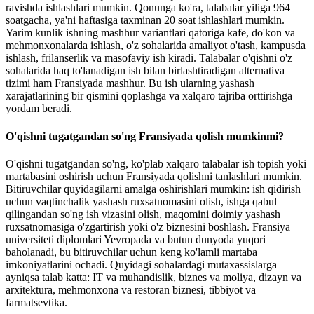
ravishda ishlashlari mumkin. Qonunga ko'ra, talabalar yiliga 964
soatgacha, ya'ni haftasiga taxminan 20 soat ishlashlari mumkin.
Yarim kunlik ishning mashhur variantlari qatoriga kafe, do'kon va
mehmonxonalarda ishlash, o'z sohalarida amaliyot o'tash, kampusda
ishlash, frilanserlik va masofaviy ish kiradi. Talabalar o'qishni o'z
sohalarida haq to'lanadigan ish bilan birlashtiradigan alternativa
tizimi ham Fransiyada mashhur. Bu ish ularning yashash
xarajatlarining bir qismini qoplashga va xalqaro tajriba orttirishga
yordam beradi.
O'qishni tugatgandan so'ng Fransiyada qolish mumkinmi?
O'qishni tugatgandan so'ng, ko'plab xalqaro talabalar ish topish yoki
martabasini oshirish uchun Fransiyada qolishni tanlashlari mumkin.
Bitiruvchilar quyidagilarni amalga oshirishlari mumkin: ish qidirish
uchun vaqtinchalik yashash ruxsatnomasini olish, ishga qabul
qilingandan so'ng ish vizasini olish, maqomini doimiy yashash
ruxsatnomasiga o'zgartirish yoki o'z biznesini boshlash. Fransiya
universiteti diplomlari Yevropada va butun dunyoda yuqori
baholanadi, bu bitiruvchilar uchun keng ko'lamli martaba
imkoniyatlarini ochadi. Quyidagi sohalardagi mutaxassislarga
ayniqsa talab katta: IT va muhandislik, biznes va moliya, dizayn va
arxitektura, mehmonxona va restoran biznesi, tibbiyot va
farmatsevtika.