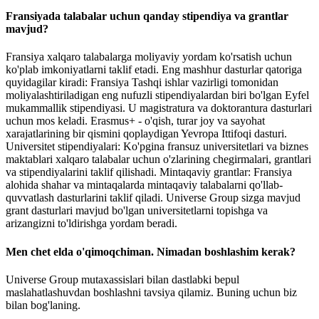
Fransiyada talabalar uchun qanday stipendiya va grantlar
mavjud?
Fransiya xalqaro talabalarga moliyaviy yordam ko'rsatish uchun
ko'plab imkoniyatlarni taklif etadi. Eng mashhur dasturlar qatoriga
quyidagilar kiradi: Fransiya Tashqi ishlar vazirligi tomonidan
moliyalashtiriladigan eng nufuzli stipendiyalardan biri bo'lgan Eyfel
mukammallik stipendiyasi. U magistratura va doktorantura dasturlari
uchun mos keladi. Erasmus+ - o'qish, turar joy va sayohat
xarajatlarining bir qismini qoplaydigan Yevropa Ittifoqi dasturi.
Universitet stipendiyalari: Ko'pgina fransuz universitetlari va biznes
maktablari xalqaro talabalar uchun o'zlarining chegirmalari, grantlari
va stipendiyalarini taklif qilishadi. Mintaqaviy grantlar: Fransiya
alohida shahar va mintaqalarda mintaqaviy talabalarni qo'llab-
quvvatlash dasturlarini taklif qiladi. Universe Group sizga mavjud
grant dasturlari mavjud bo'lgan universitetlarni topishga va
arizangizni to'ldirishga yordam beradi.
Men chet elda o'qimoqchiman. Nimadan boshlashim kerak?
Universe Group mutaxassislari bilan dastlabki bepul
maslahatlashuvdan boshlashni tavsiya qilamiz. Buning uchun biz
bilan bog'laning.