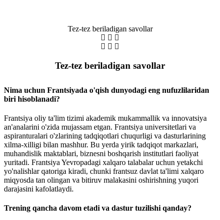
Tez-tez beriladigan savollar
Tez-tez beriladigan savollar
Nima uchun Frantsiyada o'qish dunyodagi eng nufuzlilaridan
biri hisoblanadi?
Frantsiya oliy ta'lim tizimi akademik mukammallik va innovatsiya
an'analarini o'zida mujassam etgan. Frantsiya universitetlari va
aspiranturalari o'zlarining tadqiqotlari chuqurligi va dasturlarining
xilma-xilligi bilan mashhur. Bu yerda yirik tadqiqot markazlari,
muhandislik maktablari, biznesni boshqarish institutlari faoliyat
yuritadi. Frantsiya Yevropadagi xalqaro talabalar uchun yetakchi
yo'nalishlar qatoriga kiradi, chunki frantsuz davlat ta'limi xalqaro
miqyosda tan olingan va bitiruv malakasini oshirishning yuqori
darajasini kafolatlaydi.
Trening qancha davom etadi va dastur tuzilishi qanday?