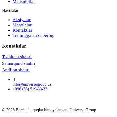
Mahsulotlar
Havolalar
Aksiyalar
Maqolalar
Kontaktlar
Treningga ariza bering
Kontaktlar
Toshkent shahri
Samarqand shahri
Andijon shahri
info@universegroup.uz
+998 (55) 519-33-33
© 2026 Barcha huquqlar himoyalangan. Universe Group