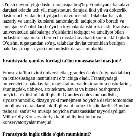
O'qish davomiyligi dastur darajasiga bog'liq. Frantsiyada bakalavr
darajasi odatda uch yil, magistratura darajasi ikki yil va doktorlik
dasturi uch yildan to'rt yilgacha davom etadi. Talabalar har yili
nazariy va amaliy kurslarni tamomlaydi, tadqiqot olib boradi va
tanlagan yo‘nalishlari bo‘yicha loyihalarda ishtirok etadi. Frantsiya
universitetlari talabalarga o'qishlarini tadqiqot va amaliyot bilan
birlashtirishga imkon beruvchi moslashuvchan tizimni taklif qiladi.
O'qishni tugatgandan so'ng, talabalar davlat tomonidan berilgan
bakalavr, magistr yoki muhandislik darajasini oladilar.
Frantsiyada qanday turdagi ta'lim muassasalari mavjud?
Fransuz taʼlim tizimi universitetlar, grandes écoles (oliy maktablar)
va ixtisoslashgan institutlarni oʻz ichiga oladi. Frantsiyadagi
universitetlar bakalavriat, magistratura va doktorantura dasturlarini,
shuningdek, tibbiyot, arxitektura, san'at va biznes boshqaruvi
bo'yicha o'qitishni taklif qiladi. Grandes écoles muhandislik,
siyosatshunoslik, dizayn yoki menejment bo'yicha davlat tomonidan
tan olingan darajalarni taklif qiluvchi nufuzli institutlardir. Bundan
tashqari, san'at va musiqa bo'yicha mutaxassislar tayyorlaydigan
Milliy Oliy Konservatoriya kabi milliy institutlar va
konservatoriyalar mavjud.
Frantsiyada ingliz tilida o'qish mumkinmi?