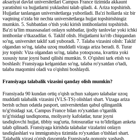
aksariyat davlat universitetlari Campus France tizimida akkaunt
yaratishni va hujjatlarni yuklashni talab qiladi. 4. Ariza topshirish.
Hujjatlar tanlangan universitetlarga yuboriladi. Ba'zi hollarda siz bir
vaqtning o'zida bir nechta universitetlarga hujjat topshirishingiz
mumkin. 5. Suhbatdan o'tish yoki kirish imtihonlarini topshirish.
Ba'zi ta'lim muassasalari onlayn suhbatlar, ijodiy tanlovlar yoki ichki
imtihonlar o'tkazadilar. 6. Taklif olish. Hujjatlarni ko'rib chiqqandan
so'ng, universitet taklif xati yuboradi. 7. Talaba vizasini olish: Taklif
olgandan so'ng, talaba uzoq muddatli vizaga ariza beradi. 8. Turar
joy topish: Viza olgandan so'ng, talaba yotoqxona, kvartira yoki
xususiy turar joyni band qilishi mumkin. 9. O'qishni tark etish va
boshlash: Fransiyaga kelganidan so'ng, talaba ro'yxatdan o'tadi,
talaba maqomini oladi va o'qishni boshlaydi.
Fransiyaga talabalik vizasini qanday olish mumkin?
Fransiyada 90 kundan ortiq o'qish uchun xalqaro talabalar uzoq
muddatli talabalik vizasini (VLS-TS) olishlari shart. Vizaga ariza
berish uchun odatda pasport, universitetdan qabul qilinganlik
to'g'risidagi xat, Campus France bilan ro'yxatdan o'tganlik
to'g'risidagi tasdiqnoma, moliyaviy kafolatlar, turar joyni
tasdiqlovchi hujjat, tibbiy sug'urta, fotosuratlar va to'ldirilgan anketa
talab qilinadi. Fransiyaga kirishda talabalar vizalarini onlayn
tasdiqlashlari va immigratsiya tizimida ro'yxatdan o'tishlari shart.
Talabalik vizasi o'qish davomida Fransiyada qonuniy yashash,