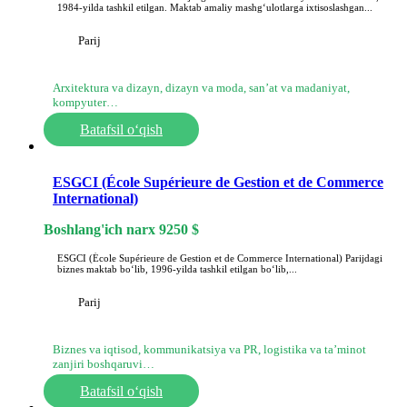
1984-yilda tashkil etilgan. Maktab amaliy mashgʻulotlarga ixtisoslashgan...
Parij
Arxitektura va dizayn, dizayn va moda, sanʼat va madaniyat,
kompyuter…
Batafsil o‘qish
ESGCI (École Supérieure de Gestion et de Commerce
International)
Boshlang'ich narx
9250
$
ESGCI (École Supérieure de Gestion et de Commerce International) Parijdagi
biznes maktab boʻlib, 1996-yilda tashkil etilgan boʻlib,...
Parij
Biznes va iqtisod, kommunikatsiya va PR, logistika va ta’minot
zanjiri boshqaruvi…
Batafsil o‘qish