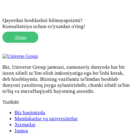
Qayerdan boshlashni bilmayapsizmi?
Konsultatsiya uchun ro'yxatdan o'ting!
Aloqa
Biz, Universe Group jamoasi, zamonaviy dunyoda har bir
inson sifatli ta’lim olish imkoniyatiga ega bo‘lishi kerak,
deb hisoblaymiz. Bizning vazifamiz ta'limdan boshlab
dunyoni yaxshiroq joyga aylantirishdir, chunki sifatli ta'lim
to'liq va muvaffaqiyatli hayotning asosidir.
Tuzilishi
Biz haqimizda
Mamlakatlar va universitetlar
Xizmatlar
Jamoa