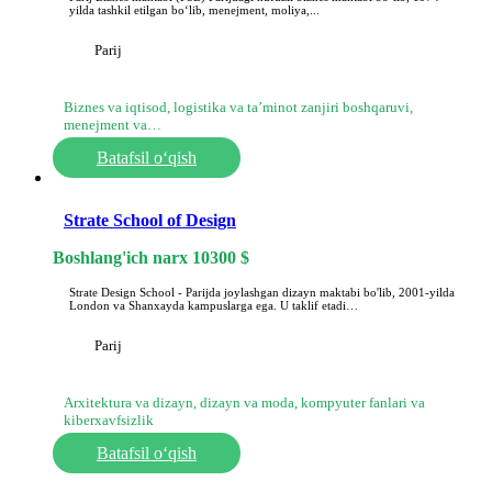
yilda tashkil etilgan boʻlib, menejment, moliya,...
Parij
Biznes va iqtisod, logistika va ta’minot zanjiri boshqaruvi,
menejment va…
Batafsil o‘qish
Strate School of Design
Boshlang'ich narx
10300
$
Strate Design School - Parijda joylashgan dizayn maktabi bo'lib, 2001-yilda
London va Shanxayda kampuslarga ega. U taklif etadi…
Parij
Arxitektura va dizayn, dizayn va moda, kompyuter fanlari va
kiberxavfsizlik
Batafsil o‘qish