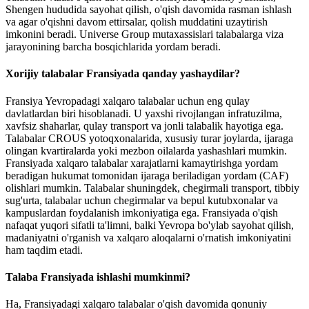
Shengen hududida sayohat qilish, o'qish davomida rasman ishlash
va agar o'qishni davom ettirsalar, qolish muddatini uzaytirish
imkonini beradi. Universe Group mutaxassislari talabalarga viza
jarayonining barcha bosqichlarida yordam beradi.
Xorijiy talabalar Fransiyada qanday yashaydilar?
Fransiya Yevropadagi xalqaro talabalar uchun eng qulay
davlatlardan biri hisoblanadi. U yaxshi rivojlangan infratuzilma,
xavfsiz shaharlar, qulay transport va jonli talabalik hayotiga ega.
Talabalar CROUS yotoqxonalarida, xususiy turar joylarda, ijaraga
olingan kvartiralarda yoki mezbon oilalarda yashashlari mumkin.
Fransiyada xalqaro talabalar xarajatlarni kamaytirishga yordam
beradigan hukumat tomonidan ijaraga beriladigan yordam (CAF)
olishlari mumkin. Talabalar shuningdek, chegirmali transport, tibbiy
sug'urta, talabalar uchun chegirmalar va bepul kutubxonalar va
kampuslardan foydalanish imkoniyatiga ega. Fransiyada o'qish
nafaqat yuqori sifatli ta'limni, balki Yevropa bo'ylab sayohat qilish,
madaniyatni o'rganish va xalqaro aloqalarni o'rnatish imkoniyatini
ham taqdim etadi.
Talaba Fransiyada ishlashi mumkinmi?
Ha, Fransiyadagi xalqaro talabalar o'qish davomida qonuniy