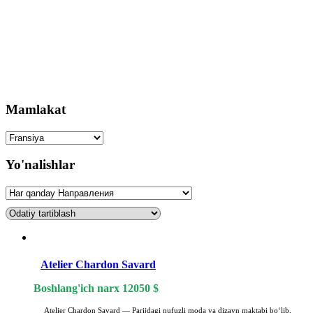
Mamlakat
Yo'nalishlar
Atelier Chardon Savard
Boshlang'ich narx
12050
$
Atelier Chardon Savard — Parijdagi nufuzli moda va dizayn maktabi boʻlib,