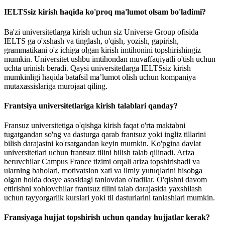
IELTSsiz kirish haqida ko'proq ma'lumot olsam bo'ladimi?
Ba'zi universitetlarga kirish uchun siz Universe Group ofisida
IELTS ga o'xshash va tinglash, o'qish, yozish, gapirish,
grammatikani o'z ichiga olgan kirish imtihonini topshirishingiz
mumkin. Universitet ushbu imtihondan muvaffaqiyatli o'tish uchun
uchta urinish beradi. Qaysi universitetlarga IELTSsiz kirish
mumkinligi haqida batafsil ma’lumot olish uchun kompaniya
mutaxassislariga murojaat qiling.
Frantsiya universitetlariga kirish talablari qanday?
Fransuz universitetiga o'qishga kirish faqat o'rta maktabni
tugatgandan so'ng va dasturga qarab frantsuz yoki ingliz tillarini
bilish darajasini ko'rsatgandan keyin mumkin. Ko'pgina davlat
universitetlari uchun frantsuz tilini bilish talab qilinadi. Ariza
beruvchilar Campus France tizimi orqali ariza topshirishadi va
ularning baholari, motivatsion xati va ilmiy yutuqlarini hisobga
olgan holda dosye asosidagi tanlovdan o'tadilar. O'qishni davom
ettirishni xohlovchilar frantsuz tilini talab darajasida yaxshilash
uchun tayyorgarlik kurslari yoki til dasturlarini tanlashlari mumkin.
Fransiyaga hujjat topshirish uchun qanday hujjatlar kerak?