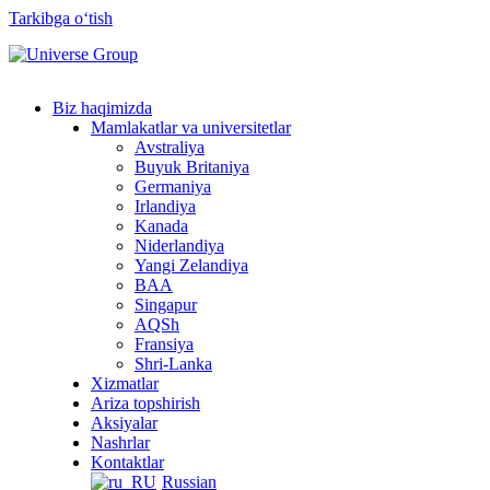
Tarkibga oʻtish
Biz haqimizda
Mamlakatlar va universitetlar
Avstraliya
Buyuk Britaniya
Germaniya
Irlandiya
Kanada
Niderlandiya
Yangi Zelandiya
BAA
Singapur
AQSh
Fransiya
Shri-Lanka
Xizmatlar
Ariza topshirish
Aksiyalar
Nashrlar
Kontaktlar
Russian