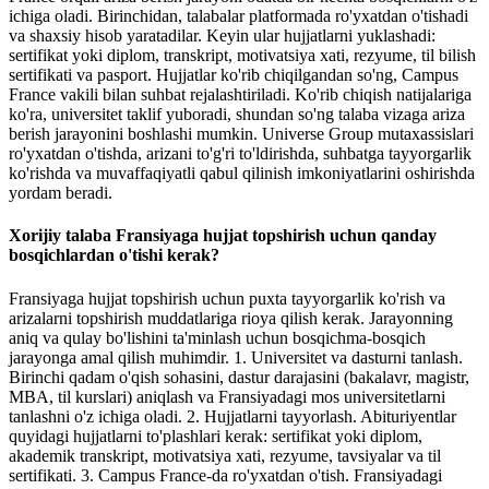
ichiga oladi. Birinchidan, talabalar platformada ro'yxatdan o'tishadi
va shaxsiy hisob yaratadilar. Keyin ular hujjatlarni yuklashadi:
sertifikat yoki diplom, transkript, motivatsiya xati, rezyume, til bilish
sertifikati va pasport. Hujjatlar ko'rib chiqilgandan so'ng, Campus
France vakili bilan suhbat rejalashtiriladi. Ko'rib chiqish natijalariga
ko'ra, universitet taklif yuboradi, shundan so'ng talaba vizaga ariza
berish jarayonini boshlashi mumkin. Universe Group mutaxassislari
ro'yxatdan o'tishda, arizani to'g'ri to'ldirishda, suhbatga tayyorgarlik
ko'rishda va muvaffaqiyatli qabul qilinish imkoniyatlarini oshirishda
yordam beradi.
Xorijiy talaba Fransiyaga hujjat topshirish uchun qanday
bosqichlardan o'tishi kerak?
Fransiyaga hujjat topshirish uchun puxta tayyorgarlik ko'rish va
arizalarni topshirish muddatlariga rioya qilish kerak. Jarayonning
aniq va qulay bo'lishini ta'minlash uchun bosqichma-bosqich
jarayonga amal qilish muhimdir. 1. Universitet va dasturni tanlash.
Birinchi qadam o'qish sohasini, dastur darajasini (bakalavr, magistr,
MBA, til kurslari) aniqlash va Fransiyadagi mos universitetlarni
tanlashni o'z ichiga oladi. 2. Hujjatlarni tayyorlash. Abituriyentlar
quyidagi hujjatlarni to'plashlari kerak: sertifikat yoki diplom,
akademik transkript, motivatsiya xati, rezyume, tavsiyalar va til
sertifikati. 3. Campus France-da ro'yxatdan o'tish. Fransiyadagi