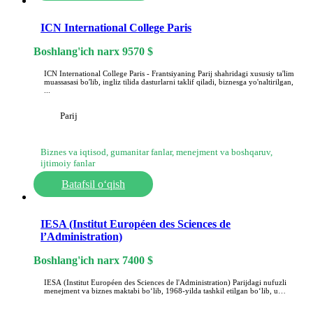
ICN International College Paris
Boshlang'ich narx
9570
$
ICN International College Paris - Frantsiyaning Parij shahridagi xususiy ta'lim
muassasasi bo'lib, ingliz tilida dasturlarni taklif qiladi, biznesga yo'naltirilgan,
...
Parij
Biznes va iqtisod, gumanitar fanlar, menejment va boshqaruv,
ijtimoiy fanlar
Batafsil o‘qish
IESA (Institut Européen des Sciences de
l’Administration)
Boshlang'ich narx
7400
$
IESA (Institut Européen des Sciences de l'Administration) Parijdagi nufuzli
menejment va biznes maktabi bo‘lib, 1968-yilda tashkil etilgan bo‘lib, u…