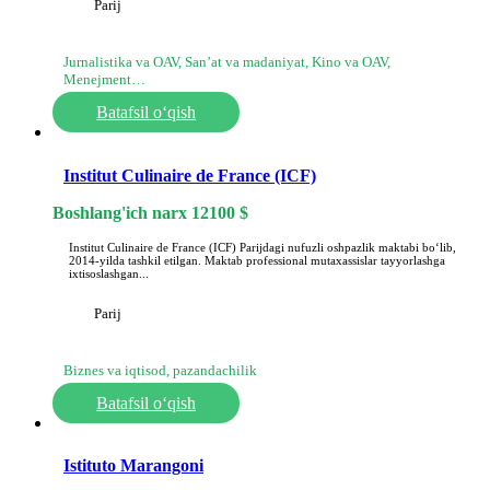
Parij
Jurnalistika va OAV, San’at va madaniyat, Kino va OAV,
Menejment…
Batafsil o‘qish
Institut Culinaire de France (ICF)
Boshlang'ich narx
12100
$
Institut Culinaire de France (ICF) Parijdagi nufuzli oshpazlik maktabi boʻlib,
2014-yilda tashkil etilgan. Maktab professional mutaxassislar tayyorlashga
ixtisoslashgan...
Parij
Biznes va iqtisod, pazandachilik
Batafsil o‘qish
Istituto Marangoni