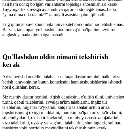
hali ham ochiq bo'lgan variantlarni topishga shoshilishlari kerak.
Tayyorgarlik stressga aylanadi va qarorlar strategik emas, balki
"yana nima qila olamiz?" tamoyili asosida qabul qilinadi.
Eng qimmat xavf shunchaki universitet tomonidan rad etilish emas.
Ba'zan, tanlangan yo'l boshidanoq noto'g'ri bo'lganini keyinroq
anglash yanada qimmatga tushadi.
Qo'llashdan oldin nimani tekshirish
kerak
Ariza berishdan oldin, talabalar nafaqat dastur nomini, balki ariza
berish jarayonining butun kontekstini ham tushunishlariga ishonch
hosil qilishlari kerak.
Siz rasmiy dastur nomini, o'qish darajasini, o'qitish tilini, universitet
turini, qabul talablarini, avvalgi ta'lim talablarini, ingliz tili
talablarini, hujjatlar ro'yxatini, xalqaro talabalar uchun ariza
topshirishning oxirgi muddatini, mumkin bo'lgan ariza to'lovlarini,
stipendiyalarni, o'qish to'lovlarini, taxminiy yashash xarajatlarini,
viza talablarini, uy-joy va sug'urta talablarini, shuningdek, suhbat,
topshiriq yoki portfolio mavjudligini tekshirishingiz kerak.