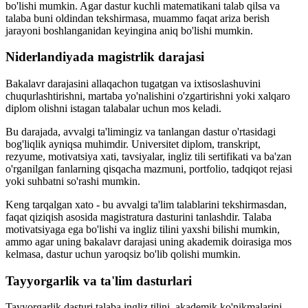
bo'lishi mumkin. Agar dastur kuchli matematikani talab qilsa va
talaba buni oldindan tekshirmasa, muammo faqat ariza berish
jarayoni boshlanganidan keyingina aniq bo'lishi mumkin.
Niderlandiyada magistrlik darajasi
Bakalavr darajasini allaqachon tugatgan va ixtisoslashuvini
chuqurlashtirishni, martaba yo'nalishini o'zgartirishni yoki xalqaro
diplom olishni istagan talabalar uchun mos keladi.
Bu darajada, avvalgi ta'limingiz va tanlangan dastur o'rtasidagi
bog'liqlik ayniqsa muhimdir. Universitet diplom, transkript,
rezyume, motivatsiya xati, tavsiyalar, ingliz tili sertifikati va ba'zan
o'rganilgan fanlarning qisqacha mazmuni, portfolio, tadqiqot rejasi
yoki suhbatni so'rashi mumkin.
Keng tarqalgan xato - bu avvalgi ta'lim talablarini tekshirmasdan,
faqat qiziqish asosida magistratura dasturini tanlashdir. Talaba
motivatsiyaga ega bo'lishi va ingliz tilini yaxshi bilishi mumkin,
ammo agar uning bakalavr darajasi uning akademik doirasiga mos
kelmasa, dastur uchun yaroqsiz bo'lib qolishi mumkin.
Tayyorgarlik va ta'lim dasturlari
Tayyorgarlik dasturi talaba ingliz tilini, akademik ko'nikmalarini