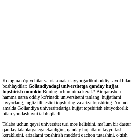
talablar
Ko'pgina o'quvchilar va ota-onalar tayyorgarlikni oddiy savol bilan
boshlaydilar:
Gollandiyadagi universitetga qanday hujjat
topshirish mumkin
Buning uchun nima kerak? Bir qarashda
hamma narsa oddiy ko'rinadi: universitetni tanlang, hujjatlarni
tayyorlang, ingliz tili testini topshiring va ariza topshiring. Ammo
amalda Gollandiya universitetlariga hujjat topshirish ehtiyotkorlik
bilan yondashuvni talab qiladi.
Talaba uchun qaysi universitet turi mos kelishini, ma'lum bir dastur
qanday talablarga ega ekanligini, qanday hujjatlarni tayyorlash
kerakligini, arizalarni topshirish muddati qachon tugashini, o'qish