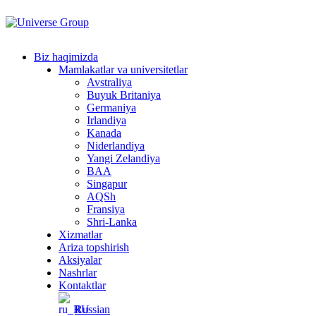
Tarkibga
oʻtish
Biz haqimizda
Mamlakatlar va universitetlar
Avstraliya
Buyuk Britaniya
Germaniya
Irlandiya
Kanada
Niderlandiya
Yangi Zelandiya
BAA
Singapur
AQSh
Fransiya
Shri-Lanka
Xizmatlar
Ariza topshirish
Aksiyalar
Nashrlar
Kontaktlar
Russian