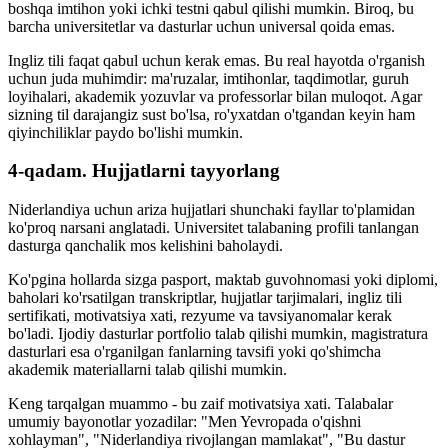
boshqa imtihon yoki ichki testni qabul qilishi mumkin. Biroq, bu
barcha universitetlar va dasturlar uchun universal qoida emas.
Ingliz tili faqat qabul uchun kerak emas. Bu real hayotda o'rganish
uchun juda muhimdir: ma'ruzalar, imtihonlar, taqdimotlar, guruh
loyihalari, akademik yozuvlar va professorlar bilan muloqot. Agar
sizning til darajangiz sust bo'lsa, ro'yxatdan o'tgandan keyin ham
qiyinchiliklar paydo bo'lishi mumkin.
4-qadam. Hujjatlarni tayyorlang
Niderlandiya uchun ariza hujjatlari shunchaki fayllar to'plamidan
ko'proq narsani anglatadi. Universitet talabaning profili tanlangan
dasturga qanchalik mos kelishini baholaydi.
Ko'pgina hollarda sizga pasport, maktab guvohnomasi yoki diplomi,
baholari ko'rsatilgan transkriptlar, hujjatlar tarjimalari, ingliz tili
sertifikati, motivatsiya xati, rezyume va tavsiyanomalar kerak
bo'ladi. Ijodiy dasturlar portfolio talab qilishi mumkin, magistratura
dasturlari esa o'rganilgan fanlarning tavsifi yoki qo'shimcha
akademik materiallarni talab qilishi mumkin.
Keng tarqalgan muammo - bu zaif motivatsiya xati. Talabalar
umumiy bayonotlar yozadilar: "Men Yevropada o'qishni
xohlayman", "Niderlandiya rivojlangan mamlakat", "Bu dastur