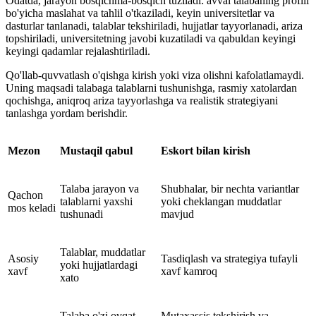
Odatda, jarayon bosqichma-bosqich tuziladi: avval talabaning profili
bo'yicha maslahat va tahlil o'tkaziladi, keyin universitetlar va
dasturlar tanlanadi, talablar tekshiriladi, hujjatlar tayyorlanadi, ariza
topshiriladi, universitetning javobi kuzatiladi va qabuldan keyingi
keyingi qadamlar rejalashtiriladi.
Qo'llab-quvvatlash o'qishga kirish yoki viza olishni kafolatlamaydi.
Uning maqsadi talabaga talablarni tushunishga, rasmiy xatolardan
qochishga, aniqroq ariza tayyorlashga va realistik strategiyani
tanlashga yordam berishdir.
Mezon
Mustaqil qabul
Eskort bilan kirish
Talaba jarayon va
Shubhalar, bir nechta variantlar
Qachon
talablarni yaxshi
yoki cheklangan muddatlar
mos keladi
tushunadi
mavjud
Talablar, muddatlar
Asosiy
Tasdiqlash va strategiya tufayli
yoki hujjatlardagi
xavf
xavf kamroq
xato
Talaba o'zi ovqat
Mutaxassis tekshirish va