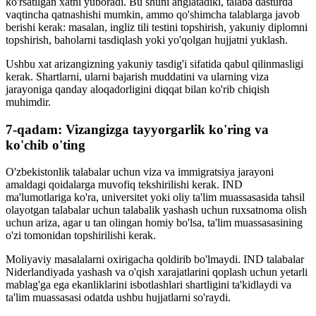
ko'rsatilgan xatni yuboradi. Bu shuni anglatadiki, talaba dasturda
vaqtincha qatnashishi mumkin, ammo qo'shimcha talablarga javob
berishi kerak: masalan, ingliz tili testini topshirish, yakuniy diplomni
topshirish, baholarni tasdiqlash yoki yo'qolgan hujjatni yuklash.
Ushbu xat arizangizning yakuniy tasdig'i sifatida qabul qilinmasligi
kerak. Shartlarni, ularni bajarish muddatini va ularning viza
jarayoniga qanday aloqadorligini diqqat bilan ko'rib chiqish
muhimdir.
7-qadam: Vizangizga tayyorgarlik ko'ring va
ko'chib o'ting
O'zbekistonlik talabalar uchun viza va immigratsiya jarayoni
amaldagi qoidalarga muvofiq tekshirilishi kerak. IND
ma'lumotlariga ko'ra, universitet yoki oliy ta'lim muassasasida tahsil
olayotgan talabalar uchun talabalik yashash uchun ruxsatnoma olish
uchun ariza, agar u tan olingan homiy bo'lsa, ta'lim muassasasining
o'zi tomonidan topshirilishi kerak.
Moliyaviy masalalarni oxirigacha qoldirib bo'lmaydi. IND talabalar
Niderlandiyada yashash va o'qish xarajatlarini qoplash uchun yetarli
mablag'ga ega ekanliklarini isbotlashlari shartligini ta'kidlaydi va
ta'lim muassasasi odatda ushbu hujjatlarni so'raydi.