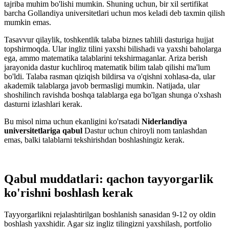
tajriba muhim bo'lishi mumkin. Shuning uchun, bir xil sertifikat
barcha Gollandiya universitetlari uchun mos keladi deb taxmin qilish
mumkin emas.
Tasavvur qilaylik, toshkentlik talaba biznes tahlili dasturiga hujjat
topshirmoqda. Ular ingliz tilini yaxshi bilishadi va yaxshi baholarga
ega, ammo matematika talablarini tekshirmaganlar. Ariza berish
jarayonida dastur kuchliroq matematik bilim talab qilishi ma'lum
bo'ldi. Talaba rasman qiziqish bildirsa va o'qishni xohlasa-da, ular
akademik talablarga javob bermasligi mumkin. Natijada, ular
shoshilinch ravishda boshqa talablarga ega bo'lgan shunga o'xshash
dasturni izlashlari kerak.
Bu misol nima uchun ekanligini ko'rsatadi
Niderlandiya
universitetlariga qabul
Dastur uchun chiroyli nom tanlashdan
emas, balki talablarni tekshirishdan boshlashingiz kerak.
Qabul muddatlari: qachon tayyorgarlik
ko'rishni boshlash kerak
Tayyorgarlikni rejalashtirilgan boshlanish sanasidan 9-12 oy oldin
boshlash yaxshidir. Agar siz ingliz tilingizni yaxshilash, portfolio