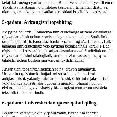
kelajakda menga yordam beradi". Bu universitet uchun yetarli emas.
Yaxshi xat talabaning o'tmishdagi tajribalari, tanlangan dastur va
ularning kelajakdagi maqsadlari o'rtasidagi bog'liqlikni ko'rsatadi.
5-qadam. Arizangizni topshiring
Ko'pgina hollarda, Gollandiya universitetlariga arizalar dasturlarga
ro'yxatdan o'tish uchun rasmiy onlayn xizmat bo'lgan Studielink
orqali topshiriladi. Biroq, siz baribir xizmatning o'zidan emas, balki
tanlagan universitetingiz veb-saytidan boshlashingiz kerak. NLda
o'qish shuni ko'rsatadiki, aksariyat dasturlar avval Studielink orqali
ro'yxatdan o'tishni talab qiladi, ammo ba'zi muassasalar xalqaro
talabalar uchun boshqa jarayondan foydalanadilar.
Arizangizni topshirganingizdan so'ng jarayon tugamaydi.
Universitet qo'shimcha hujjatlarni so'rashi, ma'lumotlarni
aniqlashtirishi, yakuniy baholarni so'rashi, suhbatni rejalashtirishi
yoki alohida ko'rsatmalar yuborishi mumkin. Shuning uchun
elektron pochtangiz va shaxsiy hisobingizni muntazam ravishda
tekshirib turish muhimdir.
6-qadam: Universitetdan qaror qabul qiling
Ba'zan universitet yakuniy qabul xatini, ba'zan esa shartlar