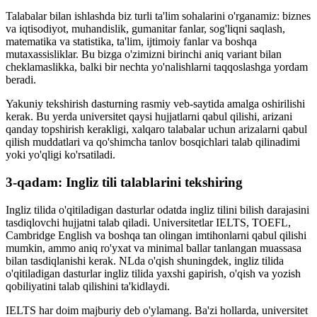
Talabalar bilan ishlashda biz turli ta'lim sohalarini o'rganamiz: biznes
va iqtisodiyot, muhandislik, gumanitar fanlar, sog'liqni saqlash,
matematika va statistika, ta'lim, ijtimoiy fanlar va boshqa
mutaxassisliklar. Bu bizga o'zimizni birinchi aniq variant bilan
cheklamaslikka, balki bir nechta yo'nalishlarni taqqoslashga yordam
beradi.
Yakuniy tekshirish dasturning rasmiy veb-saytida amalga oshirilishi
kerak. Bu yerda universitet qaysi hujjatlarni qabul qilishi, arizani
qanday topshirish kerakligi, xalqaro talabalar uchun arizalarni qabul
qilish muddatlari va qo'shimcha tanlov bosqichlari talab qilinadimi
yoki yo'qligi ko'rsatiladi.
3-qadam: Ingliz tili talablarini tekshiring
Ingliz tilida o'qitiladigan dasturlar odatda ingliz tilini bilish darajasini
tasdiqlovchi hujjatni talab qiladi. Universitetlar IELTS, TOEFL,
Cambridge English va boshqa tan olingan imtihonlarni qabul qilishi
mumkin, ammo aniq ro'yxat va minimal ballar tanlangan muassasa
bilan tasdiqlanishi kerak. NLda o'qish shuningdek, ingliz tilida
o'qitiladigan dasturlar ingliz tilida yaxshi gapirish, o'qish va yozish
qobiliyatini talab qilishini ta'kidlaydi.
IELTS har doim majburiy deb o'ylamang. Ba'zi hollarda, universitet