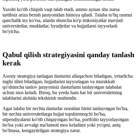
Yaxshi ko'rib chiqish vaqt talab etadi, ammo aynan shu narsa
tartibsiz ariza berish jarayonidan himoya qiladi. Talaba to'liq rasmni
qanchalik tez ko'rsa, ularda shuncha ko'p imkoniyatlar mavjud:
universitetlar, muddatlar, byudjetlar va hujjatlarni tayyorlash
bo'yicha.
Qabul qilish strategiyasini qanday tanlash
kerak
Asosiy strategiya tanlagan dasturini allaqachon biladigan, yetarlicha
ingliz tilini biladigan, hujjatlarini tayyorlagan va murakkab
qo'shimcha tanlov jarayonisiz dasturlarni tanlayotgan talabalar
uchun mos keladi. Biroq, bu yerda ham har bir universitetning
talablarini alohida tekshirish muhimdir.
Agar talaba bir nechta dasturlar orasidan birini tanlayotgan bo'lsa,
bir nechta universitetlarga hujjat topshirmoqchi bo'lsa,
stipendiyalarni ko'rib chiqayotgan bo'lsa, portfolio tayyorlayotgan
bo'lsa yoki avvalgi ma'lumoti mos keladimi yoki yo'qmi, aniq
bo'lmasa, kengaytirilgan strategiya zarur.