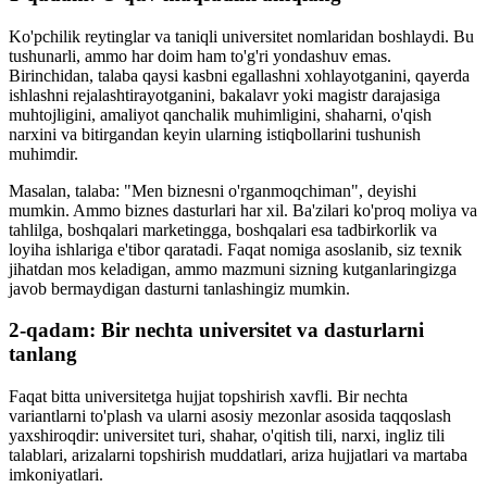
Ko'pchilik reytinglar va taniqli universitet nomlaridan boshlaydi. Bu
tushunarli, ammo har doim ham to'g'ri yondashuv emas.
Birinchidan, talaba qaysi kasbni egallashni xohlayotganini, qayerda
ishlashni rejalashtirayotganini, bakalavr yoki magistr darajasiga
muhtojligini, amaliyot qanchalik muhimligini, shaharni, o'qish
narxini va bitirgandan keyin ularning istiqbollarini tushunish
muhimdir.
Masalan, talaba: "Men biznesni o'rganmoqchiman", deyishi
mumkin. Ammo biznes dasturlari har xil. Ba'zilari ko'proq moliya va
tahlilga, boshqalari marketingga, boshqalari esa tadbirkorlik va
loyiha ishlariga e'tibor qaratadi. Faqat nomiga asoslanib, siz texnik
jihatdan mos keladigan, ammo mazmuni sizning kutganlaringizga
javob bermaydigan dasturni tanlashingiz mumkin.
2-qadam: Bir nechta universitet va dasturlarni
tanlang
Faqat bitta universitetga hujjat topshirish xavfli. Bir nechta
variantlarni to'plash va ularni asosiy mezonlar asosida taqqoslash
yaxshiroqdir: universitet turi, shahar, o'qitish tili, narxi, ingliz tili
talablari, arizalarni topshirish muddatlari, ariza hujjatlari va martaba
imkoniyatlari.