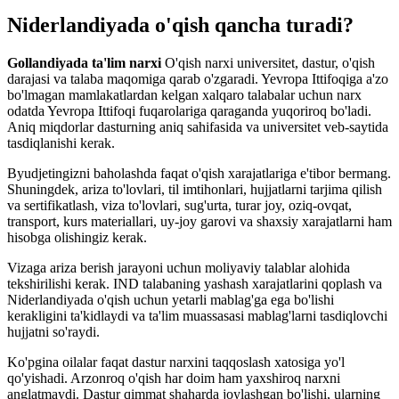
Niderlandiyada o'qish qancha turadi?
Gollandiyada ta'lim narxi
O'qish narxi universitet, dastur, o'qish
darajasi va talaba maqomiga qarab o'zgaradi. Yevropa Ittifoqiga a'zo
bo'lmagan mamlakatlardan kelgan xalqaro talabalar uchun narx
odatda Yevropa Ittifoqi fuqarolariga qaraganda yuqoriroq bo'ladi.
Aniq miqdorlar dasturning aniq sahifasida va universitet veb-saytida
tasdiqlanishi kerak.
Byudjetingizni baholashda faqat o'qish xarajatlariga e'tibor bermang.
Shuningdek, ariza to'lovlari, til imtihonlari, hujjatlarni tarjima qilish
va sertifikatlash, viza to'lovlari, sug'urta, turar joy, oziq-ovqat,
transport, kurs materiallari, uy-joy garovi va shaxsiy xarajatlarni ham
hisobga olishingiz kerak.
Vizaga ariza berish jarayoni uchun moliyaviy talablar alohida
tekshirilishi kerak. IND talabaning yashash xarajatlarini qoplash va
Niderlandiyada o'qish uchun yetarli mablag'ga ega bo'lishi
kerakligini ta'kidlaydi va ta'lim muassasasi mablag'larni tasdiqlovchi
hujjatni so'raydi.
Ko'pgina oilalar faqat dastur narxini taqqoslash xatosiga yo'l
qo'yishadi. Arzonroq o'qish har doim ham yaxshiroq narxni
anglatmaydi. Dastur qimmat shaharda joylashgan bo'lishi, ularning