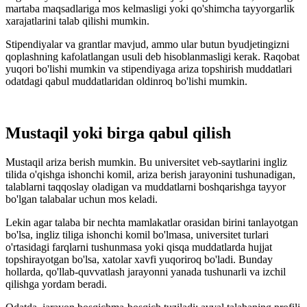
martaba maqsadlariga mos kelmasligi yoki qo'shimcha tayyorgarlik
xarajatlarini talab qilishi mumkin.
Stipendiyalar va grantlar mavjud, ammo ular butun byudjetingizni
qoplashning kafolatlangan usuli deb hisoblanmasligi kerak. Raqobat
yuqori bo'lishi mumkin va stipendiyaga ariza topshirish muddatlari
odatdagi qabul muddatlaridan oldinroq bo'lishi mumkin.
Mustaqil yoki birga qabul qilish
Mustaqil ariza berish mumkin. Bu universitet veb-saytlarini ingliz
tilida o'qishga ishonchi komil, ariza berish jarayonini tushunadigan,
talablarni taqqoslay oladigan va muddatlarni boshqarishga tayyor
bo'lgan talabalar uchun mos keladi.
Lekin agar talaba bir nechta mamlakatlar orasidan birini tanlayotgan
bo'lsa, ingliz tiliga ishonchi komil bo'lmasa, universitet turlari
o'rtasidagi farqlarni tushunmasa yoki qisqa muddatlarda hujjat
topshirayotgan bo'lsa, xatolar xavfi yuqoriroq bo'ladi. Bunday
hollarda, qo'llab-quvvatlash jarayonni yanada tushunarli va izchil
qilishga yordam beradi.