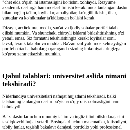
"chet elda o'qish"ni istamasligini ko'rishni xohlaydi. Rezyume
akademik dasturga ham moslashtirilishi kerak: unda tanlangan dastur
bilan bog'liq ta'lim, loyihalar, amaliyotlar, ko'ngillilik ishi, tillar,
yutuqlar va ko'nikmalar ta'kidlangan bo'lishi kerak.
Dizayn, arxitektura, media, san'at va ijodiy sohalar portfel talab
qilishi mumkin. Va shunchaki chiroyli ishlarni birlashtirishning o'zi
yetarli emas. Siz formatni tekshirishingiz kerak: loyihalar soni,
tavsif, texnik talablar va muddat. Ba'zan zaif yoki mos kelmaydigan
portfel o'rtacha baholarga qaraganda sizning imkoniyatlaringizga
ko'proq zarar etkazishi mumkin.
Qabul talablari: universitet aslida nimani
tekshiradi?
Niderlandiya universitetlari nafaqat hujjatlarni tekshiradi, balki
talabaning tanlangan dastur bo'yicha o'qiy olish-olmasligini ham
baholaydi.
Ba'zi dasturlar uchun umumiy ta'lim va ingliz tilini bilish darajasini
tasdiqlovchi hujjat yetarli. Boshqalari uchun matematika, iqtisodiyot,
tabiiy fanlar, tegishli bakalavr darajasi, portfolio yoki professional