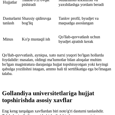
Hujjatlar
pishiradi
yaxshilashga yordam beradi
Dasturlarni
Shaxsiy qidiruvga
Tanlov profil, byudjet va
tanlash
bog'liq
maqsadga asoslangan
Qo'llab-quvvatlash uchun
Minus
Ko'p mustaqil ish
byudjet ajratish kerak
Qo'llab-quvvatlash, ayniqsa, xato narxi yuqori bo'lgan hollarda
foydalidir: masalan, oldingi ma'lumotlar bilan aloqalar muhim
bo'lgan magistratura darajasiga hujjat topshirayotgan yoki keyingi
qabulga yozilishni istagan, ammo hali til sertifikatiga ega bo'lmagan
talaba.
Gollandiya universitetlariga hujjat
topshirishda asosiy xavflar
Eng keng tarqalgan xavflardan biri noto'g'ri dasturni tanlashdir.