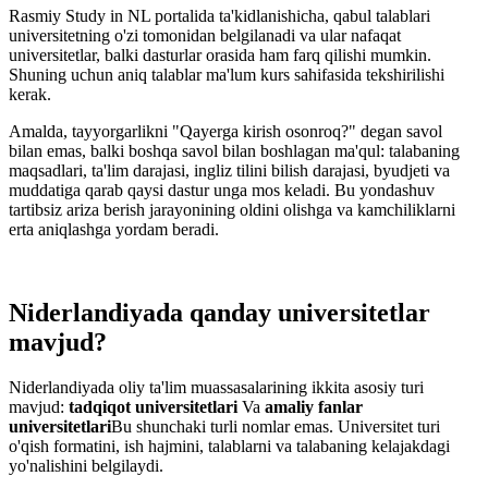
Rasmiy Study in NL portalida ta'kidlanishicha, qabul talablari
universitetning o'zi tomonidan belgilanadi va ular nafaqat
universitetlar, balki dasturlar orasida ham farq qilishi mumkin.
Shuning uchun aniq talablar ma'lum kurs sahifasida tekshirilishi
kerak.
Amalda, tayyorgarlikni "Qayerga kirish osonroq?" degan savol
bilan emas, balki boshqa savol bilan boshlagan ma'qul: talabaning
maqsadlari, ta'lim darajasi, ingliz tilini bilish darajasi, byudjeti va
muddatiga qarab qaysi dastur unga mos keladi. Bu yondashuv
tartibsiz ariza berish jarayonining oldini olishga va kamchiliklarni
erta aniqlashga yordam beradi.
Niderlandiyada qanday universitetlar
mavjud?
Niderlandiyada oliy ta'lim muassasalarining ikkita asosiy turi
mavjud:
tadqiqot universitetlari
Va
amaliy fanlar
universitetlari
Bu shunchaki turli nomlar emas. Universitet turi
o'qish formatini, ish hajmini, talablarni va talabaning kelajakdagi
yo'nalishini belgilaydi.