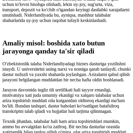
uchun to'lovni hisobga olishadi, lekin uy-joy, sug'urta, viza,
transport, depozit va ko'chib o'tgandan keyingi dastlabki xarajatlarni
unutishadi. Niderlandiyada bu, ayniqsa, mashhur talabalar
shaharlarida uy-joy uchun raqobat tufayli keskinlashadi.
Amaliy misol: boshida xato butun
jarayonga qanday ta'sir qiladi
O'zbekistonlik talaba Niderlandiyadagi biznes dasturiga yozilishni
istaydi. U universitetni uning narxi va nomiga qarab tanlaydi, chunki
dastur nufuzli va yaxshi shaharda joylashgan. Arizalarni qabul qilish
jarayoni belgilangan muddatdan bir necha hafta oldin boshlanadi.
Jarayon davomida ingliz tili sertifikati hali tayyor emasligi,
motivatsiya xati juda umumiy ekanligi va xalqaro talabalar uchun
ariza topshirish muddati oila kutganidan oldinroq ekanligi ma'lum
bo'ldi. Bundan tashqari, dastur baholari ko'rsatilgan batafsilroq
transkriptni talab qiladi va hujjatlar hali tarjima qilinmagan.
Texnik jihatdan, talabalar hali ham ariza topshirishlari mumkin,
ammo bu avvalgidan ko'ra zaifroq. Bir nechta dasturlar orasida
xotirjamlik bilan tanlov qilish o'rniga, ular ariza topshirish muddati