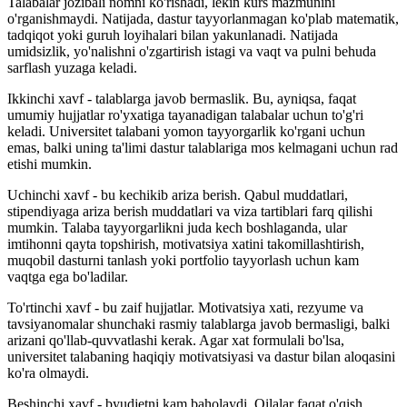
Talabalar jozibali nomni ko'rishadi, lekin kurs mazmunini
o'rganishmaydi. Natijada, dastur tayyorlanmagan ko'plab matematik,
tadqiqot yoki guruh loyihalari bilan yakunlanadi. Natijada
umidsizlik, yo'nalishni o'zgartirish istagi va vaqt va pulni behuda
sarflash yuzaga keladi.
Ikkinchi xavf - talablarga javob bermaslik. Bu, ayniqsa, faqat
umumiy hujjatlar ro'yxatiga tayanadigan talabalar uchun to'g'ri
keladi. Universitet talabani yomon tayyorgarlik ko'rgani uchun
emas, balki uning ta'limi dastur talablariga mos kelmagani uchun rad
etishi mumkin.
Uchinchi xavf - bu kechikib ariza berish. Qabul muddatlari,
stipendiyaga ariza berish muddatlari va viza tartiblari farq qilishi
mumkin. Talaba tayyorgarlikni juda kech boshlaganda, ular
imtihonni qayta topshirish, motivatsiya xatini takomillashtirish,
muqobil dasturni tanlash yoki portfolio tayyorlash uchun kam
vaqtga ega bo'ladilar.
To'rtinchi xavf - bu zaif hujjatlar. Motivatsiya xati, rezyume va
tavsiyanomalar shunchaki rasmiy talablarga javob bermasligi, balki
arizani qo'llab-quvvatlashi kerak. Agar xat formulali bo'lsa,
universitet talabaning haqiqiy motivatsiyasi va dastur bilan aloqasini
ko'ra olmaydi.
Beshinchi xavf - byudjetni kam baholaydi. Oilalar faqat o'qish