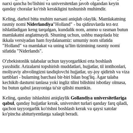
narxi qancha bo'lishini va universitetdan javob olgandan keyin
qanday choralar ko'rish kerakligini tushunish muhimdir.
Keling, darhol bitta muhim narsani aniqlab olaylik. Mamlakatning
rasmiy nomi
Niderlandiya
"Holland" - bu qidiruvlarda tez-tez
ishlatiladigan keng tarqalgan, kundalik nom, ammo u rasman butun
mamlakatni anglatmaydi. Shuning uchun, ushbu maqolada biz
ikkala versiyadan ham foydalanamiz: umumiy nom sifatida
"Holland" va mamlakat va uning ta'lim tizimining rasmiy nomi
sifatida "Niderlands".
O'zbekistonlik talabalar uchun tayyorgarlikni erta boshlash
yaxshidir. Arizalarni topshirish muddatlari, hujjatlar, til imtihonlari,
moliyaviy ahvolingizni tasdiqlovchi hujjatlar, uy-joy qidirish va viza
tartiblari - bularning barchasi bir-biri bilan bog'liq. Agar talaba
kechikib dasturni tanlasa yoki ingliz tilini bilishini isbotlay olmasa,
bu butun qabul jarayoniga ta'sir qilishi mumkin.
Keling, qanday ishlashini aniqlaylik
Gollandiya universitetlariga
qabul
, qanday hujjatlar kerak, universitet turlari qanday farq qiladi,
qachon tayyorgarlik ko'rishni boshlash kerak va qaysi xatolar
ko'pincha abituriyentlarga xalaqit beradi.