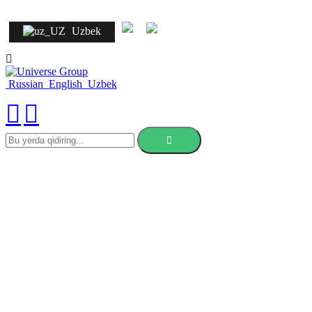
Uzbek
Russian
English
Uzbek
bu
yerda
qidiring
Niderlandiyadagi universitetga
qanday hujjat topshirish
mumkin: bosqichlar, hujjatlar va