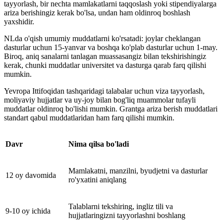
tayyorlash, bir nechta mamlakatlarni taqqoslash yoki stipendiyalarga
ariza berishingiz kerak bo'lsa, undan ham oldinroq boshlash
yaxshidir.
NLda o'qish umumiy muddatlarni ko'rsatadi: joylar cheklangan
dasturlar uchun 15-yanvar va boshqa ko'plab dasturlar uchun 1-may.
Biroq, aniq sanalarni tanlagan muassasangiz bilan tekshirishingiz
kerak, chunki muddatlar universitet va dasturga qarab farq qilishi
mumkin.
Yevropa Ittifoqidan tashqaridagi talabalar uchun viza tayyorlash,
moliyaviy hujjatlar va uy-joy bilan bog'liq muammolar tufayli
muddatlar oldinroq bo'lishi mumkin. Grantga ariza berish muddatlari
standart qabul muddatlaridan ham farq qilishi mumkin.
Davr
Nima qilsa bo'ladi
Mamlakatni, manzilni, byudjetni va dasturlar
12 oy davomida
ro'yxatini aniqlang
Talablarni tekshiring, ingliz tili va
9-10 oy ichida
hujjatlaringizni tayyorlashni boshlang