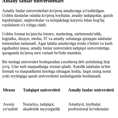
Amaliy fanlar universitetlari
Amaliy fanlar universitetlari ko'proq amaliyotga yo'naltirilgan.
Ushbu dasturlar odatda ko'proq loyihalar, amaliy tadqiqotlar, guruh
topshiriqlari, stajirovkalar va kelajakdagi karyera bilan bog'liq
vazifalarni o'z ichiga oladi.
Ushbu format ko'pincha biznes, marketing, mehmondo'stlik,
logistika, dizayn, media, IT va amaliy sohalarga qiziqqan talabalar
tomonidan tanlanadi. Agar talaba amaliyotga tezda o'tishni va kasb
egallashni istasa, amaliy fanlar universiteti tadqiqot universitetiga
qaraganda ko'proq mos variant bo'lishi mumkin.
Bir turdagi universitet boshqasidan yaxshiroq deb aytishning iloji
yo'q. Ular turli maqsadlarga xizmat qiladi. Xatolik talabalar ta'lim
formati va maqsadlarini hisobga olmagan holda, faqat uning nomi
yoki reytingiga qarab universitetni tanlashganda boshlanadi.
Mezon
Tadqiqot universiteti
Amaliy fanlar universiteti
Asosiy
Nazariya, tadqiqot,
Amaliyot, loyihalar,
yo'nalish
akademik tayyorgarlik
professional ko'nikmalar