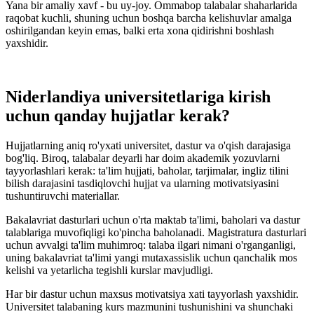
Yana bir amaliy xavf - bu uy-joy. Ommabop talabalar shaharlarida
raqobat kuchli, shuning uchun boshqa barcha kelishuvlar amalga
oshirilgandan keyin emas, balki erta xona qidirishni boshlash
yaxshidir.
Niderlandiya universitetlariga kirish
uchun qanday hujjatlar kerak?
Hujjatlarning aniq ro'yxati universitet, dastur va o'qish darajasiga
bog'liq. Biroq, talabalar deyarli har doim akademik yozuvlarni
tayyorlashlari kerak: ta'lim hujjati, baholar, tarjimalar, ingliz tilini
bilish darajasini tasdiqlovchi hujjat va ularning motivatsiyasini
tushuntiruvchi materiallar.
Bakalavriat dasturlari uchun o'rta maktab ta'limi, baholari va dastur
talablariga muvofiqligi ko'pincha baholanadi. Magistratura dasturlari
uchun avvalgi ta'lim muhimroq: talaba ilgari nimani o'rganganligi,
uning bakalavriat ta'limi yangi mutaxassislik uchun qanchalik mos
kelishi va yetarlicha tegishli kurslar mavjudligi.
Har bir dastur uchun maxsus motivatsiya xati tayyorlash yaxshidir.
Universitet talabaning kurs mazmunini tushunishini va shunchaki