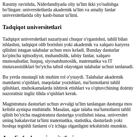
Rasmiy ravishda, Niderlandiyada oliy ta'lim ikki yo'nalishga
bo'lingan: universitetlarda akademik ta'lim va amaliy fanlar
universitetlarida oliy kasb-hunar ta'limi.
Tadqiqot universitetlari
Tadqiqot universitetlari nazariyani chuqur o'rganishni, tahlil bilan
ishlashni, tadqiqot olib borishni yoki akademik va xalqaro karyera
qilishni istagan talabalar uchun mos keladi. Bunday dasturlar
ko'pincha iqtisodiyot, muhandislik, tabiiy fanlar, xalqaro
munosabatlar, huquq, siyosatshunoslik, matematika va IT
mutaxassisliklari bo'yicha tahsil olayotgan talabalar uchun tanlanadi.
Bu yerda mustaqil ish muhim rol o'ynaydi. Talabalar akademik
matnlarni o'qishlari, maqolalar yozishlari, ma'lumotlarni tahlil
qilishlari, muhokamalarda ishtirok etishlari va o'qituvchining doimiy
nazoratisiz ingliz tilida o'qishlari kerak.
Magistratura dasturlari uchun avvalgi ta'lim tanlangan dasturga mos
kelishi ayniqsa muhimdir. Masalan, agar talaba ma'lumotlarni tahlil
qilish bo'yicha magistratura dasturiga yozilishni istasa, universitet
uning bakalavriat ta'limi matematika, statistika, dasturlash yoki
boshqa tegishli fanlarni o'z ichiga olganligini tekshirishi mumkin.