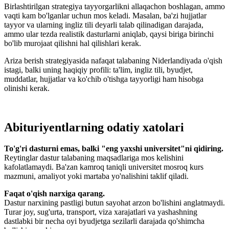
Birlashtirilgan strategiya tayyorgarlikni allaqachon boshlagan, ammo
vaqti kam bo'lganlar uchun mos keladi. Masalan, ba'zi hujjatlar
tayyor va ularning ingliz tili deyarli talab qilinadigan darajada,
ammo ular tezda realistik dasturlarni aniqlab, qaysi biriga birinchi
bo'lib murojaat qilishni hal qilishlari kerak.
Ariza berish strategiyasida nafaqat talabaning Niderlandiyada o'qish
istagi, balki uning haqiqiy profili: ta'lim, ingliz tili, byudjet,
muddatlar, hujjatlar va ko'chib o'tishga tayyorligi ham hisobga
olinishi kerak.
Abituriyentlarning odatiy xatolari
To'g'ri dasturni emas, balki "eng yaxshi universitet"ni qidiring.
Reytinglar dastur talabaning maqsadlariga mos kelishini
kafolatlamaydi. Ba'zan kamroq taniqli universitet mosroq kurs
mazmuni, amaliyot yoki martaba yo'nalishini taklif qiladi.
Faqat o'qish narxiga qarang.
Dastur narxining pastligi butun sayohat arzon bo'lishini anglatmaydi.
Turar joy, sug'urta, transport, viza xarajatlari va yashashning
dastlabki bir necha oyi byudjetga sezilarli darajada qo'shimcha