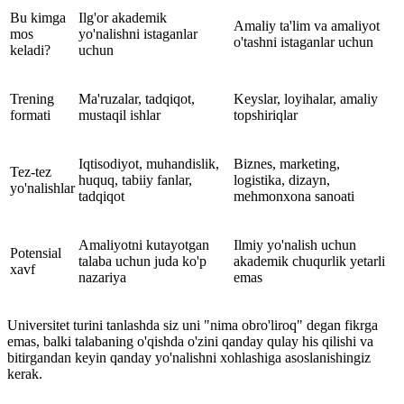
Bu kimga
Ilg'or akademik
Amaliy ta'lim va amaliyot
mos
yo'nalishni istaganlar
o'tashni istaganlar uchun
keladi?
uchun
Trening
Ma'ruzalar, tadqiqot,
Keyslar, loyihalar, amaliy
formati
mustaqil ishlar
topshiriqlar
Iqtisodiyot, muhandislik,
Biznes, marketing,
Tez-tez
huquq, tabiiy fanlar,
logistika, dizayn,
yo'nalishlar
tadqiqot
mehmonxona sanoati
Amaliyotni kutayotgan
Ilmiy yo'nalish uchun
Potensial
talaba uchun juda ko'p
akademik chuqurlik yetarli
xavf
nazariya
emas
Universitet turini tanlashda siz uni "nima obro'liroq" degan fikrga
emas, balki talabaning o'qishda o'zini qanday qulay his qilishi va
bitirgandan keyin qanday yo'nalishni xohlashiga asoslanishingiz
kerak.