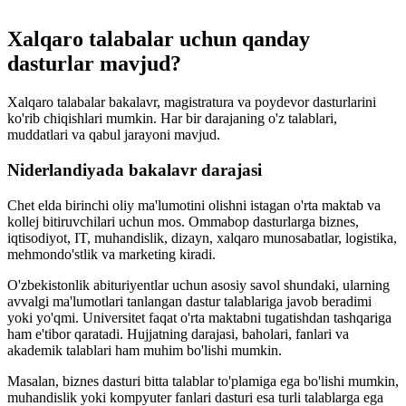
Xalqaro talabalar uchun qanday
dasturlar mavjud?
Xalqaro talabalar bakalavr, magistratura va poydevor dasturlarini
ko'rib chiqishlari mumkin. Har bir darajaning o'z talablari,
muddatlari va qabul jarayoni mavjud.
Niderlandiyada bakalavr darajasi
Chet elda birinchi oliy ma'lumotini olishni istagan o'rta maktab va
kollej bitiruvchilari uchun mos. Ommabop dasturlarga biznes,
iqtisodiyot, IT, muhandislik, dizayn, xalqaro munosabatlar, logistika,
mehmondo'stlik va marketing kiradi.
O'zbekistonlik abituriyentlar uchun asosiy savol shundaki, ularning
avvalgi ma'lumotlari tanlangan dastur talablariga javob beradimi
yoki yo'qmi. Universitet faqat o'rta maktabni tugatishdan tashqariga
ham e'tibor qaratadi. Hujjatning darajasi, baholari, fanlari va
akademik talablari ham muhim bo'lishi mumkin.
Masalan, biznes dasturi bitta talablar to'plamiga ega bo'lishi mumkin,
muhandislik yoki kompyuter fanlari dasturi esa turli talablarga ega