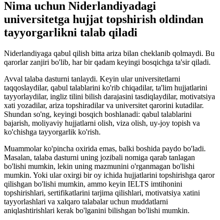
Nima uchun Niderlandiyadagi
universitetga hujjat topshirish oldindan
tayyorgarlikni talab qiladi
Niderlandiyaga qabul qilish bitta ariza bilan cheklanib qolmaydi. Bu
qarorlar zanjiri bo'lib, har bir qadam keyingi bosqichga ta'sir qiladi.
Avval talaba dasturni tanlaydi. Keyin ular universitetlarni
taqqoslaydilar, qabul talablarini ko'rib chiqadilar, ta'lim hujjatlarini
tayyorlaydilar, ingliz tilini bilish darajasini tasdiqlaydilar, motivatsiya
xati yozadilar, ariza topshiradilar va universitet qarorini kutadilar.
Shundan so'ng, keyingi bosqich boshlanadi: qabul talablarini
bajarish, moliyaviy hujjatlarni olish, viza olish, uy-joy topish va
ko'chishga tayyorgarlik ko'rish.
Muammolar ko'pincha oxirida emas, balki boshida paydo bo'ladi.
Masalan, talaba dasturni uning jozibali nomiga qarab tanlagan
bo'lishi mumkin, lekin uning mazmunini o'rganmagan bo'lishi
mumkin. Yoki ular oxirgi bir oy ichida hujjatlarini topshirishga qaror
qilishgan bo'lishi mumkin, ammo keyin IELTS imtihonini
topshirishlari, sertifikatlarini tarjima qilishlari, motivatsiya xatini
tayyorlashlari va xalqaro talabalar uchun muddatlarni
aniqlashtirishlari kerak bo'lganini bilishgan bo'lishi mumkin.