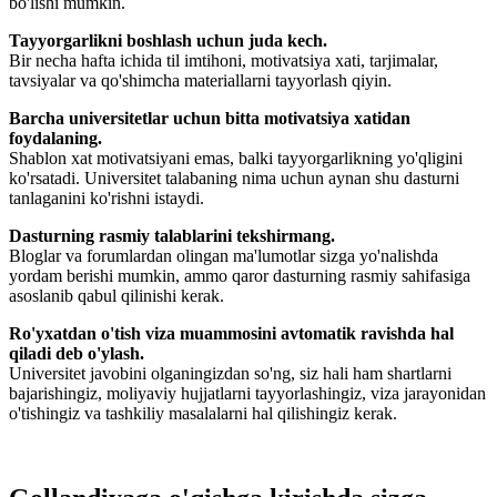
bo'lishi mumkin.
Tayyorgarlikni boshlash uchun juda kech.
Bir necha hafta ichida til imtihoni, motivatsiya xati, tarjimalar,
tavsiyalar va qo'shimcha materiallarni tayyorlash qiyin.
Barcha universitetlar uchun bitta motivatsiya xatidan
foydalaning.
Shablon xat motivatsiyani emas, balki tayyorgarlikning yo'qligini
ko'rsatadi. Universitet talabaning nima uchun aynan shu dasturni
tanlaganini ko'rishni istaydi.
Dasturning rasmiy talablarini tekshirmang.
Bloglar va forumlardan olingan ma'lumotlar sizga yo'nalishda
yordam berishi mumkin, ammo qaror dasturning rasmiy sahifasiga
asoslanib qabul qilinishi kerak.
Ro'yxatdan o'tish viza muammosini avtomatik ravishda hal
qiladi deb o'ylash.
Universitet javobini olganingizdan so'ng, siz hali ham shartlarni
bajarishingiz, moliyaviy hujjatlarni tayyorlashingiz, viza jarayonidan
o'tishingiz va tashkiliy masalalarni hal qilishingiz kerak.