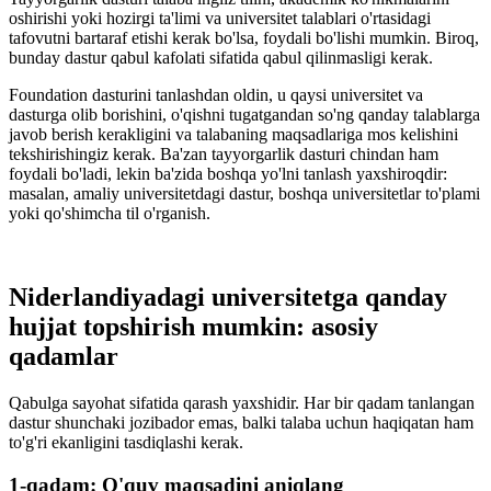
oshirishi yoki hozirgi ta'limi va universitet talablari o'rtasidagi
tafovutni bartaraf etishi kerak bo'lsa, foydali bo'lishi mumkin. Biroq,
bunday dastur qabul kafolati sifatida qabul qilinmasligi kerak.
Foundation dasturini tanlashdan oldin, u qaysi universitet va
dasturga olib borishini, o'qishni tugatgandan so'ng qanday talablarga
javob berish kerakligini va talabaning maqsadlariga mos kelishini
tekshirishingiz kerak. Ba'zan tayyorgarlik dasturi chindan ham
foydali bo'ladi, lekin ba'zida boshqa yo'lni tanlash yaxshiroqdir:
masalan, amaliy universitetdagi dastur, boshqa universitetlar to'plami
yoki qo'shimcha til o'rganish.
Niderlandiyadagi universitetga qanday
hujjat topshirish mumkin: asosiy
qadamlar
Qabulga sayohat sifatida qarash yaxshidir. Har bir qadam tanlangan
dastur shunchaki jozibador emas, balki talaba uchun haqiqatan ham
to'g'ri ekanligini tasdiqlashi kerak.
1-qadam: O'quv maqsadini aniqlang