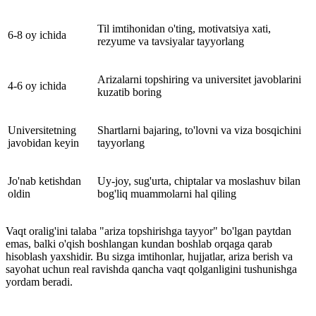
Til imtihonidan o'ting, motivatsiya xati,
6-8 oy ichida
rezyume va tavsiyalar tayyorlang
Arizalarni topshiring va universitet javoblarini
4-6 oy ichida
kuzatib boring
Universitetning
Shartlarni bajaring, to'lovni va viza bosqichini
javobidan keyin
tayyorlang
Jo'nab ketishdan
Uy-joy, sug'urta, chiptalar va moslashuv bilan
oldin
bog'liq muammolarni hal qiling
Vaqt oralig'ini talaba "ariza topshirishga tayyor" bo'lgan paytdan
emas, balki o'qish boshlangan kundan boshlab orqaga qarab
hisoblash yaxshidir. Bu sizga imtihonlar, hujjatlar, ariza berish va
sayohat uchun real ravishda qancha vaqt qolganligini tushunishga
yordam beradi.