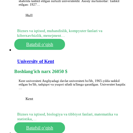
shahrida tashkil etilgan nufuzli universitetdir. Asosiy ma'lumotlar: Tashkil
etilgan: 1927…
Hull
Biznes va iqtisod, muhandislik, kompyuter fanlari va
kiberxavfsizlik, menejment…
Batafsil o‘qish
University of Kent
Boshlang'ich narx
26050
$
Kent universiteti Angliyadagi davlat universiteti bo'lib, 1965-yilda tashkil
etilgan bo'lib, tadqiqot va yuqori sifatli ta'limga qaratilgan. Universitet haqida:
…
Kent
Biznes va iqtisod, biologiya va tibbiyot fanlari, matematika va
statistika,…
Batafsil o‘qish