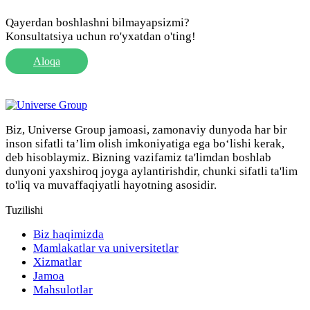
Qayerdan boshlashni bilmayapsizmi?
Konsultatsiya uchun ro'yxatdan o'ting!
Aloqa
Biz, Universe Group jamoasi, zamonaviy dunyoda har bir
inson sifatli ta’lim olish imkoniyatiga ega bo‘lishi kerak,
deb hisoblaymiz. Bizning vazifamiz ta'limdan boshlab
dunyoni yaxshiroq joyga aylantirishdir, chunki sifatli ta'lim
to'liq va muvaffaqiyatli hayotning asosidir.
Tuzilishi
Biz haqimizda
Mamlakatlar va universitetlar
Xizmatlar
Jamoa
Mahsulotlar