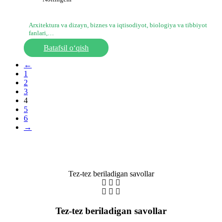
Arxitektura va dizayn, biznes va iqtisodiyot, biologiya va tibbiyot
fanlari,…
Batafsil o‘qish
←
1
2
3
4
5
6
→
Tez-tez beriladigan savollar
Tez-tez beriladigan savollar