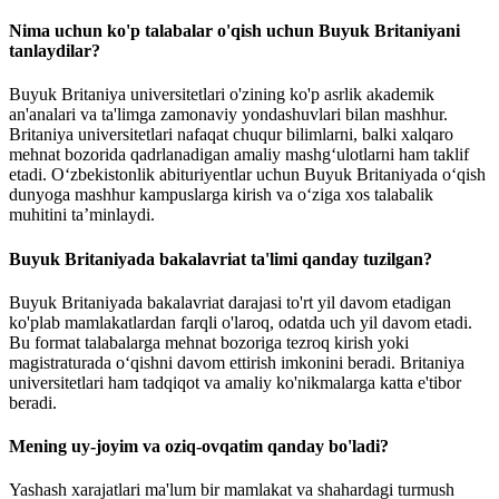
Nima uchun ko'p talabalar o'qish uchun Buyuk Britaniyani
tanlaydilar?
Buyuk Britaniya universitetlari o'zining ko'p asrlik akademik
an'analari va ta'limga zamonaviy yondashuvlari bilan mashhur.
Britaniya universitetlari nafaqat chuqur bilimlarni, balki xalqaro
mehnat bozorida qadrlanadigan amaliy mashg‘ulotlarni ham taklif
etadi. Oʻzbekistonlik abituriyentlar uchun Buyuk Britaniyada oʻqish
dunyoga mashhur kampuslarga kirish va oʻziga xos talabalik
muhitini taʼminlaydi.
Buyuk Britaniyada bakalavriat ta'limi qanday tuzilgan?
Buyuk Britaniyada bakalavriat darajasi to'rt yil davom etadigan
ko'plab mamlakatlardan farqli o'laroq, odatda uch yil davom etadi.
Bu format talabalarga mehnat bozoriga tezroq kirish yoki
magistraturada o‘qishni davom ettirish imkonini beradi. Britaniya
universitetlari ham tadqiqot va amaliy ko'nikmalarga katta e'tibor
beradi.
Mening uy-joyim va oziq-ovqatim qanday bo'ladi?
Yashash xarajatlari ma'lum bir mamlakat va shahardagi turmush