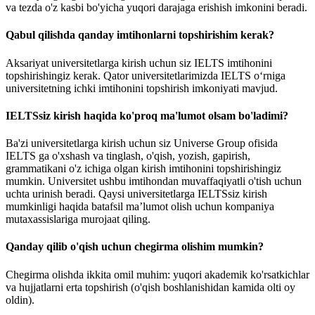
va tezda o'z kasbi bo'yicha yuqori darajaga erishish imkonini beradi.
Qabul qilishda qanday imtihonlarni topshirishim kerak?
Aksariyat universitetlarga kirish uchun siz IELTS imtihonini
topshirishingiz kerak. Qator universitetlarimizda IELTS o‘rniga
universitetning ichki imtihonini topshirish imkoniyati mavjud.
IELTSsiz kirish haqida ko'proq ma'lumot olsam bo'ladimi?
Ba'zi universitetlarga kirish uchun siz Universe Group ofisida
IELTS ga o'xshash va tinglash, o'qish, yozish, gapirish,
grammatikani o'z ichiga olgan kirish imtihonini topshirishingiz
mumkin. Universitet ushbu imtihondan muvaffaqiyatli o'tish uchun
uchta urinish beradi. Qaysi universitetlarga IELTSsiz kirish
mumkinligi haqida batafsil ma’lumot olish uchun kompaniya
mutaxassislariga murojaat qiling.
Qanday qilib o'qish uchun chegirma olishim mumkin?
Chegirma olishda ikkita omil muhim: yuqori akademik ko'rsatkichlar
va hujjatlarni erta topshirish (o'qish boshlanishidan kamida olti oy
oldin).