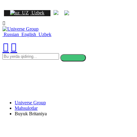
Uzbek
Russian
English
Uzbek
bu
yerda
qidiring
Universe Group
Mahsulotlar
Buyuk Britaniya
Buyuk Britaniyada o'qish