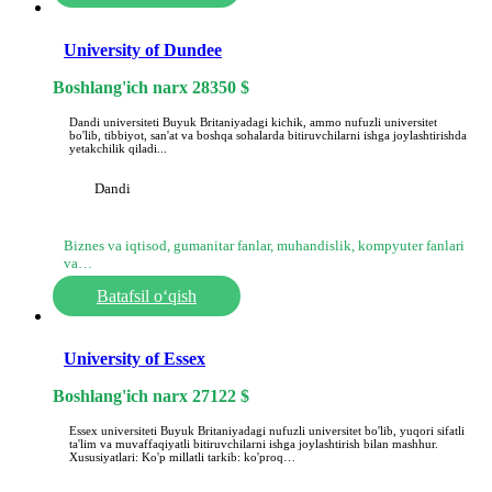
University of Dundee
Boshlang'ich narx
28350
$
Dandi universiteti Buyuk Britaniyadagi kichik, ammo nufuzli universitet
bo'lib, tibbiyot, san'at va boshqa sohalarda bitiruvchilarni ishga joylashtirishda
yetakchilik qiladi...
Dandi
Biznes va iqtisod, gumanitar fanlar, muhandislik, kompyuter fanlari
va…
Batafsil o‘qish
University of Essex
Boshlang'ich narx
27122
$
Essex universiteti Buyuk Britaniyadagi nufuzli universitet bo'lib, yuqori sifatli
ta'lim va muvaffaqiyatli bitiruvchilarni ishga joylashtirish bilan mashhur.
Xususiyatlari: Ko'p millatli tarkib: ko'proq…