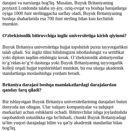
darajasi va narxlarga bog'liq. Masalan, Buyuk Britaniyaning
poytaxti Londonda talaba uy-joy, oziq-ovqat va boshqa harajatlarga
oyiga 1000 funt sterlinggacha sarflay oladi, Buyuk Britaniyaning
boshqa shaharlarida esa 700 funt sterling bilan kun kechirish
mumkin.
O‘zbekistonlik bitiruvchiga ingliz universitetiga kirish qiyinmi?
Buyuk Britaniya universitetiga hujjat topshirish puxta tayyorgarlikni
talab qiladi. Siz ingliz tilini bilishingizni isbotlashingiz va sertifikat
yoki diplom taqdim etishingiz kerak. O‘zbekistonlik abituriyentlar
to‘g‘ridan-to‘g‘ri dasturga yoki Buyuk Britaniyaning tayyorgarlik
kolleji orqali hujjat topshirishlari mumkin, bu esa ularga akademik
standartlarga moslashishga yordam beradi.
Britaniya darajasi boshqa mamlakatlardagi darajalardan
qanday farq qiladi?
Biz ishlayotgan Buyuk Britaniya universitetlarining darajalari butun
dunyoda tan olingan. Ular xalqaro kompaniyalar va tadqiqot
markazlari uchun eshiklarni ochadi. Bitiruvchilar ishga joylashishda
raqobatdosh ustunlikka ega bo'lishadi, chunki Buyuk Britaniyadagi
ta'lim yuqori darajadagi bilim va qat'iy akademik standartlar bilan
bog'liq.