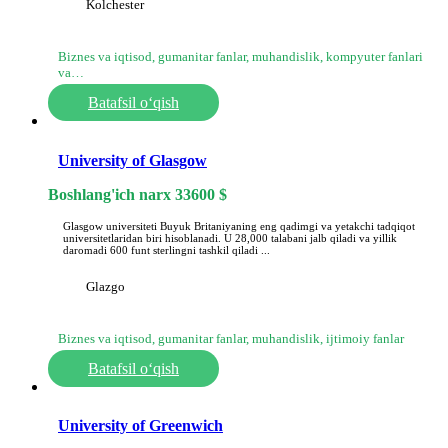
Kolchester
Biznes va iqtisod, gumanitar fanlar, muhandislik, kompyuter fanlari
va…
Batafsil o‘qish
University of Glasgow
Boshlang'ich narx
33600
$
Glasgow universiteti Buyuk Britaniyaning eng qadimgi va yetakchi tadqiqot
universitetlaridan biri hisoblanadi. U 28,000 talabani jalb qiladi va yillik
daromadi 600 funt sterlingni tashkil qiladi ...
Glazgo
Biznes va iqtisod, gumanitar fanlar, muhandislik, ijtimoiy fanlar
Batafsil o‘qish
University of Greenwich