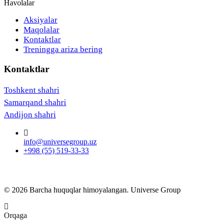
Havolalar
Aksiyalar
Maqolalar
Kontaktlar
Treningga ariza bering
Kontaktlar
Toshkent shahri
Samarqand shahri
Andijon shahri
info@universegroup.uz
+998 (55) 519-33-33
© 2026 Barcha huquqlar himoyalangan. Universe Group
Orqaga