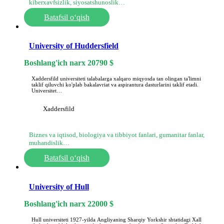
kiberxavfsizlik, siyosatshunoslik…
Batafsil o‘qish
University of Huddersfield
Boshlang'ich narx
20790
$
Xaddersfild universiteti talabalarga xalqaro miqyosda tan olingan ta'limni
taklif qiluvchi ko'plab bakalavriat va aspirantura dasturlarini taklif etadi.
Universitet…
Xaddersfild
Biznes va iqtisod, biologiya va tibbiyot fanlari, gumanitar fanlar,
muhandislik…
Batafsil o‘qish
University of Hull
Boshlang'ich narx
22000
$
Hull universiteti 1927-yilda Angliyaning Sharqiy Yorkshir shtatidagi Xall