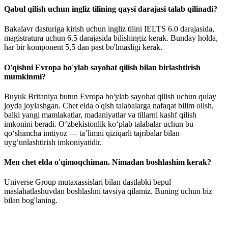
Qabul qilish uchun ingliz tilining qaysi darajasi talab qilinadi?
Bakalavr dasturiga kirish uchun ingliz tilini IELTS 6.0 darajasida,
magistratura uchun 6.5 darajasida bilishingiz kerak. Bunday holda,
har bir komponent 5,5 dan past bo'lmasligi kerak.
O'qishni Evropa bo'ylab sayohat qilish bilan birlashtirish
mumkinmi?
Buyuk Britaniya butun Evropa bo'ylab sayohat qilish uchun qulay
joyda joylashgan. Chet elda o'qish talabalarga nafaqat bilim olish,
balki yangi mamlakatlar, madaniyatlar va tillarni kashf qilish
imkonini beradi. O‘zbekistonlik ko‘plab talabalar uchun bu
qo‘shimcha imtiyoz — ta’limni qiziqarli tajribalar bilan
uyg‘unlashtirish imkoniyatidir.
Men chet elda o'qimoqchiman. Nimadan boshlashim kerak?
Universe Group mutaxassislari bilan dastlabki bepul
maslahatlashuvdan boshlashni tavsiya qilamiz. Buning uchun biz
bilan bog'laning.