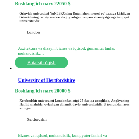
Boshlang'ich narx
22050
$
Grinvich universiteti YuNESKOning Butunjahon merosi roʻyxatiga kiritilgan
Grinvichning tarixiy markazida joylashgan xalqaro ahamiyatga ega tadqiqot
universitetidir.…
London
Arxitektura va dizayn, biznes va iqtisod, gumanitar fanlar,
muhandislik,…
Batafsil o‘qish
University of Hertfordshire
Boshlang'ich narx
20000
$
Xertfordshir universiteti Londondan atigi 25 daqiqa uzoqlikda, Angliyaning
Hatfild shahrida joylashgan dinamik davlat universitetidir. U tomonidan asos
solingan…
Xertfordshir
Biznes va iqtisod, muhandislik, kompyuter fanlari va