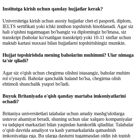
Institutga kirish uchun qanday hujjatlar kerak?
Universitetga kirish uchun asosiy hujjatlar chet el pasporti, diplom,
IELTS sertifikati yoki ichki imtihon topshirish hisoblanadi. Agar siz
hali o'qishni tugatmagan bo'lsangiz va diplomingiz bo'lmasa, siz
transkript (baholar ko'rsatilgan transkript) yoki 10-11 sinflar uchun
maktab kartasi nusxasi bilan hujjatlarni topshirishingiz mumkin.
Hujjat topshirishda mening baholarim muhimmi? Ular nimaga
ta'sir qiladi?
Agar siz o'qish uchun chegirma olishni istasangiz, baholar muhim
rol o'ynaydi. Baholar qanchalik baland bo'lsa, chegirma olish
ehtimoli shunchalik yuqori bo'ladi.
Buyuk Britaniyada o'qish qanday martaba imkoniyatlarini
ochadi?
Britaniya universitetlari talabalar uchun amaliy mashg'ulotlarga
ustuvor ahamiyat beradi, shuning uchun ular xalqaro kompaniyalar
va tadqiqot markazlari bilan yaqindan hamkorlik qiladilar. Talabalar
o‘qish davrida amaliyot va kasb yarmarkalarida qatnashish
imkoniyatiga ega. Bu ularga dasturni tugatmasdan oldin ish topish