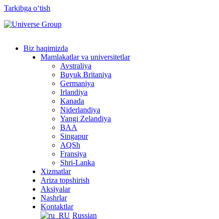
Tarkibga oʻtish
Biz haqimizda
Mamlakatlar va universitetlar
Avstraliya
Buyuk Britaniya
Germaniya
Irlandiya
Kanada
Niderlandiya
Yangi Zelandiya
BAA
Singapur
AQSh
Fransiya
Shri-Lanka
Xizmatlar
Ariza topshirish
Aksiyalar
Nashrlar
Kontaktlar
Russian