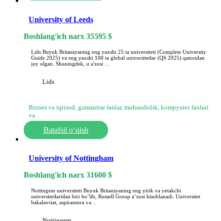
University of Leeds
Boshlang'ich narx
35595
$
Lids Buyuk Britaniyaning eng yaxshi 25 ta universiteti (Complete University
Guide 2025) va eng yaxshi 100 ta global universitetlar (QS 2025) qatoridan
joy olgan. Shuningdek, u a'zosi ...
Lids
Biznes va iqtisod, gumanitar fanlar, muhandislik, kompyuter fanlari
va…
Batafsil o‘qish
University of Nottingham
Boshlang'ich narx
31600
$
Nottingem universiteti Buyuk Britaniyaning eng yirik va yetakchi
universitetlaridan biri boʻlib, Russell Group aʼzosi hisoblanadi. Universitet
bakalavriat, aspirantura va…
Nottingem