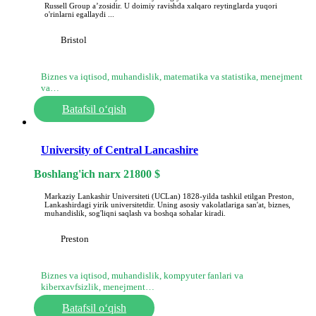
Russell Group aʼzosidir. U doimiy ravishda xalqaro reytinglarda yuqori
o'rinlarni egallaydi ...
Bristol
Biznes va iqtisod, muhandislik, matematika va statistika, menejment
va…
Batafsil o‘qish
University of Central Lancashire
Boshlang'ich narx
21800
$
Markaziy Lankashir Universiteti (UCLan) 1828-yilda tashkil etilgan Preston,
Lankashirdagi yirik universitetdir. Uning asosiy vakolatlariga san'at, biznes,
muhandislik, sog'liqni saqlash va boshqa sohalar kiradi.
Preston
Biznes va iqtisod, muhandislik, kompyuter fanlari va
kiberxavfsizlik, menejment…
Batafsil o‘qish