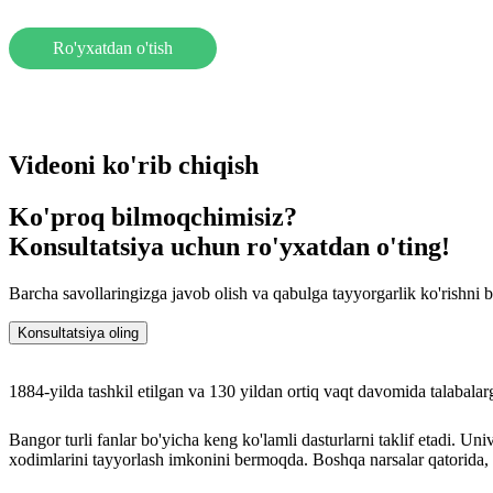
Karyera va bandlik:
Ro'yxatdan o'tish
Universitet o'z talabalariga martaba yo'llarini qurishda, murabbiylar b
Videoni ko'rib chiqish
Ko'proq bilmoqchimisiz?
Konsultatsiya uchun ro'yxatdan o'ting!
Barcha savollaringizga javob olish va qabulga tayyorgarlik ko'rishni 
Konsultatsiya oling
1884-yilda tashkil etilgan va 130 yildan ortiq vaqt davomida talabalar
Bangor turli fanlar bo'yicha keng ko'lamli dasturlarni taklif etadi. U
xodimlarini tayyorlash imkonini bermoqda. Boshqa narsalar qatorida, u