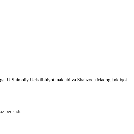
ga ega. U Shimoliy Uels tibbiyot maktabi va Shahzoda Madog tadqiqot
z berishdi.
toriga kiradi.