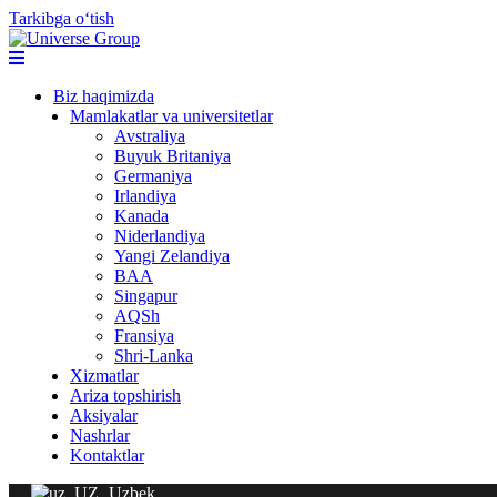
Tarkibga oʻtish
Biz haqimizda
Mamlakatlar va universitetlar
Avstraliya
Buyuk Britaniya
Germaniya
Irlandiya
Kanada
Niderlandiya
Yangi Zelandiya
BAA
Singapur
AQSh
Fransiya
Shri-Lanka
Xizmatlar
Ariza topshirish
Aksiyalar
Nashrlar
Kontaktlar
Uzbek