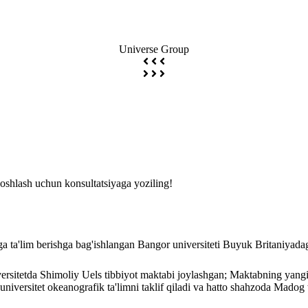
ilan ta'minlashda va ish bilan ta'minlashda faol yordam beradi.
Universe Group
boshlash uchun konsultatsiyaga yoziling!
ga ta'lim berishga bag'ishlangan Bangor universiteti Buyuk Britaniyadag
niversitetda Shimoliy Uels tibbiyot maktabi joylashgan; Maktabning yangi
niversitet okeanografik ta'limni taklif qiladi va hatto shahzoda Madog