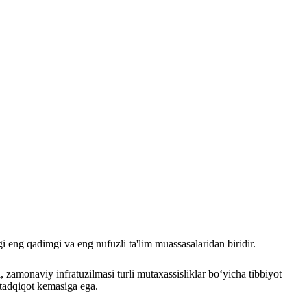
i eng qadimgi va eng nufuzli ta'lim muassasalaridan biridir.
, zamonaviy infratuzilmasi turli mutaxassisliklar bo‘yicha tibbiyot
 tadqiqot kemasiga ega.