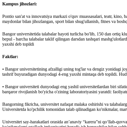
Kampus jihozlari:
Pontio san'at va innovatsiya markazi o'quv muassasalari, teatr, kino, b
maydonlar bilan jihozlangan, sport bilan shug'ullanish, fitnes va boshq
Bangor universitetida talabalar hayoti turlicha bo'lib, 150 dan ortiq kl
bepul - barcha talabalar taklif qilingan darsdan tashqari mashg'ulot
yaxshi deb topildi
Faktlar:
• Bangor universitetining afzalligi uning tog'lar va dengiz yonidagi 
tashrif buyuradigan dunyodagi 4-eng yaxshi mintaqa deb topildi. Hudud
• Bangor universiteti dunyodagi eng yashil universitetlardan biri sifat
barqaror rivojlanish bo'yicha o'zining laboratoriyasini yaratdi: faoliyatn
Bangorning fikricha, universitet nafaqat malaka oshirishi va talabala
Universitetda ko'pchilik tomonidan talab qilinadigan ko'nikmalar, marta
Universitet say-harakatlari orasida an’anaviy “karera”ni qo‘llab-quvvat
ko‘nikmalarni egallash imkoniyatini beradi; ish beruvchilar bilan suh