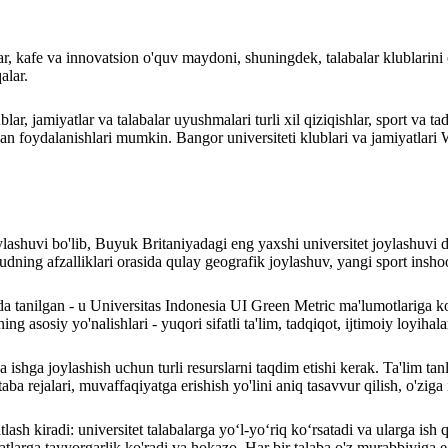
ar, kafe va innovatsion o'quv maydoni, shuningdek, talabalar klublarini 
alar.
ublar, jamiyatlar va talabalar uyushmalari turli xil qiziqishlar, sport v
lardan foydalanishlari mumkin. Bangor universiteti klublari va jamiyat
joylashuvi bo'lib, Buyuk Britaniyadagi eng yaxshi universitet joylashu
ning afzalliklari orasida qulay geografik joylashuv, yangi sport insho
ida tanilgan - u Universitas Indonesia UI Green Metric ma'lumotlariga ko'
ing asosiy yo'nalishlari - yuqori sifatli ta'lim, tadqiqot, ijtimoiy loyihal
rga ishga joylashish uchun turli resurslarni taqdim etishi kerak. Ta'li
ba rejalari, muvaffaqiyatga erishish yo'lini aniq tasavvur qilish, o'ziga
lash kiradi: universitet talabalarga yo‘l-yo‘riq ko‘rsatadi va ularga ish
batlarga tayyorgarlik ko'radi va hokazo. Har bir talaba o'z murabbiyiga