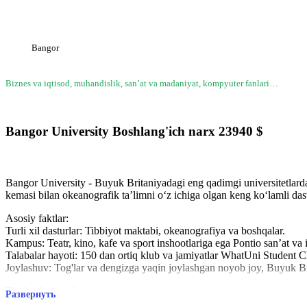
Bangor
Biznes va iqtisod, muhandislik, sanʼat va madaniyat, kompyuter fanlari…
Bangor University
Boshlang'ich narx
23940
$
Bangor University - Buyuk Britaniyadagi eng qadimgi universitetlarda
kemasi bilan okeanografik ta’limni o‘z ichiga olgan keng ko‘lamli dastu
Asosiy faktlar:
Turli xil dasturlar: Tibbiyot maktabi, okeanografiya va boshqalar.
Kampus: Teatr, kino, kafe va sport inshootlariga ega Pontio sanʼat va
Talabalar hayoti: 150 dan ortiq klub va jamiyatlar WhatUni Student
Joylashuv: Tog'lar va dengizga yaqin joylashgan noyob joy, Buyuk Bri
Ekologik yutuqlar:
Развернуть
Bangor dunyodagi eng yashil universitetlardan biri sifatida tanilgan va