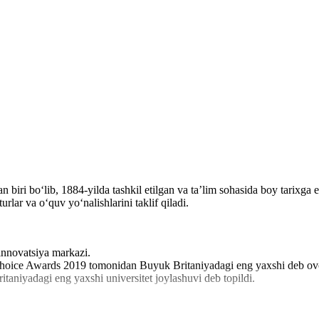
n biri bo‘lib, 1884-yilda tashkil etilgan va ta’lim sohasida boy tarix
rlar va o‘quv yo‘nalishlarini taklif qiladi.
 innovatsiya markazi.
 Choice Awards 2019 tomonidan Buyuk Britaniyadagi eng yaxshi deb ovo
taniyadagi eng yaxshi universitet joylashuvi deb topildi.
 barqarorlik va yashil tashabbuslar bo'yicha eng yaxshi universitetlar qa