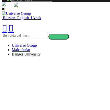
ALOQA
Russian
English
Uzbek
bu
yerda
qidiring
Universe Group
Mahsulotlar
Bangor University
Bangor Universi