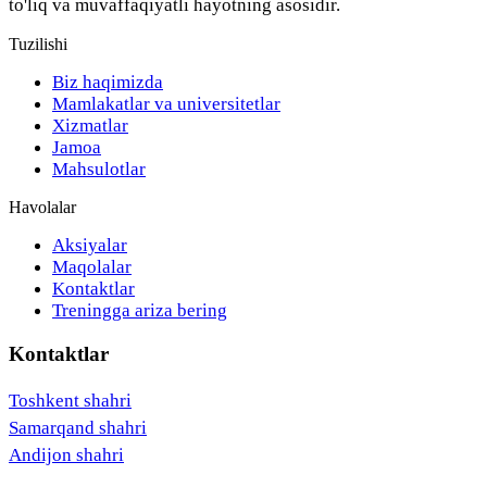
to'liq va muvaffaqiyatli hayotning asosidir.
Tuzilishi
Biz haqimizda
Mamlakatlar va universitetlar
Xizmatlar
Jamoa
Mahsulotlar
Havolalar
Aksiyalar
Maqolalar
Kontaktlar
Treningga ariza bering
Kontaktlar
Toshkent shahri
Samarqand shahri
Andijon shahri