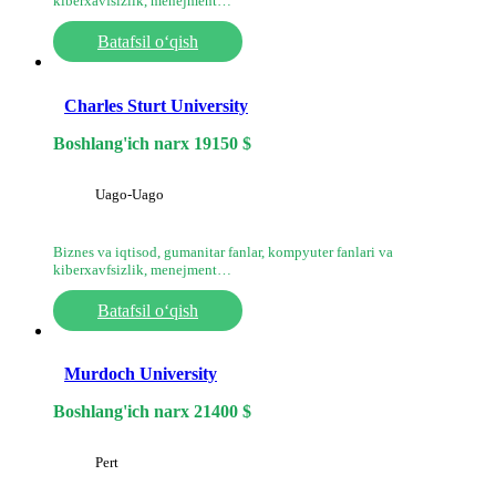
kiberxavfsizlik, menejment…
Batafsil o‘qish
Charles Sturt University
Boshlang'ich narx
19150
$
Uago-Uago
Biznes va iqtisod, gumanitar fanlar, kompyuter fanlari va
kiberxavfsizlik, menejment…
Batafsil o‘qish
Murdoch University
Boshlang'ich narx
21400
$
Pert