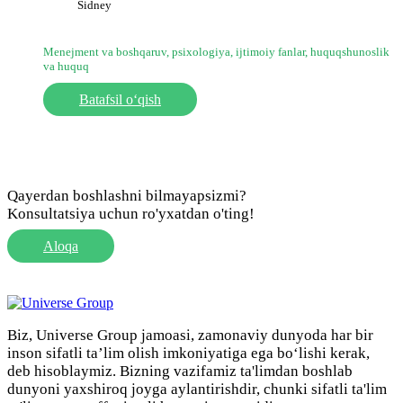
Sidney
Menejment va boshqaruv, psixologiya, ijtimoiy fanlar, huquqshunoslik
va huquq
Batafsil o‘qish
Qayerdan boshlashni bilmayapsizmi?
Konsultatsiya uchun ro'yxatdan o'ting!
Aloqa
Biz, Universe Group jamoasi, zamonaviy dunyoda har bir
inson sifatli ta’lim olish imkoniyatiga ega bo‘lishi kerak,
deb hisoblaymiz. Bizning vazifamiz ta'limdan boshlab
dunyoni yaxshiroq joyga aylantirishdir, chunki sifatli ta'lim