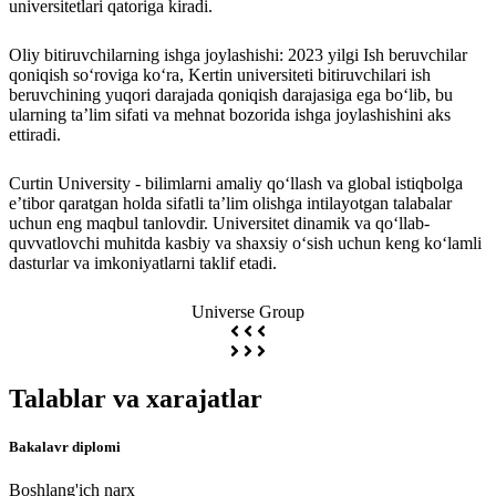
universitetlari qatoriga kiradi.
Oliy bitiruvchilarning ishga joylashishi: 2023 yilgi Ish beruvchilar
qoniqish so‘roviga ko‘ra, Kertin universiteti bitiruvchilari ish
beruvchining yuqori darajada qoniqish darajasiga ega bo‘lib, bu
ularning ta’lim sifati va mehnat bozorida ishga joylashishini aks
ettiradi.
Curtin University - bilimlarni amaliy qo‘llash va global istiqbolga
e’tibor qaratgan holda sifatli ta’lim olishga intilayotgan talabalar
uchun eng maqbul tanlovdir. Universitet dinamik va qo‘llab-
quvvatlovchi muhitda kasbiy va shaxsiy o‘sish uchun keng ko‘lamli
dasturlar va imkoniyatlarni taklif etadi.
Universe Group
Talablar va xarajatlar
Bakalavr diplomi
Boshlang'ich narx