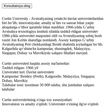
Konsultatsiya oling
Curtin University - Avstraliyaning yetakchi davlat universitetlaridan
biri bo‘lib, innovatsiyalar, amaliy ta’lim va sanoat bilan yaqin
aloqalarga e’tibor qaratishi bilan mashhur. 1966-yilda G‘arbiy
Avstraliya texnologiya instituti sifatida tashkil etilgan universitet
1986-yilda universitet maqomini oldi va Avstraliyaning sobiq bosh
vaziri Jon Kertin sharafiga nomlandi. Asosiy kampus G‘arbiy
Avstraliyaning Pert chekkasidagi Bentli shahrida joylashgan bo‘lib,
Kalgurlida qo‘shimcha kampuslar, shuningdek, Malayziya,
Singapur, Dubay va Mavrikiyda xalqaro filiallari mavjud.
Curtin universiteti haqida asosiy ma'lumotlar:
Tashkil etilgan: 1966 yil
Universitet turi: Davlat universiteti
Kampuslar: Bentley (Perth), Kalgoorlie, Malayziya, Singapur,
Dubay, Mavrikiy
Talabalar soni: taxminan 50 000 talaba, shu jumladan xalqaro
talabalar
Curtin universitetining o'ziga xos xususiyatlari:
Innovatsion va amaliy o'qitish: Universitet o'zining ilg'or o'qitish