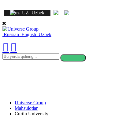
Uzbek
Russian
English
Uzbek
bu
yerda
qidiring
Universe Group
Mahsulotlar
Curtin University
Curtin University