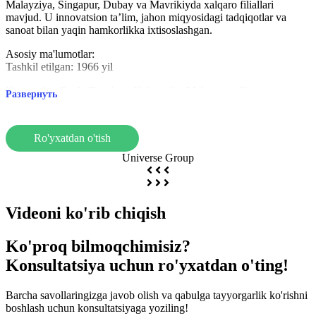
Malayziya, Singapur, Dubay va Mavrikiyda xalqaro filiallari
mavjud. U innovatsion ta’lim, jahon miqyosidagi tadqiqotlar va
sanoat bilan yaqin hamkorlikka ixtisoslashgan.
Asosiy ma'lumotlar:
Tashkil etilgan: 1966 yil
Kampuslar: Perth (Bentley), Kalgoorlie, Malayziya, Singapur,
Развернуть
Dubay, Mavrikiy
Talabalar soni: taxminan 50 000 talaba
Ro'yxatdan o'tish
Xususiyatlari:
Amaliy ta'lim va sanoat hamkorliklari
Universe Group
Xalqaro kampuslar orqali global istiqbol
Konchilik, energetika, tibbiyot va texnologiya bo'yicha kuchli
tadqiqot dasturlari
Videoni ko'rib chiqish
Talabalarni qo'llab-quvvatlash:
Turli talabalar klublari va professional jamiyatlar
Muvaffaqiyatli ishga joylashish uchun akademik va martaba
Ko'proq bilmoqchimisiz?
yordami
Konsultatsiya uchun ro'yxatdan o'ting!
Curtin University - innovatsion ta’lim, xalqaro tajriba va keng
karyera imkoniyatlarini izlayotgan talabalar uchun juda mos keladi.
Barcha savollaringizga javob olish va qabulga tayyorgarlik ko'rishni
boshlash uchun konsultatsiyaga yoziling!