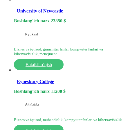
University of Newcastle
Boshlang'ich narx
23350
$
Nyukasl
Biznes va iqtisod, gumanitar fanlar, kompyuter fanlari va
kiberxavfsizlik, menejment…
Batafsil o‘qish
Eynesbury College
Boshlang'ich narx
11200
$
Adelaida
Biznes va iqtisod, muhandislik, kompyuter fanlari va kiberxavfsizlik