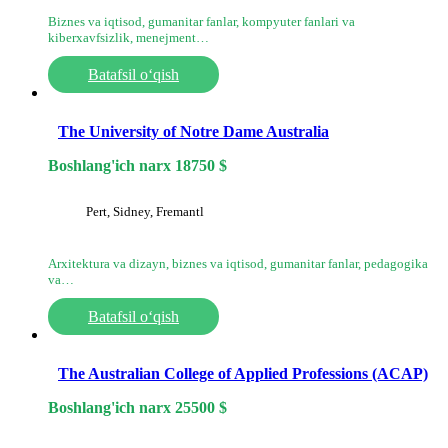
Biznes va iqtisod, gumanitar fanlar, kompyuter fanlari va
kiberxavfsizlik, menejment…
Batafsil o‘qish
The University of Notre Dame Australia
Boshlang'ich narx
18750
$
Pert, Sidney, Fremantl
Arxitektura va dizayn, biznes va iqtisod, gumanitar fanlar, pedagogika
va…
Batafsil o‘qish
The Australian College of Applied Professions (ACAP)
Boshlang'ich narx
25500
$