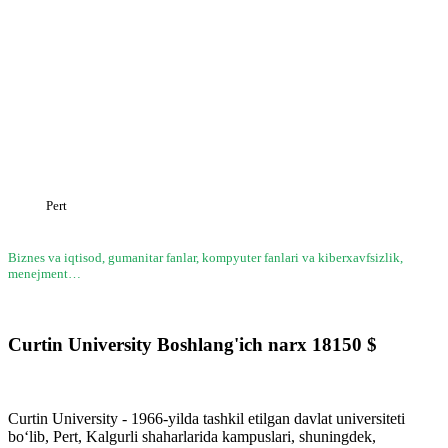
Pert
Biznes va iqtisod, gumanitar fanlar, kompyuter fanlari va kiberxavfsizlik,
menejment…
Curtin University
Boshlang'ich narx
18150
$
Curtin University - 1966-yilda tashkil etilgan davlat universiteti
bo‘lib, Pert, Kalgurli shaharlarida kampuslari, shuningdek,