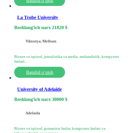
Batafsil o‘qish
La Trobe University
Boshlang'ich narx
21820
$
Viktoriya, Melburn
Biznes va iqtisod, jurnalistika va media, muhandislik, kompyuter
fanlari…
Batafsil o‘qish
University of Adelaide
Boshlang'ich narx
30000
$
Adelaida
Biznes va iqtisod, gumanitar fanlar, kompyuter fanlari va