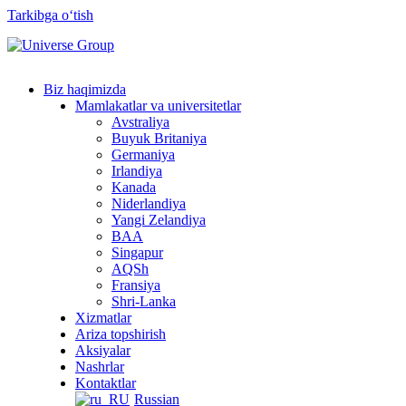
Tarkibga oʻtish
Biz haqimizda
Mamlakatlar va universitetlar
Avstraliya
Buyuk Britaniya
Germaniya
Irlandiya
Kanada
Niderlandiya
Yangi Zelandiya
BAA
Singapur
AQSh
Fransiya
Shri-Lanka
Xizmatlar
Ariza topshirish
Aksiyalar
Nashrlar
Kontaktlar
Russian