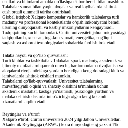
usullari va bilimlarni amalda qo'llashga e'tibor berish bilan mashhur.
Talabalar sanoat bilan yaqin aloqalar va real loyihalarda ishtirok
etish orqali qimmatli tajriba orttirishadi.
Global istiqbol: Xalqaro kampuslar va hamkorlik talabalarga turli
madaniy va professional kontekstlarda o‘qish imkoniyatini beradi,
ularning dunyoqarashi va kasbiy imkoniyatlarini kengaytiradi.
Tadqiqotning kuchli tomonlari: Curtin universiteti jahon miqyosidagi
tadqiqotlarda, xususan, tog'-kon sanoati, energetika, sog'liqni
saqlash va axborot texnologiyalari sohalarida faol ishtirok etadi.
Talaba hayoti va qo‘llab-quvvatlash:
Turli klublar va tashkilotlar: Talabalar sport, madaniy, akademik va
ijtimoiy manfaatlarni qamrab oluvchi, har tomonlama rivojlanish va
aloqalarni rivojlantirishga yordam beradigan keng doiradagi klub va
jamiyatlarda ishtirok etishlari mumkin.
Talabalarni qo'llab-quvvatlash: Universitet talabalarning
muvaffaqiyatli o'qishi va shaxsiy o'sishini ta'minlash uchun
akademik maslahat, kasbga yo'naltirish, psixologik yordam va
malaka oshirish dasturlarini o'z ichiga olgan keng ko'lamli
xizmatlarni taqdim etadi.
Reytinglar va e’tirof:
Xalqaro e'tirof: Curtin universiteti 2024 yilgi Jahon Universitetlari
Akademik Reytingiga (ARWU) ko'ra dunyodagi eng yaxshi 1%