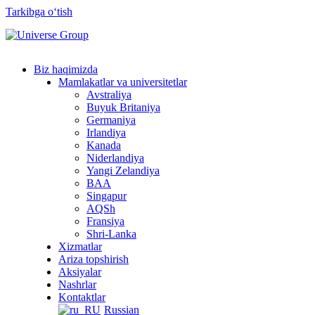
Tarkibga oʻtish
Biz haqimizda
Mamlakatlar va universitetlar
Avstraliya
Buyuk Britaniya
Germaniya
Irlandiya
Kanada
Niderlandiya
Yangi Zelandiya
BAA
Singapur
AQSh
Fransiya
Shri-Lanka
Xizmatlar
Ariza topshirish
Aksiyalar
Nashrlar
Kontaktlar
Russian