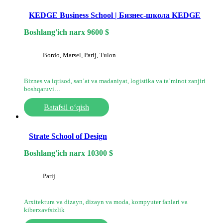
KEDGE Business School | Бизнес-школа KEDGE
Boshlang'ich narx
9600
$
Bordo, Marsel, Parij, Tulon
Biznes va iqtisod, sanʼat va madaniyat, logistika va taʼminot zanjiri
boshqaruvi…
Batafsil o‘qish
Strate School of Design
Boshlang'ich narx
10300
$
Parij
Arxitektura va dizayn, dizayn va moda, kompyuter fanlari va
kiberxavfsizlik