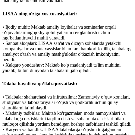
madaniy kelib chiqishi vakillari.
LISAA ning o'ziga xos xususiyatlari:
• Ijodiy muhit: Maktab amaliy loyihalar va seminarlar orqali
o‘quvchilarning ijodiy qobiliyatlarini rivojlantirish uchun
rag‘batlantiruvchi muhit yaratadi.
• Sanoat aloqalari: LISAA san'at va dizayn sohalarida yetakchi
kompaniyalar va mutaxassislar bilan faol hamkorlik qilib, talabalarga
amaliyot o'tash va amaliy mashg'ulotlar o'tkazish imkoniyatini
beradi.
• Xalqaro yondashuv: Maktab ko'p madaniyatli ta'lim muhitini
yaratib, butun dunyodan talabalarni jalb qiladi.
Talaba hayoti va qo‘llab-quvvatlash:
• Talabalar shaharchasi va infratuzilma: Zamonaviy o‘quv xonalari,
studiyalar va laboratoriyalar o‘qish va ijodkorlik uchun qulay
sharoitlarni ta’minlaydi.
• Madaniy tadbirlar: Maktab ko'rgazmalar, moda namoyishlari va
talabalarga o'z ishlarini taqdim etish va soha mutaxassislari bilan
muloqot qilishda yordam beradigan boshqa tadbirlarni tashkil qiladi.
• Karyera va bandlik: LISAA talabalarga o‘qishni tugatgandan
so‘ng amaliyot va ishga joylashishda yordam berish uchun martaba