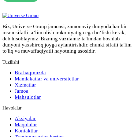
Biz, Universe Group jamoasi, zamonaviy dunyoda har bir
inson sifatli ta’lim olish imkoniyatiga ega bo‘lishi kerak,
deb hisoblaymiz. Bizning vazifamiz ta'limdan boshlab
dunyoni yaxshiroq joyga aylantirishdir, chunki sifatli ta'lim
to'liq va muvaffaqiyatli hayotning asosidir.
Tuzilishi
Biz haqimizda
Mamlakatlar va universitetlar
Xizmatlar
Jamoa
Mahsulotlar
Havolalar
Aksiyalar
Maqolalar
Kontaktlar
Treningga ariza bering