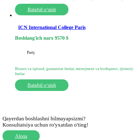
Batafsil o‘qish
ICN International College Paris
Boshlang'ich narx
9570
$
Parij
Biznes va iqtisod, gumanitar fanlar, menejment va boshqaruv, ijtimoiy
fanlar
Batafsil o‘qish
Qayerdan boshlashni bilmayapsizmi?
Konsultatsiya uchun ro'yxatdan o'ting!
Aloqa