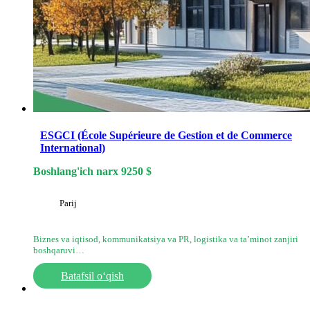
ESGCI (École Supérieure de Gestion et de Commerce
International)
Boshlang'ich narx
9250
$
Parij
Biznes va iqtisod, kommunikatsiya va PR, logistika va ta’minot zanjiri
boshqaruvi…
Batafsil o‘qish