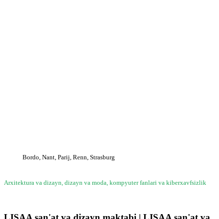
LISAA san'at va dizayn maktabi
| LISAA san'at va dizayn
maktabi
Bordo, Nant, Parij, Renn, Strasburg
Arxitektura va dizayn, dizayn va moda, kompyuter fanlari va kiberxavfsizlik
LISAA san'at va dizayn maktabi | LISAA san'at va