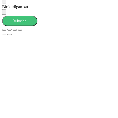
Biriktirilgan xat
Yuborish