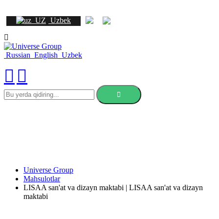
Uzbek
Russian
English
Uzbek
bu
yerda
qidiring
Universe Group
Mahsulotlar
LISAA san'at va dizayn maktabi | LISAA san'at va dizayn
maktabi