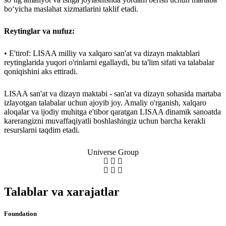
bo‘yicha maslahat xizmatlarini taklif etadi.
Reytinglar va nufuz:
• E'tirof: LISAA milliy va xalqaro san'at va dizayn maktablari
reytinglarida yuqori o'rinlarni egallaydi, bu ta'lim sifati va talabalar
qoniqishini aks ettiradi.
LISAA san'at va dizayn maktabi - san'at va dizayn sohasida martaba
izlayotgan talabalar uchun ajoyib joy. Amaliy o'rganish, xalqaro
aloqalar va ijodiy muhitga e'tibor qaratgan LISAA dinamik sanoatda
karerangizni muvaffaqiyatli boshlashingiz uchun barcha kerakli
resurslarni taqdim etadi.
Universe Group
Talablar va xarajatlar
Foundation