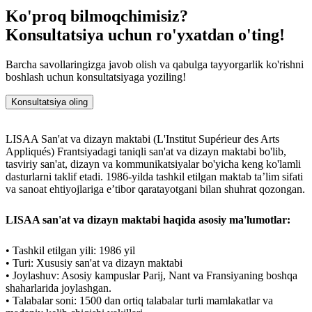
Ko'proq bilmoqchimisiz?
Konsultatsiya uchun ro'yxatdan o'ting!
Barcha savollaringizga javob olish va qabulga tayyorgarlik ko'rishni
boshlash uchun konsultatsiyaga yoziling!
Konsultatsiya oling
LISAA San'at va dizayn maktabi (L'Institut Supérieur des Arts
Appliqués) Frantsiyadagi taniqli san'at va dizayn maktabi bo'lib,
tasviriy san'at, dizayn va kommunikatsiyalar bo'yicha keng ko'lamli
dasturlarni taklif etadi. 1986-yilda tashkil etilgan maktab ta’lim sifati
va sanoat ehtiyojlariga e’tibor qaratayotgani bilan shuhrat qozongan.
LISAA san'at va dizayn maktabi haqida asosiy ma'lumotlar:
• Tashkil etilgan yili: 1986 yil
• Turi: Xususiy san'at va dizayn maktabi
• Joylashuv: Asosiy kampuslar Parij, Nant va Fransiyaning boshqa
shaharlarida joylashgan.
• Talabalar soni: 1500 dan ortiq talabalar turli mamlakatlar va