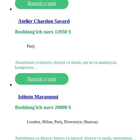
Batafsil o‘qish
Atelier Chardon Savard
Boshlang'ich narx
12050
$
Parij
Arxitektura va dizayn, dizayn va moda, sanʼat va madaniyat,
kompyuter…
Batafsil o‘qish
Istituto Marangoni
Boshlang'ich narx
20800
$
London, Milan, Parij, Florensiya, Shanxay
Arxitektura va dizayn, biznes va iqtisod, dizayn va moda, menejment…