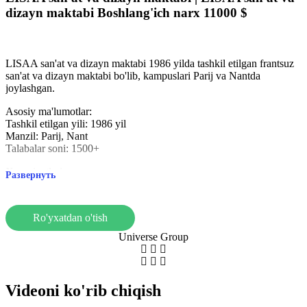
dizayn maktabi
Boshlang'ich narx
11000
$
LISAA san'at va dizayn maktabi 1986 yilda tashkil etilgan frantsuz
san'at va dizayn maktabi bo'lib, kampuslari Parij va Nantda
joylashgan.
Asosiy ma'lumotlar:
Tashkil etilgan yili: 1986 yil
Manzil: Parij, Nant
Talabalar soni: 1500+
Xususiyatlari:
Развернуть
Ijodiy muhit
Sanoat aloqalari va amaliyot
Xalqaro yondashuv
Ro'yxatdan o'tish
Talabalik hayoti:
Universe Group
Zamonaviy studiyalar va martaba qo'llab-quvvatlash
LISAA amaliy mashg'ulotlar va martaba imkoniyatlari bilan san'at
va dizayn sohasida etakchi hisoblanadi.
Videoni ko'rib chiqish