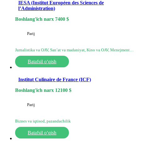
IESA (Institut Européen des Sciences de
l’Administration)
Boshlang'ich narx
7400
$
Parij
Jurnalistika va OAV, San’at va madaniyat, Kino va OAV, Menejment…
Batafsil o‘qish
Institut Culinaire de France (ICF)
Boshlang'ich narx
12100
$
Parij
Biznes va iqtisod, pazandachilik
Batafsil o‘qish