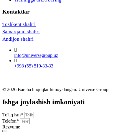
Kontaktlar
Toshkent shahri
Samarqand shahri
Andijon shahri
info@universegroup.uz
+998 (55) 519-33-33
© 2026 Barcha huquqlar himoyalangan. Universe Group
Ishga joylashish imkoniyati
To'liq ism*
Telefon*
Rezyume