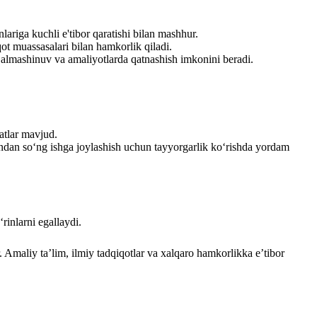
ariga kuchli e'tibor qaratishi bilan mashhur.
qot muassasalari bilan hamkorlik qiladi.
o almashinuv va amaliyotlarda qatnashish imkonini beradi.
yatlar mavjud.
gandan so‘ng ishga joylashish uchun tayyorgarlik ko‘rishda yordam
rinlarni egallaydi.
. Amaliy ta’lim, ilmiy tadqiqotlar va xalqaro hamkorlikka e’tibor