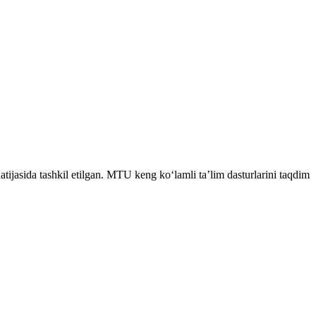
abalar uchun ajoyib tanlovdir.
atijasida tashkil etilgan. MTU keng ko‘lamli ta’lim dasturlarini taqdim