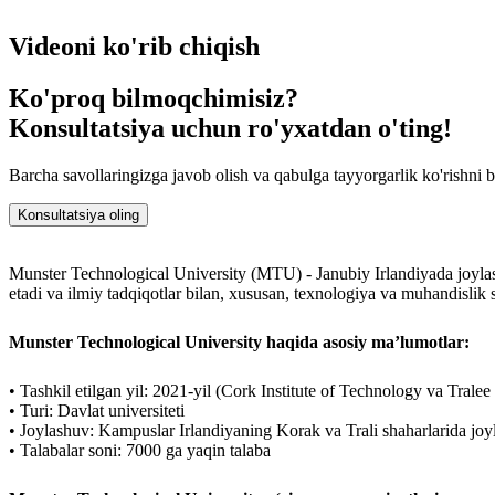
Ishga qabul qilishni qo'llab-quvvatlash: ish topishda maslahat va yor
MTU amaliy ta'lim va xalqaro hamkorlikka e'tibor qaratgan holda texno
Videoni ko'rib chiqish
Ko'proq bilmoqchimisiz?
Konsultatsiya uchun ro'yxatdan o'ting!
Barcha savollaringizga javob olish va qabulga tayyorgarlik ko'rishni 
Konsultatsiya oling
Munster Technological University (MTU) - Janubiy Irlandiyada joylashga
etadi va ilmiy tadqiqotlar bilan, xususan, texnologiya va muhandislik 
Munster Technological University haqida asosiy ma’lumotlar:
• Tashkil etilgan yil: 2021-yil (Cork Institute of Technology va Tralee 
• Turi: Davlat universiteti
• Joylashuv: Kampuslar Irlandiyaning Korak va Trali shaharlarida jo
• Talabalar soni: 7000 ga yaqin talaba