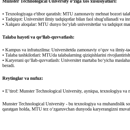
Munster Technological University o‘ziga xos xususiyatlari:
• Texnologiyaga e'tibor qaratish: MTU zamonaviy mehnat bozori talablar
• Tadqiqot: Universitet ilmiy tadqiqotlar bilan faol shug'ullanadi va 
• Xalqaro aloqalar: MTU dunyo boʻylab universitetlar va tadqiqot mar
Talaba hayoti va qo‘llab-quvvatlash:
• Kampus va infratuzilma: Universitetda zamonaviy o‘quv va ilmiy-tadq
• Talaba tashkilotlari: MTUda talabalarning qiziqishlarini rivojlantiri
• Karyerani qo‘llab-quvvatlash: Universitet martaba bo‘yicha maslahat
beradi.
Reytinglar va nufuz:
• E’tirof: Munster Technological University, ayniqsa, texnologiya va m
Munster Technological University - bu texnologiya va muhandislik sohas
qaratgan holda, MTU tez o‘zgaruvchan dunyoda karyerangizni muvaffaq