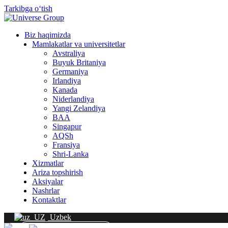
Tarkibga oʻtish
Biz haqimizda
Mamlakatlar va universitetlar
Avstraliya
Buyuk Britaniya
Germaniya
Irlandiya
Kanada
Niderlandiya
Yangi Zelandiya
BAA
Singapur
AQSh
Fransiya
Shri-Lanka
Xizmatlar
Ariza topshirish
Aksiyalar
Nashrlar
Kontaktlar
Uzbek