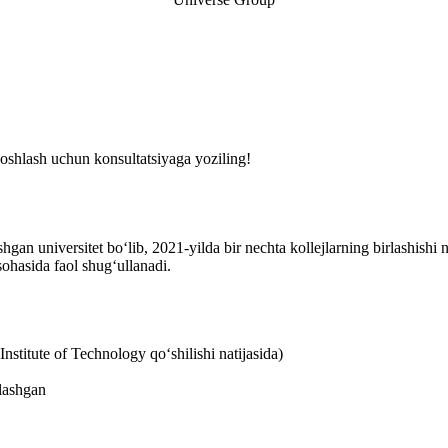
dam.
logiya va muhandislik bo'yicha ilmiy darajaga ega bo'lishni istagan tal
boshlash uchun konsultatsiyaga yoziling!
n universitet bo‘lib, 2021-yilda bir nechta kollejlarning birlashishi n
sohasida faol shug‘ullanadi.
Institute of Technology qo‘shilishi natijasida)
ylashgan