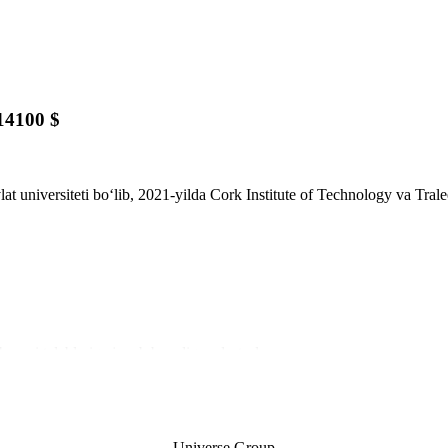
14100
$
universiteti bo‘lib, 2021-yilda Cork Institute of Technology va Tralee I
zori talablariga javob beradigan dasturlar.
 tadqiqot markazlari bilan hamkorlik.
ar va sport inshootlari.
Universe Group