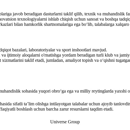
iga javob beradigan dasturlarni taklif qilib, texnik va muhandislik fanl
innovatsion texnologiyalarni ishlab chiqish uchun sanoat va boshqa tadqi
kazlari bilan hamkorlik shartnomalariga ega boʻlib, talabalarga xalqar
iqot bazalari, laboratoriyalar va sport inshootlari mavjud.
sh va ijtimoiy aloqalarni o'rnatishga yordam beradigan turli klub va jami
 xizmatlarini taklif etadi, jumladan, amaliyot topish va o‘qishni tugat
uhandislik sohasida yuqori obro‘ga ega va milliy reytinglarda yaxshi o‘
ida sifatli ta’lim olishga intilayotgan talabalar uchun ajoyib tanlovdir
iyatli boshlash uchun barcha zarur resurslarni taqdim etadi.
Universe Group