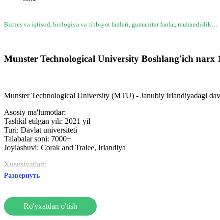
Biznes va iqtisod, biologiya va tibbiyot fanlari, gumanitar fanlar, muhandislik…
Munster Technological University
Boshlang'ich narx
Munster Technological University (MTU) - Janubiy Irlandiyadagi davlat 
Asosiy ma'lumotlar:
Tashkil etilgan yili: 2021 yil
Turi: Davlat universiteti
Talabalar soni: 7000+
Joylashuvi: Corak and Tralee, Irlandiya
Xususiyatlari:
Texnologiya markazi: texnologiya va muhandislik sohasidagi mehnat bo
Развернуть
Tadqiqot: Innovatsion texnologiyalarni ishlab chiqish uchun sanoat va
Xalqaro aloqalar: almashinuv va stajirovka dasturlari.
Ro'yxatdan o'tish
Talabalik hayoti:
Infratuzilma: Zamonaviy o'quv va ilmiy-tadqiqot binolari, laboratoriyal