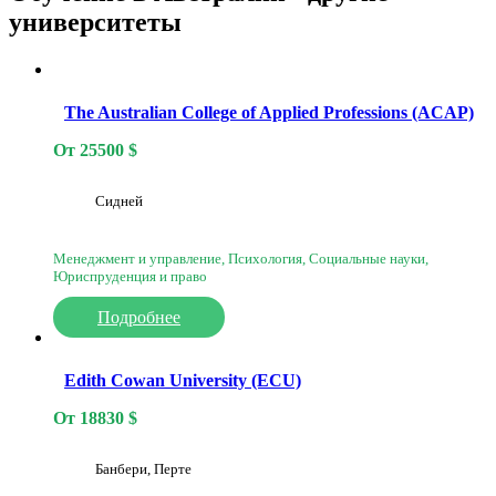
университеты
The Australian College of Applied Professions (ACAP)
От
25500
$
Сидней
Менеджмент и управление, Психология, Социальные науки,
Юриспруденция и право
Подробнее
Edith Cowan University (ECU)
От
18830
$
Банбери, Перте