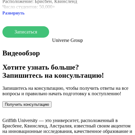
Расположение: Брисбен, Квинсленд
Число студентов: 50,000+
Развернуть
Особенности:
Лидер в исследованиях и применении новых технологий.
Программы в экологии, здравоохранении и искусстве.
Записаться
Студенческая жизнь:
Universe Group
Современные кампусы и поддержка студентов.
Видеообзор
Репутация:
Высокие рейтинги и трудоустройство выпускников.
Хотите узнать больше?
Запишитесь на консультацию!
Запишитесь на консультацию, чтобы получить ответы на все
вопросы и правильно начать подготовку к поступлению!
Получить консультацию
Griffith University — это университет, расположенный в
Брисбене, Квинсленд, Австралия, известный своим акцентом
на инновационные исследования, качественное образование и