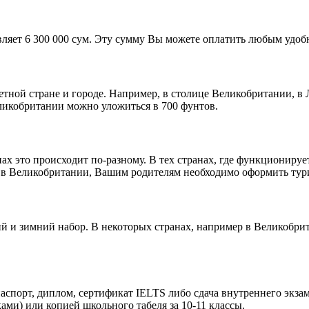
вляет 6 300 000 сум. Эту сумму Вы можете оплатить любым удоб
етной стране и городе. Например, в столице Великобритании, в 
Великобритании можно уложиться в 700 фунтов.
нах это происходит по-разному. В тех странах, где функциониру
р, в Великобритании, Вашим родителям необходимо оформить тур
 и зимний набор. В некоторых странах, например в Великобритани
спорт, диплом, сертификат IELTS либо сдача внутреннего экзам
ми) или копией школьного табеля за 10-11 классы.