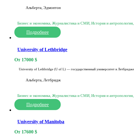
Альберта, Эдмонтон
Бизнес и экономика, Журналистика и СМИ, История и антропология,
Подробнее
University of Lethbridge
От
17000
$
University of Lethbridge (U of L) — государственный университет в Летбридже
Альберта, Летбридж
Бизнес и экономика, Журналистика и СМИ, История и антропология,
Подробнее
University of Manitoba
От
17600
$