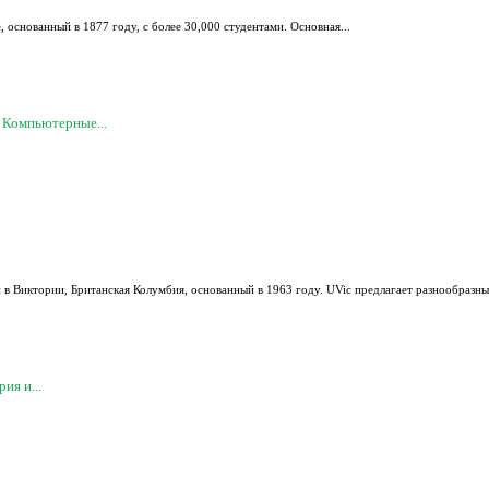
, основанный в 1877 году, с более 30,000 студентами. Основная...
 Компьютерные...
ый в Виктории, Британская Колумбия, основанный в 1963 году. UVic предлагает разнообразн
ия и...