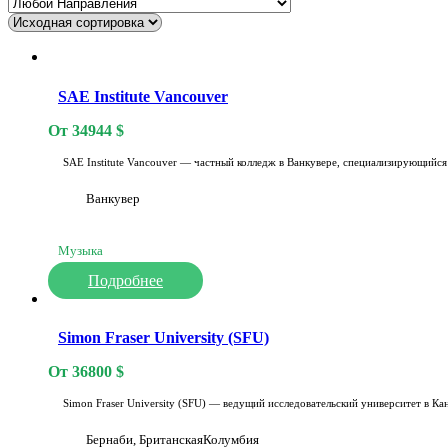
SAE Institute Vancouver
От
34944
$
SAE Institute Vancouver — частный колледж в Ванкувере, специализирующийся
Ванкувер
Музыка
Подробнее
Simon Fraser University (SFU)
От
36800
$
Simon Fraser University (SFU) — ведущий исследовательский университет в Ка
Бернаби, БританскаяКолумбия