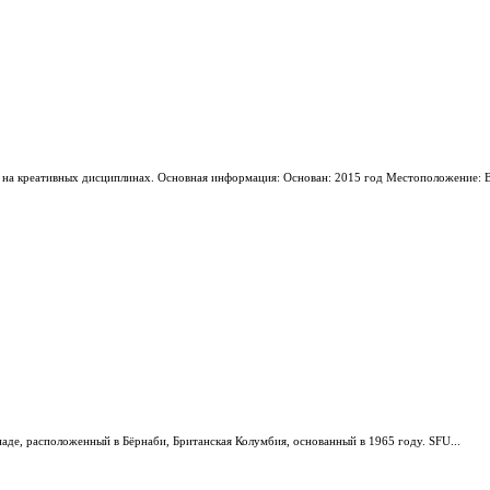
 на креативных дисциплинах. Основная информация: Основан: 2015 год Местоположение: Ва
наде, расположенный в Бёрнаби, Британская Колумбия, основанный в 1965 году. SFU...