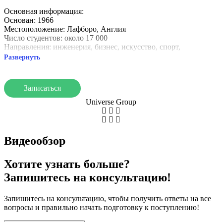
Основная информация:
Основан: 1966
Местоположение: Лафборо, Англия
Число студентов: около 17 000
Направления: инженерия, бизнес, искусство, спорт,
социальные науки
Развернуть
Особенности:
Спортивная репутация: Отличные спортивные объекты.
Записаться
Исследования и инновации: Лидер в инженерии и
социальных науках.
Universe Group
Практическое обучение: Стажировки и реальный опыт.
Студенческая жизнь:
Students’ Union: Множество мероприятий и клубов.
Видеообзор
Жилищные условия: Комфортные студенческие резиденции.
Loughborough University предлагает качественное образование
Хотите узнать больше?
и отличные возможности для развития карьеры и спорта.
Запишитесь на консультацию!
Запишитесь на консультацию, чтобы получить ответы на все
вопросы и правильно начать подготовку к поступлению!