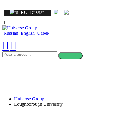
Russian
Russian
English
Uzbek
искать
здесь
Universe Group
Loughborough University
Loughborough University