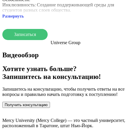
Инклюзивность: Создание поддерживающей среды для
студентов разных слоев общества.
Общественное вовлечение: Возможности для волонтерства и
Развернуть
практического опыта.
Качество образования: Высокие стандарты преподавания и
практическое применение знаний.
Записаться
Студенческая жизнь:
Universe Group
Клубы и организации: Более 100 клубов и активностей.
Спорт: Участие в соревнованиях NCAA Division II.
Видеообзор
Культура: Множество культурных мероприятий и выставок.
Рейтинги:
Хотите узнать больше?
Аккредитация: Подтверждение высокого уровня обучения.
Запишитесь на консультацию!
Высокие позиции в рейтингах: Особенно в области бизнеса и
образования.
Mercy University — это университет с качественным
Запишитесь на консультацию, чтобы получить ответы на все
образованием и сильной общественной направленностью.
вопросы и правильно начать подготовку к поступлению!
Получить консультацию
Mercy University (Mercy College) — это частный университет,
расположенный в Таратоне, штат Нью-Йорк.