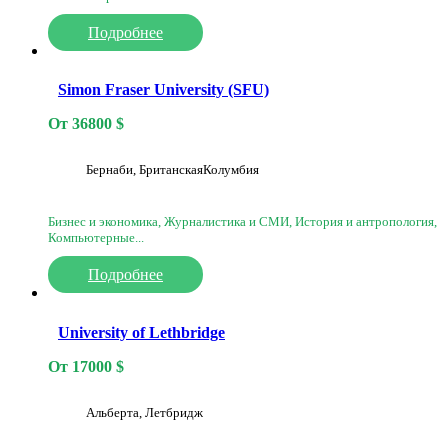
Подробнее
Simon Fraser University (SFU)
От
36800
$
Бернаби, БританскаяКолумбия
Бизнес и экономика, Журналистика и СМИ, История и антропология,
Компьютерные...
Подробнее
University of Lethbridge
От
17000
$
Альберта, Летбридж