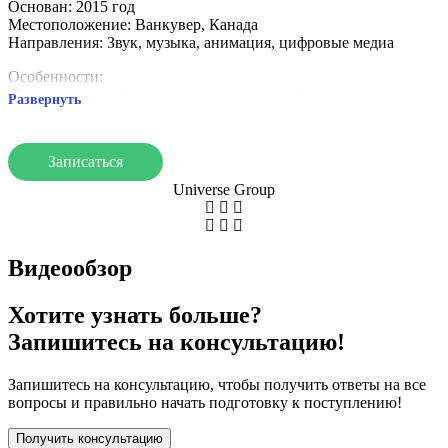
Основан: 2015 год
Местоположение: Ванкувер, Канада
Направления: Звук, музыка, анимация, цифровые медиа
Особенности:
Практическое обучение с современным оборудованием
Развернуть
Сотрудничество с индустрией для стажировок и проектов
SAE Institute — идеален для студентов, стремящихся развивать
практические навыки в медиапроизводстве и креативных
Записаться
технологиях.
Universe Group
Видеообзор
Хотите узнать больше?
Запишитесь на консультацию!
Запишитесь на консультацию, чтобы получить ответы на все
вопросы и правильно начать подготовку к поступлению!
Получить консультацию