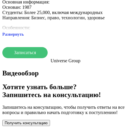
Основная информация:
Основан: 1987
Студенты: Более 25,000, включая международных
Направления: Бизнес, право, технологии, здоровье
Особенности:
Международная среда
Развернуть
Сильные связи с индустрией
Практическое обучение
Записаться
THUAS предлагает современные программы и возможности
для стажировок, что делает его привлекательным для
Universe Group
студентов со всего мира.
Видеообзор
Хотите узнать больше?
Запишитесь на консультацию!
Запишитесь на консультацию, чтобы получить ответы на все
вопросы и правильно начать подготовку к поступлению!
Получить консультацию