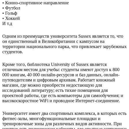
• Конно-спортивное направление
• Футбол
• Гольф
• Хоккей
И т.д
Одним из преимуществ университета Sussex является то, что
он единственный в Великобритании с кампусом на
территории национального парка, что привлекает зарубежных
студентов.
Кроме того, библиотека University of Sussex является
отличным местом для учебы: студенты имеют доступ к 800
000 книгам, 40 000 онлайн-ресурсов и баз данных, онлайн-
путеводителям и цифровым архивам. Работает книжный
магазин, где можно приобрести недостающую для
исследований литературу; есть тихие помещения для
проектной работы, где есть компьютеры для самообучения; и
высокоскоростное WiFi и проводное Интернет-соединение.
Университет имеет два спортивных комплекса, в которых есть
фитнес-залы, многофункциональные площадки и
тренировочные зоны для различных видов активности. При
центрах есть медицинские кабинеты, где опытные сотрудники