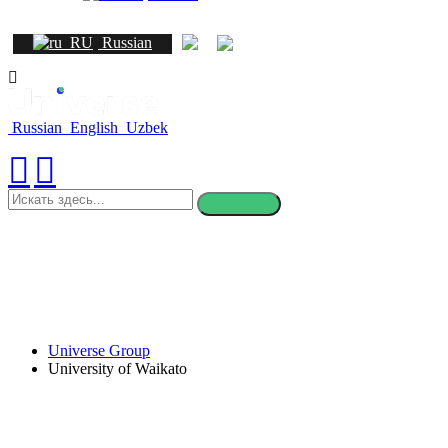
Russian
Russian
English
Uzbek
искать
здесь
Universe Group
University of Waikato
University of Waikato