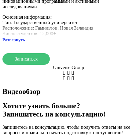
инновационными программами и активными
исследованиями.
Основная информация:
Тип: Государственный университет
Расположение: Гамильтон, Новая Зеландия
Число студентов: 12,000+
Развернуть
Особенности:
Фокус на исследованиях в бизнесе, праве, технологиях.
Современный кампус и широкие возможности для студентов.
Записаться
Репутация: Высокие позиции в мировых рейтингах.
Universe Group
University of Waikato предлагает качественное образование и
широкую поддержку студентов.
Видеообзор
Хотите узнать больше?
Запишитесь на консультацию!
Запишитесь на консультацию, чтобы получить ответы на все
вопросы и правильно начать подготовку к поступлению!