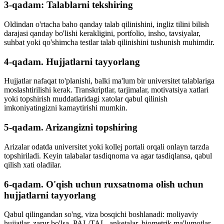
3-qadam: Talablarni tekshiring
Oldindan o'rtacha baho qanday talab qilinishini, ingliz tilini bilish
darajasi qanday bo'lishi kerakligini, portfolio, insho, tavsiyalar,
suhbat yoki qo'shimcha testlar talab qilinishini tushunish muhimdir.
4-qadam. Hujjatlarni tayyorlang
Hujjatlar nafaqat to'planishi, balki ma'lum bir universitet talablariga
moslashtirilishi kerak. Transkriptlar, tarjimalar, motivatsiya xatlari
yoki topshirish muddatlaridagi xatolar qabul qilinish
imkoniyatingizni kamaytirishi mumkin.
5-qadam. Arizangizni topshiring
Arizalar odatda universitet yoki kollej portali orqali onlayn tarzda
topshiriladi. Keyin talabalar tasdiqnoma va agar tasdiqlansa, qabul
qilish xati oladilar.
6-qadam. O'qish uchun ruxsatnoma olish uchun
hujjatlarni tayyorlang
Qabul qilingandan so'ng, viza bosqichi boshlanadi: moliyaviy
hujjatlar, zarur bo'lsa, PAL/TAL, anketalar, biometrik ma'lumotlar,