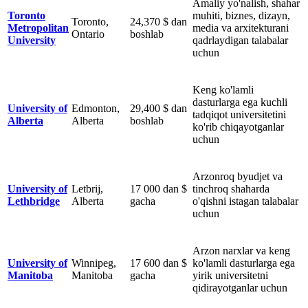
Amaliy yo'nalish, shahar
Toronto
muhiti, biznes, dizayn,
Toronto,
24,370 $ dan
Metropolitan
media va arxitekturani
Ontario
boshlab
University
qadrlaydigan talabalar
uchun
Keng ko'lamli
dasturlarga ega kuchli
University of
Edmonton,
29,400 $ dan
tadqiqot universitetini
Alberta
Alberta
boshlab
ko'rib chiqayotganlar
uchun
Arzonroq byudjet va
University of
Letbrij,
17 000 dan $
tinchroq shaharda
Lethbridge
Alberta
gacha
o'qishni istagan talabalar
uchun
Arzon narxlar va keng
University of
Winnipeg,
17 600 dan $
ko'lamli dasturlarga ega
Manitoba
Manitoba
gacha
yirik universitetni
qidirayotganlar uchun