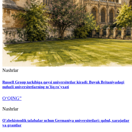
Nashrlar
Russell Group tarkibiga qaysi universitetlar kiradi: Buyuk Britaniyadagi
nufuzli universitetlarning to'liq ro'yxati
O‘QING”
Nashrlar
O'zbekistonlik talabalar uchun Germaniya universitetlari: qabul, xarajatlar
va grantlar