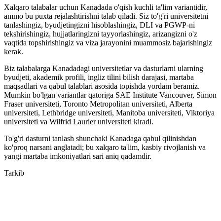
Xalqaro talabalar uchun Kanadada o'qish kuchli ta'lim variantidir,
ammo bu puxta rejalashtirishni talab qiladi. Siz to'g'ri universitetni
tanlashingiz, byudjetingizni hisoblashingiz, DLI va PGWP-ni
tekshirishingiz, hujjatlaringizni tayyorlashingiz, arizangizni o'z
vaqtida topshirishingiz va viza jarayonini muammosiz bajarishingiz
kerak.
Biz talabalarga Kanadadagi universitetlar va dasturlarni ularning
byudjeti, akademik profili, ingliz tilini bilish darajasi, martaba
maqsadlari va qabul talablari asosida topishda yordam beramiz.
Mumkin bo'lgan variantlar qatoriga SAE Institute Vancouver, Simon
Fraser universiteti, Toronto Metropolitan universiteti, Alberta
universiteti, Lethbridge universiteti, Manitoba universiteti, Viktoriya
universiteti va Wilfrid Laurier universiteti kiradi.
To'g'ri dasturni tanlash shunchaki Kanadaga qabul qilinishdan
ko'proq narsani anglatadi; bu xalqaro ta'lim, kasbiy rivojlanish va
yangi martaba imkoniyatlari sari aniq qadamdir.
Tarkib