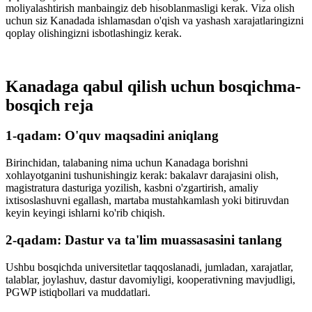
moliyalashtirish manbaingiz deb hisoblanmasligi kerak. Viza olish
uchun siz Kanadada ishlamasdan o'qish va yashash xarajatlaringizni
qoplay olishingizni isbotlashingiz kerak.
Kanadaga qabul qilish uchun bosqichma-
bosqich reja
1-qadam: O'quv maqsadini aniqlang
Birinchidan, talabaning nima uchun Kanadaga borishni
xohlayotganini tushunishingiz kerak: bakalavr darajasini olish,
magistratura dasturiga yozilish, kasbni o'zgartirish, amaliy
ixtisoslashuvni egallash, martaba mustahkamlash yoki bitiruvdan
keyin keyingi ishlarni ko'rib chiqish.
2-qadam: Dastur va ta'lim muassasasini tanlang
Ushbu bosqichda universitetlar taqqoslanadi, jumladan, xarajatlar,
talablar, joylashuv, dastur davomiyligi, kooperativning mavjudligi,
PGWP istiqbollari va muddatlari.