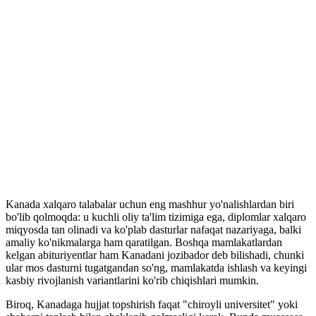
va qaysi universitetni tanlash
kerak
Kanada xalqaro talabalar uchun eng mashhur yo'nalishlardan biri
bo'lib qolmoqda: u kuchli oliy ta'lim tizimiga ega, diplomlar xalqaro
miqyosda tan olinadi va ko'plab dasturlar nafaqat nazariyaga, balki
amaliy ko'nikmalarga ham qaratilgan. Boshqa mamlakatlardan
kelgan abituriyentlar ham Kanadani jozibador deb bilishadi, chunki
ular mos dasturni tugatgandan so'ng, mamlakatda ishlash va keyingi
kasbiy rivojlanish variantlarini ko'rib chiqishlari mumkin.
Biroq, Kanadaga hujjat topshirish faqat "chiroyli universitet" yoki