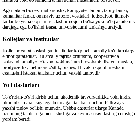
Agar talaba biznes, muhandislik, kompyuter fanlari, tabiiy fanlar,
gumanitar fanlar, ommaviy axborot vositalari, iqtisodiyot, ijtimoiy
fanlar bo'yicha o'qishni rejalashtirmoqchi bo'lsa yoki to'liq akademik
darajaga ega bo'lishni istasa, universitetlarni tanlashga arziydi.
Kollejlar va institutlar
Kollejlar va ixtisoslashgan institutlar ko'pincha amaliy ko'nikmalarga
e'tibor qaratadilar. Bu amaliy tajriba orttirishni, kooperativda
ishlashni, amaliyot o'tashni yoki ma'lum bir sohani: dizayn, musiqa,
prodyuserlik, mehmondo'stlik, biznes, IT yoki raqamli mediani
egallashni istagan talabalar uchun yaxshi tanlovdir.
Yo'l dasturlari
To'g'ridan-to'g'ri kirish uchun akademik tayyorgarlikka yoki ingliz
tilini bilish darajasiga ega bo'lmagan talabalar uchun Pathways
yaxshi tanlov bo'lishi mumkin. Ushbu dasturlar ularga Kanada
tizimining talablariga moslashishga va keyin asosiy dasturga o'tishga
yordam beradi.