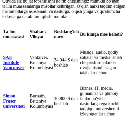
Quyida siz hujjat topshirishni ko'rib chiqishingiz mumkin bo'lgan
ta'lim muassasalariga misollar keltirilgan. O'qish narxi taqdim etilgan
ma'lumotlarga asoslanadi va dasturga, o'qish yiliga va qo'shimcha
to'lovlarga qarab farq qilishi mumkin.
Ta'lim
Shahar /
Boshlang'ich
Bu kimga mos keladi?
muassasasi
Viloyat
narx
Musiqa, audio, ijodiy
SAE
Vankuver,
sohalar va media ishlab
34 944 $ dan
Institute
Britaniya
chiqarish sohalarida
boshlab
Vancouver
Kolumbiyasi
rivojlanishni istagan
talabalar uchun
Biznes, IT, media,
gumanitar va ijtimoiy
Simon
Burnaby,
36,800 $ dan
fanlar bo'yicha
Fraser
Britaniya
boshlab
dasturlarga ega kuchli
universiteti
Kolumbiyasi
tadqiqot universitetini
izlayotganlar uchun