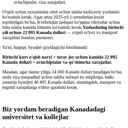
aviachiptalar, viza xarajatlari.
O'qish uchun ruxsatnoma olish uchun talaba moliyaviy yordamni
ko'rsatishi kerak. Agar ariza 2025-yil 1-sentabrdan keyin
topshirilgan bo'lsa, Kvebekdan tashqari ko'pgina viloyatlar uchun
bitta talaba kamida bittasini ko'rsatishi kerak
Yashashning birinchi
yili uchun 22 895 Kanada dollari
— o'qish to'lovi va transport
xarajatlari bundan mustasno.
Ya'ni, haqiqiy byudjet quyidagicha hisoblanadi:
Birinchi kurs o'qish narxi + turar joy uchun kamida 22 895
Kanada dollari + aviachiptalar va qo'shimcha xarajatlar.
Masalan, agar dastur yiliga 24 000 Kanada dollari turadigan bo'lsa,
unda viza maqsadlari uchun talaba nafaqat bu miqdorga, balki
umumiy byudjeti 46 895 Kanada dollari, shuningdek, transport va
tegishli xarajatlarga e'tibor qaratishi kerak.
Biz yordam beradigan Kanadadagi
universitet va kollejlar