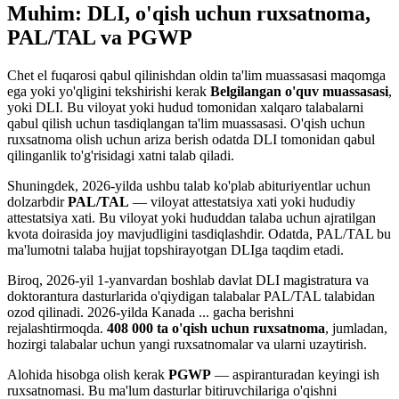
Muhim: DLI, o'qish uchun ruxsatnoma,
PAL/TAL va PGWP
Chet el fuqarosi qabul qilinishdan oldin ta'lim muassasasi maqomga
ega yoki yo'qligini tekshirishi kerak
Belgilangan o'quv muassasasi
,
yoki DLI. Bu viloyat yoki hudud tomonidan xalqaro talabalarni
qabul qilish uchun tasdiqlangan ta'lim muassasasi. O'qish uchun
ruxsatnoma olish uchun ariza berish odatda DLI tomonidan qabul
qilinganlik to'g'risidagi xatni talab qiladi.
Shuningdek, 2026-yilda ushbu talab ko'plab abituriyentlar uchun
dolzarbdir
PAL/TAL
— viloyat attestatsiya xati yoki hududiy
attestatsiya xati. Bu viloyat yoki hududdan talaba uchun ajratilgan
kvota doirasida joy mavjudligini tasdiqlashdir. Odatda, PAL/TAL bu
ma'lumotni talaba hujjat topshirayotgan DLIga taqdim etadi.
Biroq, 2026-yil 1-yanvardan boshlab davlat DLI magistratura va
doktorantura dasturlarida o'qiydigan talabalar PAL/TAL talabidan
ozod qilinadi. 2026-yilda Kanada ... gacha berishni
rejalashtirmoqda.
408 000 ta o'qish uchun ruxsatnoma
, jumladan,
hozirgi talabalar uchun yangi ruxsatnomalar va ularni uzaytirish.
Alohida hisobga olish kerak
PGWP
— aspiranturadan keyingi ish
ruxsatnomasi. Bu ma'lum dasturlar bitiruvchilariga o'qishni