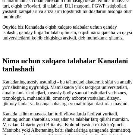
shaharni tanlash bilan cheklanib qolmasligi kerak. Bunda muassasa
turi, o'qish to'lovlari, til talablari, DLI maqomi, PGWP istiqbollari,
yashash xarajatlari va arizalarni topshirish muddatlarini hisobga olish
muhimdir.
Quyida biz Kanadada o'qish xalqaro talabalar uchun qanday
ishlashi, qanday hujjatlar talab qilinishi, o'qish narxi qancha va qaysi
universitetlarni ko'rib chiqishga arziydi, deb muhokama qilamiz.
Nima uchun xalqaro talabalar Kanadani
tanlashadi
Kanadaning asosiy ustunligi - bu ta'limdagi akademik sifat va amaliy
yo'nalishning uyg'unligi. Mamlakatda yirik tadqiqot universitetlari,
amaliy fanlar kollejlari, xususiy ijodiy sanoat institutlari va biznes,
texnologiya, muhandislik, ommaviy axborot vositalari, dizayn,
ijtimoiy fanlar va boshqa sohalarga yo'naltirilgan dasturlar mavjud.
Kanada ta'lim muassasalari turli viloyatlarda faoliyat yuritadi,
shuning uchun sharoitlar, xarajatlar va talablar farq qilishi mumkin.
Masalan, Ontario yoki Britaniya Kolumbiyasida o'qish ko'pincha
Manitoba yoki Albertaning ba'zi shaharlariga qaraganda qimmatroq.