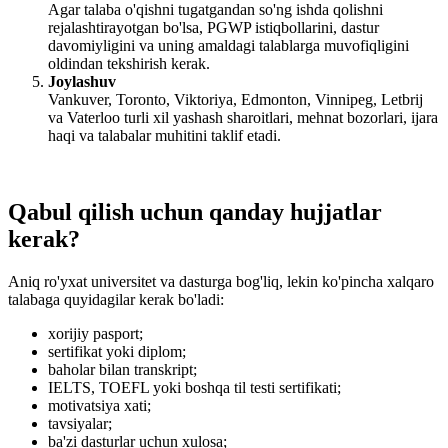
Agar talaba o'qishni tugatgandan so'ng ishda qolishni
rejalashtirayotgan bo'lsa, PGWP istiqbollarini, dastur
davomiyligini va uning amaldagi talablarga muvofiqligini
oldindan tekshirish kerak.
Joylashuv
Vankuver, Toronto, Viktoriya, Edmonton, Vinnipeg, Letbrij
va Vaterloo turli xil yashash sharoitlari, mehnat bozorlari, ijara
haqi va talabalar muhitini taklif etadi.
Qabul qilish uchun qanday hujjatlar
kerak?
Aniq ro'yxat universitet va dasturga bog'liq, lekin ko'pincha xalqaro
talabaga quyidagilar kerak bo'ladi:
xorijiy pasport;
sertifikat yoki diplom;
baholar bilan transkript;
IELTS, TOEFL yoki boshqa til testi sertifikati;
motivatsiya xati;
tavsiyalar;
ba'zi dasturlar uchun xulosa;