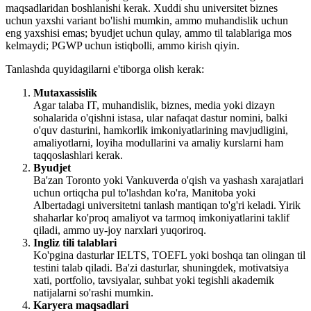
maqsadlaridan boshlanishi kerak. Xuddi shu universitet biznes
uchun yaxshi variant bo'lishi mumkin, ammo muhandislik uchun
eng yaxshisi emas; byudjet uchun qulay, ammo til talablariga mos
kelmaydi; PGWP uchun istiqbolli, ammo kirish qiyin.
Tanlashda quyidagilarni e'tiborga olish kerak:
Mutaxassislik
Agar talaba IT, muhandislik, biznes, media yoki dizayn
sohalarida o'qishni istasa, ular nafaqat dastur nomini, balki
o'quv dasturini, hamkorlik imkoniyatlarining mavjudligini,
amaliyotlarni, loyiha modullarini va amaliy kurslarni ham
taqqoslashlari kerak.
Byudjet
Ba'zan Toronto yoki Vankuverda o'qish va yashash xarajatlari
uchun ortiqcha pul to'lashdan ko'ra, Manitoba yoki
Albertadagi universitetni tanlash mantiqan to'g'ri keladi. Yirik
shaharlar ko'proq amaliyot va tarmoq imkoniyatlarini taklif
qiladi, ammo uy-joy narxlari yuqoriroq.
Ingliz tili talablari
Ko'pgina dasturlar IELTS, TOEFL yoki boshqa tan olingan til
testini talab qiladi. Ba'zi dasturlar, shuningdek, motivatsiya
xati, portfolio, tavsiyalar, suhbat yoki tegishli akademik
natijalarni so'rashi mumkin.
Karyera maqsadlari