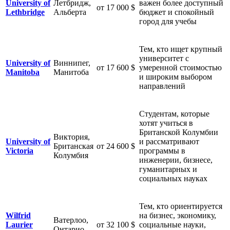
University of
Летбридж,
важен более доступный
от 17 000 $
Lethbridge
Альберта
бюджет и спокойный
город для учебы
Тем, кто ищет крупный
университет с
University of
Виннипег,
от 17 600 $
умеренной стоимостью
Manitoba
Манитоба
и широким выбором
направлений
Студентам, которые
хотят учиться в
Британской Колумбии
Виктория,
University of
и рассматривают
Британская
от 24 600 $
Victoria
программы в
Колумбия
инженерии, бизнесе,
гуманитарных и
социальных науках
Тем, кто ориентируется
Wilfrid
на бизнес, экономику,
Ватерлоо,
Laurier
от 32 100 $
социальные науки,
Онтарио