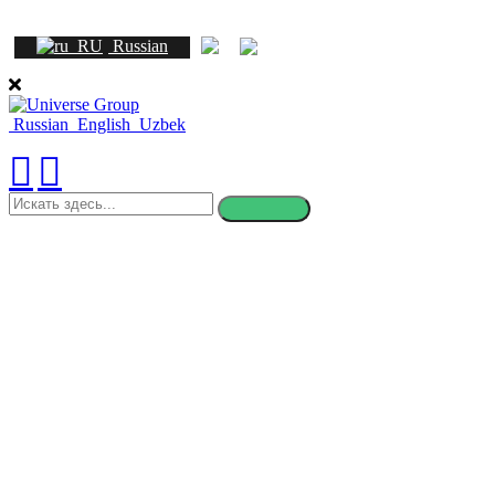
Russian
Russian
English
Uzbek
искать
здесь
Обучение в Канаде для
иностранцев: как поступить,
сколько стоит и какой