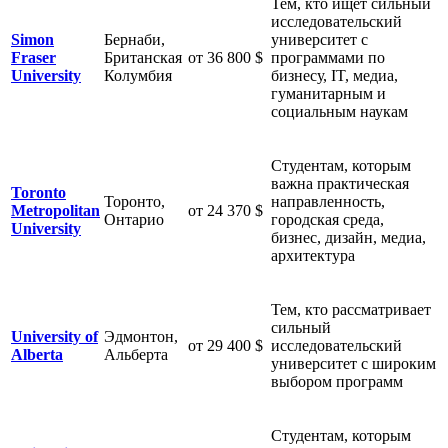
Тем, кто ищет сильный
исследовательский
Simon
Бернаби,
университет с
Fraser
Британская
от 36 800 $
программами по
University
Колумбия
бизнесу, IT, медиа,
гуманитарным и
социальным наукам
Студентам, которым
важна практическая
Toronto
Торонто,
направленность,
Metropolitan
от 24 370 $
Онтарио
городская среда,
University
бизнес, дизайн, медиа,
архитектура
Тем, кто рассматривает
сильный
University of
Эдмонтон,
от 29 400 $
исследовательский
Alberta
Альберта
университет с широким
выбором программ
Студентам, которым