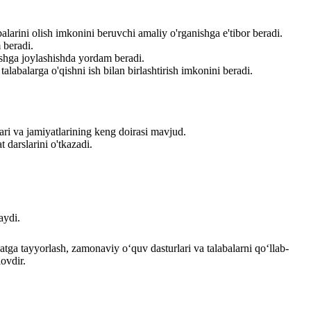
alarini olish imkonini beruvchi amaliy o'rganishga e'tibor beradi.
 beradi.
ishga joylashishda yordam beradi.
talabalarga o'qishni ish bilan birlashtirish imkonini beradi.
blari va jamiyatlarining keng doirasi mavjud.
 darslarini o'tkazadi.
aydi.
yatga tayyorlash, zamonaviy o‘quv dasturlari va talabalarni qo‘llab-
ovdir.