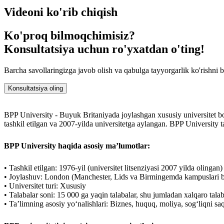
BPP University - kasbiy faoliyatda muvaffaqiyatga erishmoqchi bo‘lganl
Videoni ko'rib chiqish
Ko'proq bilmoqchimisiz?
Konsultatsiya uchun ro'yxatdan o'ting!
Barcha savollaringizga javob olish va qabulga tayyorgarlik ko'rishni 
Konsultatsiya oling
BPP University - Buyuk Britaniyada joylashgan xususiy universitet bo‘
tashkil etilgan va 2007-yilda universitetga aylangan. BPP University ta
BPP University haqida asosiy ma’lumotlar:
• Tashkil etilgan: 1976-yil (universitet litsenziyasi 2007 yilda olingan)
• Joylashuv: London (Manchester, Lids va Birmingemda kampuslari b
• Universitet turi: Xususiy
• Talabalar soni: 15 000 ga yaqin talabalar, shu jumladan xalqaro talab
• Taʼlimning asosiy yoʻnalishlari: Biznes, huquq, moliya, sogʻliqni sa