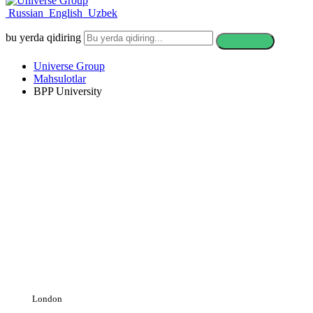
Russian
English
Uzbek
bu yerda qidiring
Universe Group
Mahsulotlar
BPP University
BPP University
London