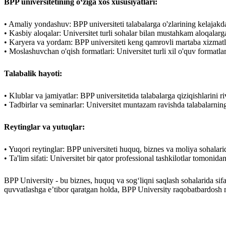
BPP universitetining o‘ziga xos xususiyatlari:
• Amaliy yondashuv: BPP universiteti talabalarga o'zlarining kelajakda
• Kasbiy aloqalar: Universitet turli sohalar bilan mustahkam aloqalarg
• Karyera va yordam: BPP universiteti keng qamrovli martaba xizmatl
• Moslashuvchan o'qish formatlari: Universitet turli xil o'quv formatlari
Talabalik hayoti:
• Klublar va jamiyatlar: BPP universitetida talabalarga qiziqishlarini r
• Tadbirlar va seminarlar: Universitet muntazam ravishda talabalarning 
Reytinglar va yutuqlar:
• Yuqori reytinglar: BPP universiteti huquq, biznes va moliya sohalarida
• Ta'lim sifati: Universitet bir qator professional tashkilotlar tomonida
BPP University - bu biznes, huquq va sog‘liqni saqlash sohalarida sifat
quvvatlashga e’tibor qaratgan holda, BPP University raqobatbardosh mu