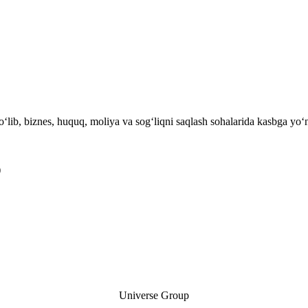
lib, biznes, huquq, moliya va sog‘liqni saqlash sohalarida kasbga yo‘na
)
urslari.
Universe Group