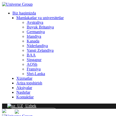
Tarkibga
oʻtish
Biz haqimizda
Mamlakatlar va universitetlar
Avstraliya
Buyuk Britaniya
Germaniya
Irlandiya
Kanada
Niderlandiya
Yangi Zelandiya
BAA
Singapur
AQSh
Fransiya
Shri-Lanka
Xizmatlar
Ariza topshirish
Aksiyalar
Nashrlar
Kontaktlar
Uzbek
ALOQA