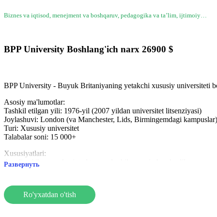
Biznes va iqtisod, menejment va boshqaruv, pedagogika va ta’lim, ijtimoiy…
BPP University
Boshlang'ich narx
26900
$
BPP University - Buyuk Britaniyaning yetakchi xususiy universiteti bo‘
Asosiy ma'lumotlar:
Tashkil etilgan yili: 1976-yil (2007 yildan universitet litsenziyasi)
Joylashuvi: London (va Manchester, Lids, Birmingemdagi kampuslar
Turi: Xususiy universitet
Talabalar soni: 15 000+
Xususiyatlari:
Amaliy e'tibor, professional tarmoqlar bilan yaqin hamkorlik.
Развернуть
Moslashuvchan o'quv dasturlari: kunduzgi, kechki, dam olish kunlari k
Maslahat va stajirovkalar bilan rivojlangan martaba yordami.
Ro'yxatdan o'tish
Reytinglar va talabalar hayoti:
Biznes va huquq sohasida yuqori ball.
Kasbiy o'sish uchun seminarlar, klublar, seminarlar.