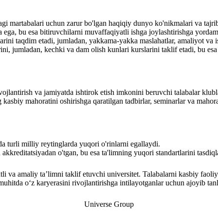
gi martabalari uchun zarur bo'lgan haqiqiy dunyo ko'nikmalari va tajrib
a ega, bu esa bitiruvchilarni muvaffaqiyatli ishga joylashtirishga yordam
arini taqdim etadi, jumladan, yakkama-yakka maslahatlar, amaliyot va 
ni, jumladan, kechki va dam olish kunlari kurslarini taklif etadi, bu esa 
ivojlantirish va jamiyatda ishtirok etish imkonini beruvchi talabalar klu
kasbiy mahoratini oshirishga qaratilgan tadbirlar, seminarlar va mahorat
 turli milliy reytinglarda yuqori o'rinlarni egallaydi.
n akkreditatsiyadan o'tgan, bu esa ta'limning yuqori standartlarini tasdiql
li va amaliy ta’limni taklif etuvchi universitet. Talabalarni kasbiy faoli
hitda o‘z karyerasini rivojlantirishga intilayotganlar uchun ajoyib tanl
Universe Group