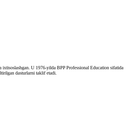
ni taklif etadi.
ga ixtisoslashgan. U 1976-yilda BPP Professional Education sifatida
rilgan dasturlarni taklif etadi.