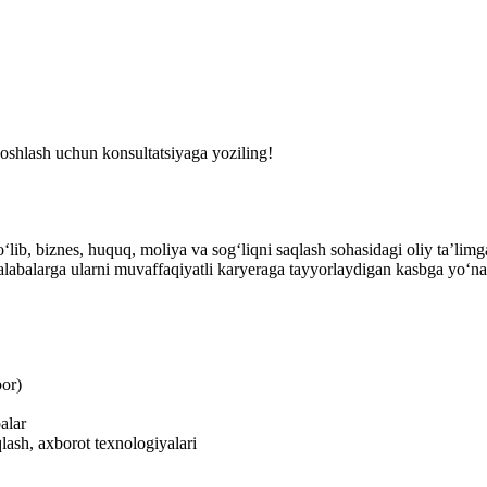
ar uchun maksimal darajada karyera istiqbollariga yo‘naltirilgan ta’lim
boshlash uchun konsultatsiyaga yoziling!
lib, biznes, huquq, moliya va sog‘liqni saqlash sohasidagi oliy ta’lim
labalarga ularni muvaffaqiyatli karyeraga tayyorlaydigan kasbga yo‘nalti
or)
alar
qlash, axborot texnologiyalari