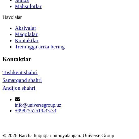
Jamoa
Mahsulotlar
Havolalar
Aksiyalar
Maqolalar
Kontaktlar
Treningga ariza bering
Kontaktlar
Toshkent shahri
Samarqand shahri
Andijon shahri
info@universegroup.uz
+998 (55) 519-33-33
© 2026 Barcha huquqlar himoyalangan. Universe Group