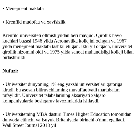
• Menejment maktabi
• Krenfild mudofaa va xavfsizlik
Krenfild universiteti oltmish yildan beri mavjud. Qirollik havo
kuchlari bazasi 1946 yilda Aeronavtika kollejini ochgan va 1967
yilda menejment maktabi tashkil etilgan. Ikki yil o'tgach, universitet
qirollik nizomini oldi va 1975 yilda sanoat muhandisligi kolleji bilan
birlashtirildi.
Nufuzi:
• Universitet dunyoning 1% eng yaxshi universitetlari qatoriga
kiradi, bu asosan bitiruvchilarning muvaffaqiyatli martabalari
tufaylidir. Universitet talabalarining aksariyati xalqaro
kompaniyalarda boshqaruv lavozimlarida ishlaydi.
• Universitetning MBA dasturi Times Higher Education tomonidan
dunyoda ettinchi va Buyuk Britaniyada birinchi o'rinni egalladi.
Wall Street Journal 2018 yil