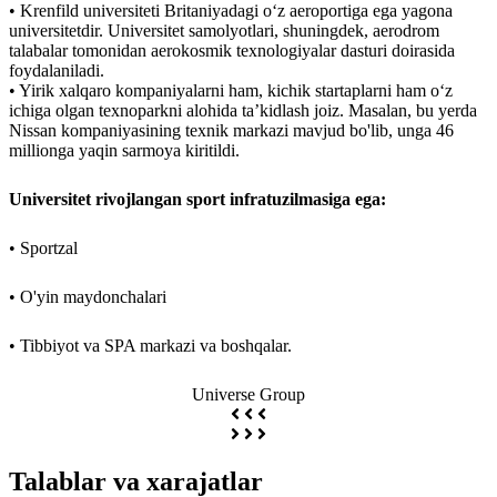
• Krenfild universiteti Britaniyadagi o‘z aeroportiga ega yagona
universitetdir. Universitet samolyotlari, shuningdek, aerodrom
talabalar tomonidan aerokosmik texnologiyalar dasturi doirasida
foydalaniladi.
• Yirik xalqaro kompaniyalarni ham, kichik startaplarni ham o‘z
ichiga olgan texnoparkni alohida ta’kidlash joiz. Masalan, bu yerda
Nissan kompaniyasining texnik markazi mavjud bo'lib, unga 46
millionga yaqin sarmoya kiritildi.
Universitet rivojlangan sport infratuzilmasiga ega:
• Sportzal
• O'yin maydonchalari
• Tibbiyot va SPA markazi va boshqalar.
Universe Group
Talablar va xarajatlar