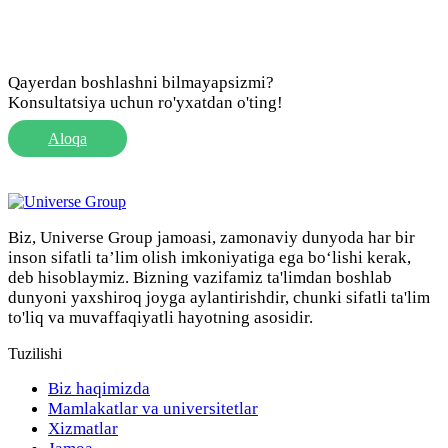
Qayerdan boshlashni bilmayapsizmi?
Konsultatsiya uchun ro'yxatdan o'ting!
Aloqa
Biz, Universe Group jamoasi, zamonaviy dunyoda har bir
inson sifatli ta’lim olish imkoniyatiga ega bo‘lishi kerak,
deb hisoblaymiz. Bizning vazifamiz ta'limdan boshlab
dunyoni yaxshiroq joyga aylantirishdir, chunki sifatli ta'lim
to'liq va muvaffaqiyatli hayotning asosidir.
Tuzilishi
Biz haqimizda
Mamlakatlar va universitetlar
Xizmatlar