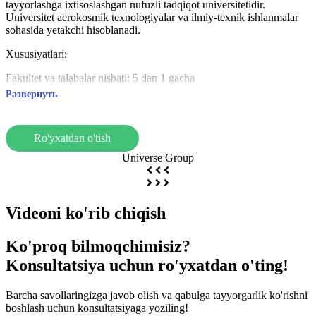
tayyorlashga ixtisoslashgan nufuzli tadqiqot universitetidir.
Universitet aerokosmik texnologiyalar va ilmiy-texnik ishlanmalar
sohasida yetakchi hisoblanadi.
Xususiyatlari:
Fakultet va talabalar nisbati: 5 dan 1 gacha
Uning texnoparki, o'z aerodromi va aeroporti bor.
Развернуть
Aksariyat talabalar 30 yoshdan oshgan
Fakultetlar:
Ro'yxatdan o'tish
Aerokosmik, transport va ishlab chiqarish maktabi
Universe Group
Suv, energetika, atrof-muhit va qishloq xo'jaligi maktabi
Menejment maktabi
Krenfild mudofaa va xavfsizlik
Videoni ko'rib chiqish
Nufuzi:
Dunyodagi eng yaxshi 1% universitetlari qatoriga kirdi
Ko'proq bilmoqchimisiz?
MBA dasturi dunyoda ettinchi o'rinni egalladi (Times Higher
Konsultatsiya uchun ro'yxatdan o'ting!
Education | Wall Street Journal, 2018)
Xalqaro kompaniyalar bilan yaqin aloqalar: Airbus, Boeing,
PepsiCo, Jaguar Land Rover
Barcha savollaringizga javob olish va qabulga tayyorgarlik ko'rishni
boshlash uchun konsultatsiyaga yoziling!
Taniqli bitiruvchilar: