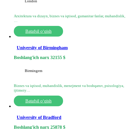
London
Arxitektura va dizayn, biznes va iqtisod, gumanitar fanlar, muhandislik,
…
Batafsil o‘qish
University of Birmingham
Boshlang'ich narx
32155
$
Birmingem
Biznes va iqtisod, muhandislik, menejment va boshqaruv, psixologiya,
ijtimoiy…
Batafsil o‘qish
University of Bradford
Boshlang'ich narx
25878
$