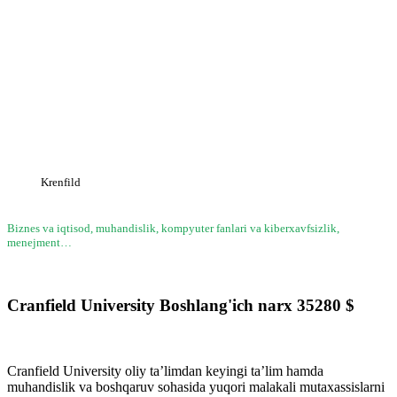
Krenfild
Biznes va iqtisod, muhandislik, kompyuter fanlari va kiberxavfsizlik,
menejment…
Cranfield University
Boshlang'ich narx
35280
$
Cranfield University oliy ta’limdan keyingi ta’lim hamda
muhandislik va boshqaruv sohasida yuqori malakali mutaxassislarni