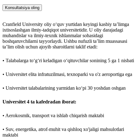
Konsultatsiya oling
Endi Palmer - Aston Martin bosh direktori
Uorren East - Rolls-Royce Holdings bosh direktori
Entoni Jenkins - Barclays bosh direktori
Cranfield University oliy o‘quv yurtidan keyingi kasbiy ta’limga
Kampus jihozlari:
ixtisoslashgan ilmiy-tadqiqot universitetidir. U oliy darajadagi
muhandislar va ilmiy-texnik ishlanmalar sohasidagi
Cranfield University o'zining aerodromi va texnoparkiga ega
boshqaruvchilarni tayyorlaydi. Ushbu nufuzli ta’lim muassasasi
Rivojlangan sport infratuzilmasi: sport zali, o'yin maydonchalari,
ta’lim olish uchun ajoyib sharoitlarni taklif etadi:
tibbiyot punkti
Cranfield University talabalarga ilg'or bilim va xalqaro
kompaniyalarda martaba uchun imkoniyatlar beradi.
• Talabalarga to‘g‘ri keladigan o‘qituvchilar sonining 5 ga 1 nisbati
• Universitet elita infratuzilmasi, texnoparki va o'z aeroportiga ega
• Universitet talabalarining yarmidan ko‘pi 30 yoshdan oshgan
Universitet 4 ta kafedradan iborat:
• Aerokosmik, transport va ishlab chiqarish maktabi
• Suv, energetika, atrof-muhit va qishloq xo'jaligi mahsulotlari
maktabi