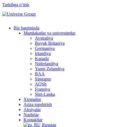
Tarkibga oʻtish
Biz haqimizda
Mamlakatlar va universitetlar
Avstraliya
Buyuk Britaniya
Germaniya
Irlandiya
Kanada
Niderlandiya
Yangi Zelandiya
BAA
Singapur
AQSh
Fransiya
Shri-Lanka
Xizmatlar
Ariza topshirish
Aksiyalar
Nashrlar
Kontaktlar
Russian