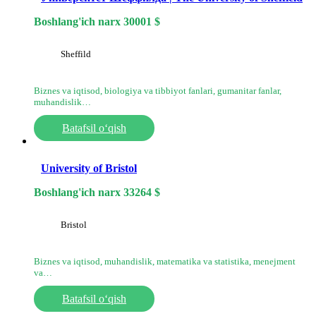
Boshlang'ich narx
30001
$
Sheffild
Biznes va iqtisod, biologiya va tibbiyot fanlari, gumanitar fanlar,
muhandislik…
Batafsil o‘qish
University of Bristol
Boshlang'ich narx
33264
$
Bristol
Biznes va iqtisod, muhandislik, matematika va statistika, menejment
va…
Batafsil o‘qish