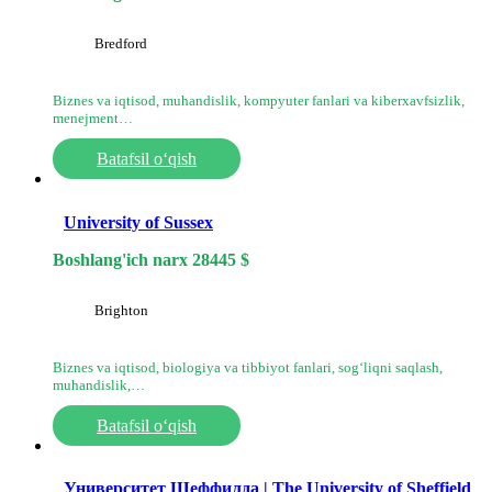
Bredford
Biznes va iqtisod, muhandislik, kompyuter fanlari va kiberxavfsizlik,
menejment…
Batafsil o‘qish
University of Sussex
Boshlang'ich narx
28445
$
Brighton
Biznes va iqtisod, biologiya va tibbiyot fanlari, sog‘liqni saqlash,
muhandislik,…
Batafsil o‘qish
Университет Шеффилда | The University of Sheffield