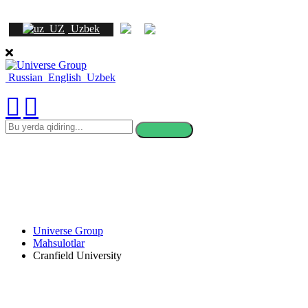
Uzbek
Russian
English
Uzbek
bu
yerda
qidiring
Universe Group
Mahsulotlar
Cranfield University
Cranfield University