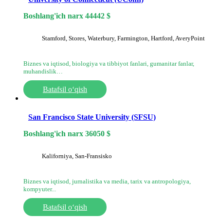
Boshlang'ich narx
44442
$
Stamford, Stores, Waterbury, Farmington, Hartford, AveryPoint
Biznes va iqtisod, biologiya va tibbiyot fanlari, gumanitar fanlar,
muhandislik…
Batafsil o‘qish
San Francisco State University (SFSU)
Boshlang'ich narx
36050
$
Kaliforniya, San-Fransisko
Biznes va iqtisod, jurnalistika va media, tarix va antropologiya,
kompyuter...
Batafsil o‘qish