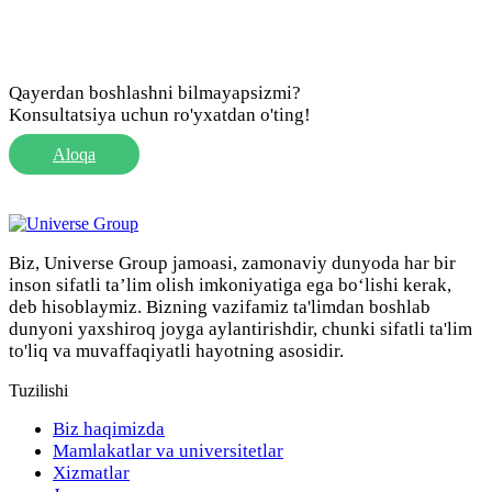
Qayerdan boshlashni bilmayapsizmi?
Konsultatsiya uchun ro'yxatdan o'ting!
Aloqa
Biz, Universe Group jamoasi, zamonaviy dunyoda har bir
inson sifatli ta’lim olish imkoniyatiga ega bo‘lishi kerak,
deb hisoblaymiz. Bizning vazifamiz ta'limdan boshlab
dunyoni yaxshiroq joyga aylantirishdir, chunki sifatli ta'lim
to'liq va muvaffaqiyatli hayotning asosidir.
Tuzilishi
Biz haqimizda
Mamlakatlar va universitetlar
Xizmatlar