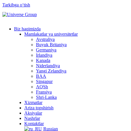
Tarkibga oʻtish
Biz haqimizda
Mamlakatlar va universitetlar
Avstraliya
Buyuk Britaniya
Germaniya
Irlandiya
Kanada
Niderlandiya
Yangi Zelandiya
BAA
Singapur
AQSh
Fransiya
Shri-Lanka
Xizmatlar
Ariza topshirish
Aksiyalar
Nashrlar
Kontaktlar
Russian