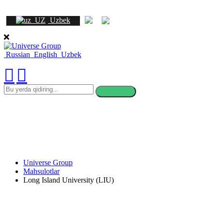
Uzbek
Russian
English
Uzbek
bu
yerda
qidiring
Universe Group
Mahsulotlar
Long Island University (LIU)
Long Island University (LIU)