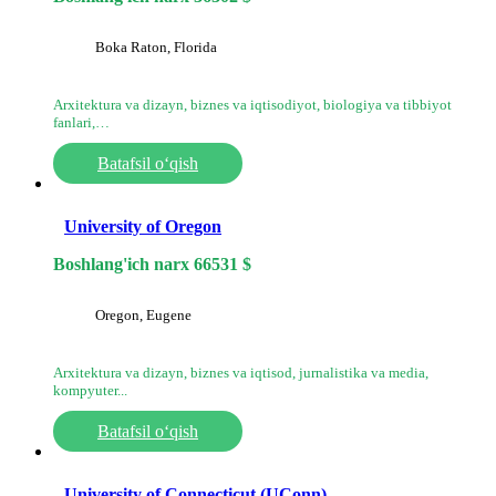
Boka Raton, Florida
Arxitektura va dizayn, biznes va iqtisodiyot, biologiya va tibbiyot
fanlari,…
Batafsil o‘qish
University of Oregon
Boshlang'ich narx
66531
$
Oregon, Eugene
Arxitektura va dizayn, biznes va iqtisod, jurnalistika va media,
kompyuter...
Batafsil o‘qish
University of Connecticut (UConn)