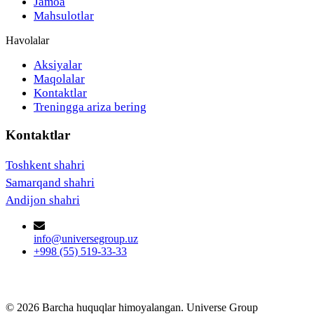
Jamoa
Mahsulotlar
Havolalar
Aksiyalar
Maqolalar
Kontaktlar
Treningga ariza bering
Kontaktlar
Toshkent shahri
Samarqand shahri
Andijon shahri
info@universegroup.uz
+998 (55) 519-33-33
© 2026 Barcha huquqlar himoyalangan. Universe Group