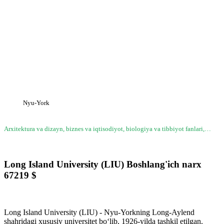
Nyu-York
Arxitektura va dizayn, biznes va iqtisodiyot, biologiya va tibbiyot fanlari,…
Long Island University (LIU)
Boshlang'ich narx
67219
$
Long Island University (LIU) - Nyu-Yorkning Long-Aylend
shahridagi xususiy universitet bo‘lib, 1926-yilda tashkil etilgan.