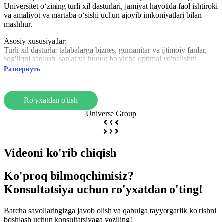
Universitet o‘zining turli xil dasturlari, jamiyat hayotida faol ishtiroki
va amaliyot va martaba o‘sishi uchun ajoyib imkoniyatlari bilan
mashhur.
Asosiy xususiyatlar:
Turli xil dasturlar talabalarga biznes, gumanitar va ijtimoiy fanlar,
sog'liqni saqlash, san'at va huquq bo'yicha optimal yo'nalishni
tanlash imkonini beradi.
Развернуть
Kuchli hamjamiyat, talabalarning ko'ngillilik va ijtimoiy
tashabbuslarga jalb qilinishiga e'tibor.
Ko'p stajirovka va ishga joylashish imkoniyatlariga ega dinamik
Ro'yxatdan o'tish
mintaqada joylashgan.
Universitet, shuningdek, ko'plab klublar va sport jamoalari (NCAA I
Universe Group
Division), madaniy tadbirlar va professional tashkilotlarning
akkreditatsiyalari bilan faol talabalar hayoti bilan mashhur.
LIU qo'llab-quvvatlovchi, dinamik va ilhomlantiruvchi muhitda o'z
Videoni ko'rib chiqish
mahoratini va martabasini rivojlantirishni istagan talabalar uchun
ajoyib tanlovdir.
Ko'proq bilmoqchimisiz?
Konsultatsiya uchun ro'yxatdan o'ting!
Barcha savollaringizga javob olish va qabulga tayyorgarlik ko'rishni
boshlash uchun konsultatsiyaga yoziling!