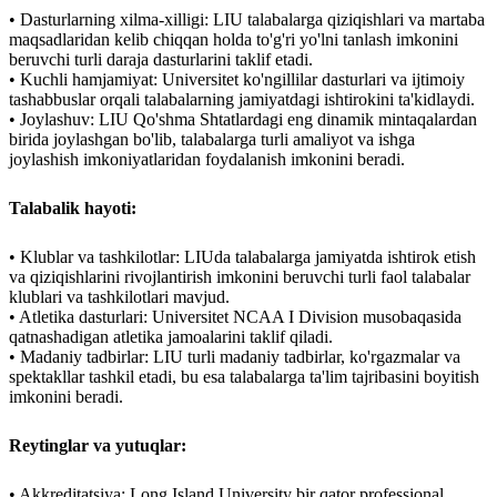
• Dasturlarning xilma-xilligi: LIU talabalarga qiziqishlari va martaba
maqsadlaridan kelib chiqqan holda to'g'ri yo'lni tanlash imkonini
beruvchi turli daraja dasturlarini taklif etadi.
• Kuchli hamjamiyat: Universitet ko'ngillilar dasturlari va ijtimoiy
tashabbuslar orqali talabalarning jamiyatdagi ishtirokini ta'kidlaydi.
• Joylashuv: LIU Qo'shma Shtatlardagi eng dinamik mintaqalardan
birida joylashgan bo'lib, talabalarga turli amaliyot va ishga
joylashish imkoniyatlaridan foydalanish imkonini beradi.
Talabalik hayoti:
• Klublar va tashkilotlar: LIUda talabalarga jamiyatda ishtirok etish
va qiziqishlarini rivojlantirish imkonini beruvchi turli faol talabalar
klublari va tashkilotlari mavjud.
• Atletika dasturlari: Universitet NCAA I Division musobaqasida
qatnashadigan atletika jamoalarini taklif qiladi.
• Madaniy tadbirlar: LIU turli madaniy tadbirlar, ko'rgazmalar va
spektakllar tashkil etadi, bu esa talabalarga ta'lim tajribasini boyitish
imkonini beradi.
Reytinglar va yutuqlar:
• Akkreditatsiya: Long Island University bir qator professional