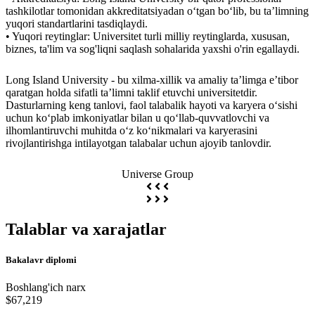
tashkilotlar tomonidan akkreditatsiyadan o‘tgan bo‘lib, bu ta’limning
yuqori standartlarini tasdiqlaydi.
• Yuqori reytinglar: Universitet turli milliy reytinglarda, xususan,
biznes, ta'lim va sog'liqni saqlash sohalarida yaxshi o'rin egallaydi.
Long Island University - bu xilma-xillik va amaliy ta’limga e’tibor
qaratgan holda sifatli ta’limni taklif etuvchi universitetdir.
Dasturlarning keng tanlovi, faol talabalik hayoti va karyera o‘sishi
uchun ko‘plab imkoniyatlar bilan u qo‘llab-quvvatlovchi va
ilhomlantiruvchi muhitda o‘z ko‘nikmalari va karyerasini
rivojlantirishga intilayotgan talabalar uchun ajoyib tanlovdir.
Universe Group
Talablar va xarajatlar
Bakalavr diplomi
Boshlang'ich narx
$67,219