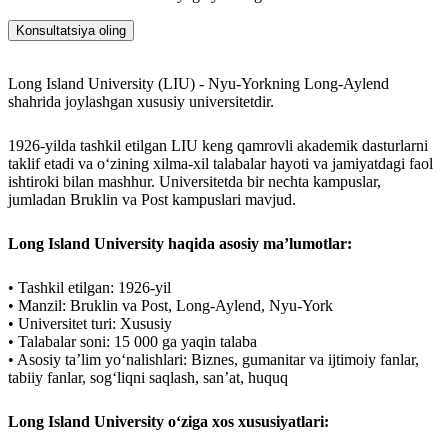
Konsultatsiya oling
Long Island University (LIU) - Nyu-Yorkning Long-Aylend
shahrida joylashgan xususiy universitetdir.
1926-yilda tashkil etilgan LIU keng qamrovli akademik dasturlarni
taklif etadi va o‘zining xilma-xil talabalar hayoti va jamiyatdagi faol
ishtiroki bilan mashhur. Universitetda bir nechta kampuslar,
jumladan Bruklin va Post kampuslari mavjud.
Long Island University haqida asosiy ma’lumotlar:
• Tashkil etilgan: 1926-yil
• Manzil: Bruklin va Post, Long-Aylend, Nyu-York
• Universitet turi: Xususiy
• Talabalar soni: 15 000 ga yaqin talaba
• Asosiy taʼlim yoʻnalishlari: Biznes, gumanitar va ijtimoiy fanlar,
tabiiy fanlar, sogʻliqni saqlash, sanʼat, huquq
Long Island University o‘ziga xos xususiyatlari: