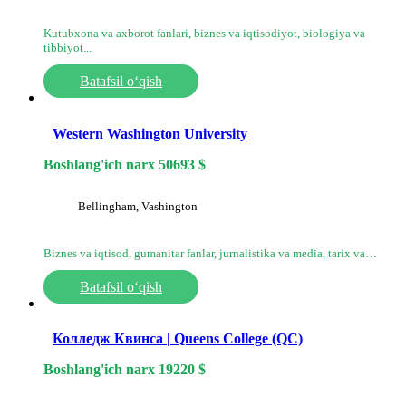
Kutubxona va axborot fanlari, biznes va iqtisodiyot, biologiya va
tibbiyot...
Batafsil o‘qish
Western Washington University
Boshlang'ich narx
50693
$
Bellingham, Vashington
Biznes va iqtisod, gumanitar fanlar, jurnalistika va media, tarix va…
Batafsil o‘qish
Колледж Квинса | Queens College (QC)
Boshlang'ich narx
19220
$