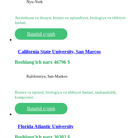
Nyu-York
Arxitektura va dizayn, biznes va iqtisodiyot, biologiya va tibbiyot
fanlari,…
Batafsil o‘qish
California State University, San Marcos
Boshlang'ich narx
46796
$
Kaliforniya, San-Markos
Biznes va iqtisod, biologiya va tibbiyot fanlari, muhandislik,
kompyuter...
Batafsil o‘qish
Florida Atlantic University
Boshlang'ich narx
36302
$