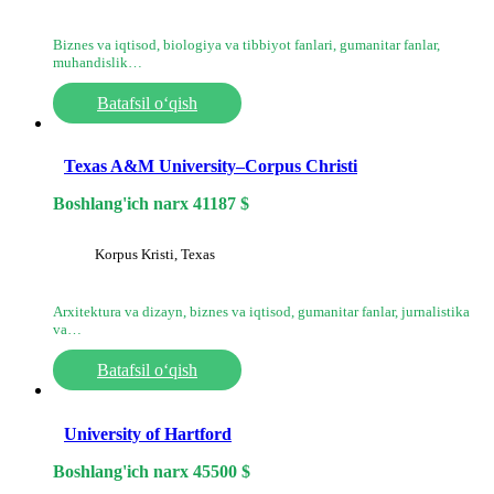
Biznes va iqtisod, biologiya va tibbiyot fanlari, gumanitar fanlar,
muhandislik…
Batafsil o‘qish
Texas A&M University–Corpus Christi
Boshlang'ich narx
41187
$
Korpus Kristi, Texas
Arxitektura va dizayn, biznes va iqtisod, gumanitar fanlar, jurnalistika
va…
Batafsil o‘qish
University of Hartford
Boshlang'ich narx
45500
$