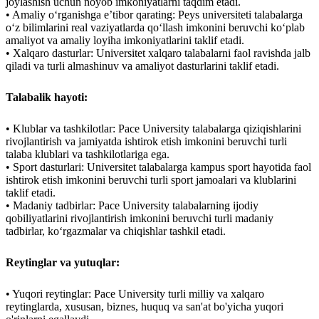
joylashish uchun noyob imkoniyatlarni taqdim etadi.
• Amaliy o‘rganishga e’tibor qarating: Peys universiteti talabalarga
o‘z bilimlarini real vaziyatlarda qo‘llash imkonini beruvchi ko‘plab
amaliyot va amaliy loyiha imkoniyatlarini taklif etadi.
• Xalqaro dasturlar: Universitet xalqaro talabalarni faol ravishda jalb
qiladi va turli almashinuv va amaliyot dasturlarini taklif etadi.
Talabalik hayoti:
• Klublar va tashkilotlar: Pace University talabalarga qiziqishlarini
rivojlantirish va jamiyatda ishtirok etish imkonini beruvchi turli
talaba klublari va tashkilotlariga ega.
• Sport dasturlari: Universitet talabalarga kampus sport hayotida faol
ishtirok etish imkonini beruvchi turli sport jamoalari va klublarini
taklif etadi.
• Madaniy tadbirlar: Pace University talabalarning ijodiy
qobiliyatlarini rivojlantirish imkonini beruvchi turli madaniy
tadbirlar, ko‘rgazmalar va chiqishlar tashkil etadi.
Reytinglar va yutuqlar:
• Yuqori reytinglar: Pace University turli milliy va xalqaro
reytinglarda, xususan, biznes, huquq va san'at bo'yicha yuqori