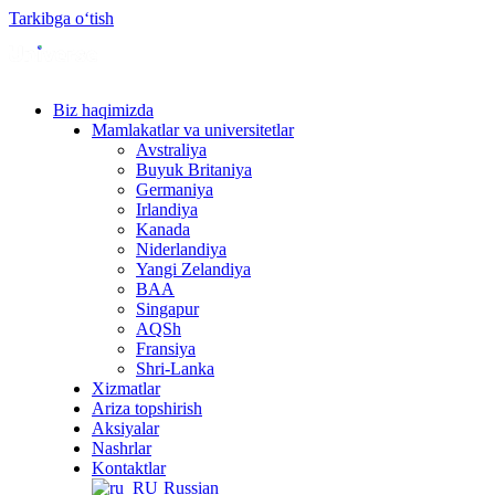
Tarkibga oʻtish
Biz haqimizda
Mamlakatlar va universitetlar
Avstraliya
Buyuk Britaniya
Germaniya
Irlandiya
Kanada
Niderlandiya
Yangi Zelandiya
BAA
Singapur
AQSh
Fransiya
Shri-Lanka
Xizmatlar
Ariza topshirish
Aksiyalar
Nashrlar
Kontaktlar
Russian