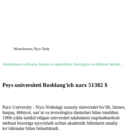
Westchester, Nyu-York
Arxitektura va dizayn, biznes va iqtisodiyot, biologiya va tibbiyot fanlari,…
Peys universiteti
Boshlang'ich narx
51382
$
Pace University - Nyu-Yorkdagi xususiy universitet bo‘lib, biznes,
huquq, tibbiyot, san’at va texnologiya dasturlari bilan mashhur.
1906-yilda tashkil etilgan universitet talabalarni raqobatbardosh
mehnat bozoriga tayyorlash uchun akademik bilimlarni amaliy
ko‘nikmalar bilan birlashtiradi.