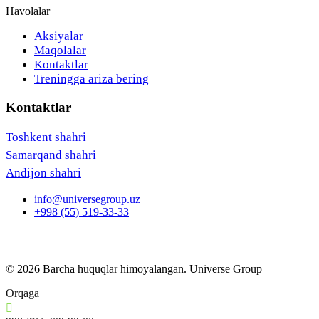
Havolalar
Aksiyalar
Maqolalar
Kontaktlar
Treningga ariza bering
Kontaktlar
Toshkent shahri
Samarqand shahri
Andijon shahri
info@universegroup.uz
+998 (55) 519-33-33
© 2026 Barcha huquqlar himoyalangan. Universe Group
Orqaga