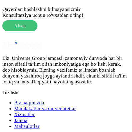
Qayerdan boshlashni bilmayapsizmi?
Konsultatsiya uchun ro'yxatdan o'ting!
Aloqa
Biz, Universe Group jamoasi, zamonaviy dunyoda har bir
inson sifatli ta’lim olish imkoniyatiga ega bo‘lishi kerak,
deb hisoblaymiz. Bizning vazifamiz ta'limdan boshlab
dunyoni yaxshiroq joyga aylantirishdir, chunki sifatli ta'lim
to'liq va muvaffaqiyatli hayotning asosidir.
Tuzilishi
Biz haqimizda
Mamlakatlar va universitetlar
Xizmatlar
Jamoa
Mahsulotlar