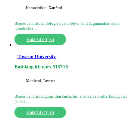
Konnektikut, Xartford
Biznes va iqtisod, biologiya va tibbiyot fanlari, gumanitar fanlar,
jurnalistika…
Batafsil o‘qish
Towson University
Boshlang'ich narx
51570
$
Merilend, Towson
Biznes va iqtisod, gumanitar fanlar, jurnalistika va media, kompyuter
fanlari…
Batafsil o‘qish