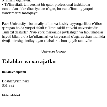
o'rinlarni egallaydi.
• Ta'lim sifati: Universitet bir qator professional tashkilotlar
tomonidan akkreditatsiyadan o'tgan, bu esa ta'limning yuqori
standartlarini tasdiqlaydi.
Pace University - bu amaliy ta’lim va kasbiy tayyorgarlikka e’tibor
qaratgan holda yuqori sifatli ta’limni taklif etuvchi universitetdir.
Turli xil dasturlar, Nyu-York markazida joylashgan va faol talabalar
hayoti bilan u o‘z ko‘nikmalari va karyerasini o‘zgaruvchan muhitda
rivojlantirishga intilayotgan talabalar uchun ajoyib tanlovdir.
Universe Group
Talablar va xarajatlar
Bakalavr diplomi
Boshlang'ich narx
$51,382
Kirish talablari