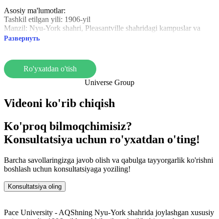
Asosiy ma'lumotlar:
Tashkil etilgan yili: 1906-yil
Manzil: Nyu-York shahri, Pleasantville shahridagi kampuslar va
boshqa joylar.
Развернуть
Universitet turi: Xususiy universitet
Talabalar: 13 000 ga yaqin, shu jumladan xalqaro.
Ommabop yo'nalishlar: Biznes, huquq, axborot texnologiyalari,
Ro'yxatdan o'tish
sog'liqni saqlash fanlari, gumanitar fanlar, san'at.
Universe Group
Noyob afzalliklar:
Markaziy Nyu-York: Talabalarga yetakchi kompaniyalarda
Videoni ko'rib chiqish
stajirovka va ish o‘rinlariga ega bo‘lish imkonini beruvchi dinamik
joy.
Ko'proq bilmoqchimisiz?
Amaliy mashg'ulotlar: Haqiqiy hayot sharoitida amaliyot va
loyihalar.
Konsultatsiya uchun ro'yxatdan o'ting!
Xalqaro imkoniyatlar: Turli mamlakatlardan kelgan talabalar uchun
almashinuv va amaliyot dasturlari.
Pace University dunyoning eng jozibador shaharlaridan birida sifatli
Barcha savollaringizga javob olish va qabulga tayyorgarlik ko'rishni
ta’lim, amaliy tayyorgarlik va ajoyib imkoniyatlarni taklif etadi.
boshlash uchun konsultatsiyaga yoziling!
Konsultatsiya oling
Pace University - AQShning Nyu-York shahrida joylashgan xususiy