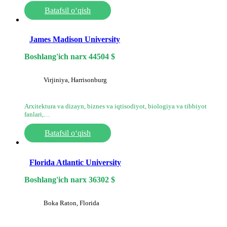
Batafsil o‘qish
James Madison University
Boshlang'ich narx
44504
$
Virjiniya, Harrisonburg
Arxitektura va dizayn, biznes va iqtisodiyot, biologiya va tibbiyot
fanlari,…
Batafsil o‘qish
Florida Atlantic University
Boshlang'ich narx
36302
$
Boka Raton, Florida