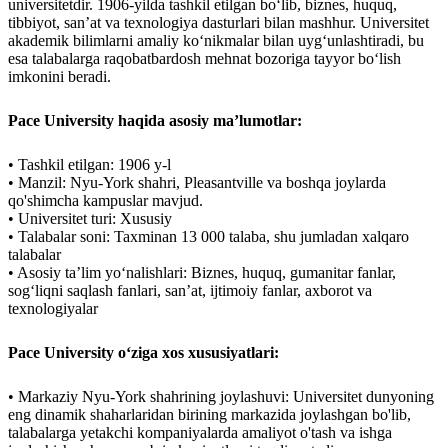
universitetdir. 1906-yilda tashkil etilgan bo‘lib, biznes, huquq,
tibbiyot, san’at va texnologiya dasturlari bilan mashhur. Universitet
akademik bilimlarni amaliy ko‘nikmalar bilan uyg‘unlashtiradi, bu
esa talabalarga raqobatbardosh mehnat bozoriga tayyor bo‘lish
imkonini beradi.
Pace University haqida asosiy ma’lumotlar:
• Tashkil etilgan: 1906 y-l
• Manzil: Nyu-York shahri, Pleasantville va boshqa joylarda
qo'shimcha kampuslar mavjud.
• Universitet turi: Xususiy
• Talabalar soni: Taxminan 13 000 talaba, shu jumladan xalqaro
talabalar
• Asosiy taʼlim yoʻnalishlari: Biznes, huquq, gumanitar fanlar,
sogʻliqni saqlash fanlari, sanʼat, ijtimoiy fanlar, axborot va
texnologiyalar
Pace University o‘ziga xos xususiyatlari:
• Markaziy Nyu-York shahrining joylashuvi: Universitet dunyoning
eng dinamik shaharlaridan birining markazida joylashgan bo'lib,
talabalarga yetakchi kompaniyalarda amaliyot o'tash va ishga