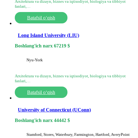
Arxitektura va dizayn, biznes va iqtisodiyot, biologiya va tibbiyot
fanlari,…
Batafsil o‘qish
Long Island University (LIU)
Boshlang'ich narx
67219
$
Nyu-York
Arxitektura va dizayn, biznes va iqtisodiyot, biologiya va tibbiyot
fanlari,…
Batafsil o‘qish
University of Connecticut (UConn)
Boshlang'ich narx
44442
$
Stamford, Stores, Waterbury, Farmington, Hartford, AveryPoint