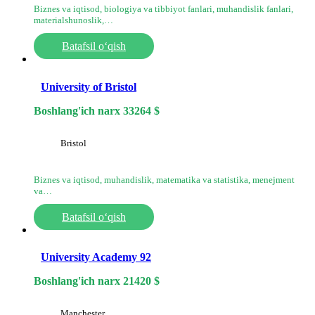
Biznes va iqtisod, biologiya va tibbiyot fanlari, muhandislik fanlari,
materialshunoslik,…
Batafsil o‘qish
University of Bristol
Boshlang'ich narx
33264
$
Bristol
Biznes va iqtisod, muhandislik, matematika va statistika, menejment
va…
Batafsil o‘qish
University Academy 92
Boshlang'ich narx
21420
$
Manchester