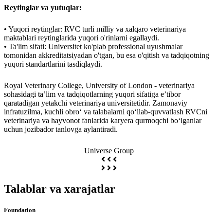
Reytinglar va yutuqlar:
• Yuqori reytinglar: RVC turli milliy va xalqaro veterinariya
maktablari reytinglarida yuqori o'rinlarni egallaydi.
• Ta'lim sifati: Universitet ko'plab professional uyushmalar
tomonidan akkreditatsiyadan o'tgan, bu esa o'qitish va tadqiqotning
yuqori standartlarini tasdiqlaydi.
Royal Veterinary College, University of London - veterinariya
sohasidagi ta’lim va tadqiqotlarning yuqori sifatiga e’tibor
qaratadigan yetakchi veterinariya universitetidir. Zamonaviy
infratuzilma, kuchli obro‘ va talabalarni qo‘llab-quvvatlash RVCni
veterinariya va hayvonot fanlarida karyera qurmoqchi bo‘lganlar
uchun jozibador tanlovga aylantiradi.
Universe Group
Talablar va xarajatlar
Foundation