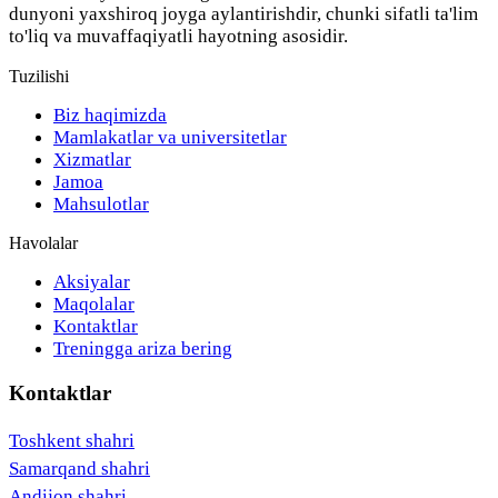
dunyoni yaxshiroq joyga aylantirishdir, chunki sifatli ta'lim
to'liq va muvaffaqiyatli hayotning asosidir.
Tuzilishi
Biz haqimizda
Mamlakatlar va universitetlar
Xizmatlar
Jamoa
Mahsulotlar
Havolalar
Aksiyalar
Maqolalar
Kontaktlar
Treningga ariza bering
Kontaktlar
Toshkent shahri
Samarqand shahri
Andijon shahri