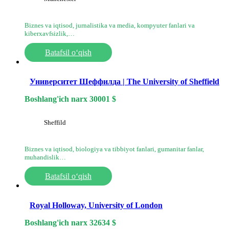
Biznes va iqtisod, jurnalistika va media, kompyuter fanlari va
kiberxavfsizlik,…
Batafsil o‘qish
Университет Шеффилда | The University of Sheffield
Boshlang'ich narx
30001
$
Sheffild
Biznes va iqtisod, biologiya va tibbiyot fanlari, gumanitar fanlar,
muhandislik…
Batafsil o‘qish
Royal Holloway, University of London
Boshlang'ich narx
32634
$