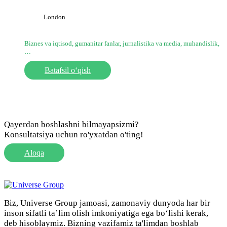
London
Biznes va iqtisod, gumanitar fanlar, jurnalistika va media, muhandislik,
…
Batafsil o‘qish
Qayerdan boshlashni bilmayapsizmi?
Konsultatsiya uchun ro'yxatdan o'ting!
Aloqa
Biz, Universe Group jamoasi, zamonaviy dunyoda har bir
inson sifatli ta’lim olish imkoniyatiga ega bo‘lishi kerak,
deb hisoblaymiz. Bizning vazifamiz ta'limdan boshlab