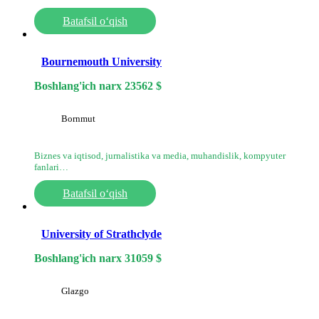
Batafsil o‘qish
Bournemouth University
Boshlang'ich narx
23562
$
Bornmut
Biznes va iqtisod, jurnalistika va media, muhandislik, kompyuter
fanlari…
Batafsil o‘qish
University of Strathclyde
Boshlang'ich narx
31059
$
Glazgo