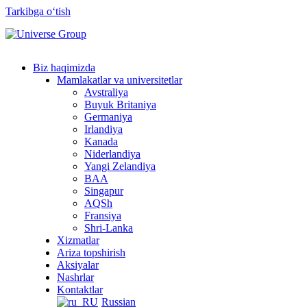
Tarkibga oʻtish
Biz haqimizda
Mamlakatlar va universitetlar
Avstraliya
Buyuk Britaniya
Germaniya
Irlandiya
Kanada
Niderlandiya
Yangi Zelandiya
BAA
Singapur
AQSh
Fransiya
Shri-Lanka
Xizmatlar
Ariza topshirish
Aksiyalar
Nashrlar
Kontaktlar
Russian