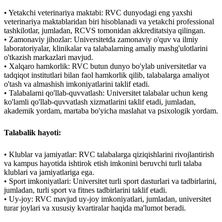
• Yetakchi veterinariya maktabi: RVC dunyodagi eng yaxshi
veterinariya maktablaridan biri hisoblanadi va yetakchi professional
tashkilotlar, jumladan, RCVS tomonidan akkreditatsiya qilingan.
• Zamonaviy jihozlar: Universitetda zamonaviy o'quv va ilmiy
laboratoriyalar, klinikalar va talabalarning amaliy mashg'ulotlarini
o'tkazish markazlari mavjud.
• Xalqaro hamkorlik: RVC butun dunyo bo'ylab universitetlar va
tadqiqot institutlari bilan faol hamkorlik qilib, talabalarga amaliyot
o'tash va almashish imkoniyatlarini taklif etadi.
• Talabalarni qo'llab-quvvatlash: Universitet talabalar uchun keng
ko'lamli qo'llab-quvvatlash xizmatlarini taklif etadi, jumladan,
akademik yordam, martaba bo'yicha maslahat va psixologik yordam.
Talabalik hayoti:
• Klublar va jamiyatlar: RVC talabalarga qiziqishlarini rivojlantirish
va kampus hayotida ishtirok etish imkonini beruvchi turli talaba
klublari va jamiyatlariga ega.
• Sport imkoniyatlari: Universitet turli sport dasturlari va tadbirlarini,
jumladan, turli sport va fitnes tadbirlarini taklif etadi.
• Uy-joy: RVC mavjud uy-joy imkoniyatlari, jumladan, universitet
turar joylari va xususiy kvartiralar haqida ma'lumot beradi.