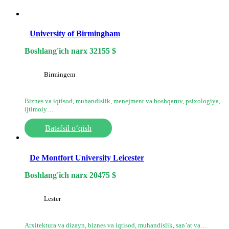
University of Birmingham
Boshlang'ich narx
32155
$
Birmingem
Biznes va iqtisod, muhandislik, menejment va boshqaruv, psixologiya,
ijtimoiy…
Batafsil o‘qish
De Montfort University Leicester
Boshlang'ich narx
20475
$
Lester
Arxitektura va dizayn, biznes va iqtisod, muhandislik, sanʼat va…