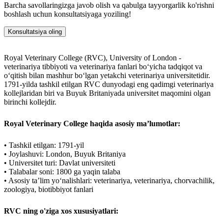
Barcha savollaringizga javob olish va qabulga tayyorgarlik ko'rishni
boshlash uchun konsultatsiyaga yoziling!
Konsultatsiya oling
Royal Veterinary College (RVC), University of London -
veterinariya tibbiyoti va veterinariya fanlari bo‘yicha tadqiqot va
o‘qitish bilan mashhur bo‘lgan yetakchi veterinariya universitetidir.
1791-yilda tashkil etilgan RVC dunyodagi eng qadimgi veterinariya
kollejlaridan biri va Buyuk Britaniyada universitet maqomini olgan
birinchi kollejdir.
Royal Veterinary College haqida asosiy ma’lumotlar:
• Tashkil etilgan: 1791-yil
• Joylashuvi: London, Buyuk Britaniya
• Universitet turi: Davlat universiteti
• Talabalar soni: 1800 ga yaqin talaba
• Asosiy taʼlim yoʻnalishlari: veterinariya, veterinariya, chorvachilik,
zoologiya, biotibbiyot fanlari
RVC ning o'ziga xos xususiyatlari: