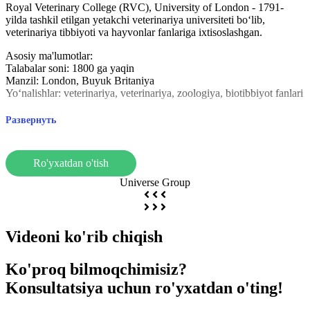
Royal Veterinary College (RVC), University of London - 1791-
yilda tashkil etilgan yetakchi veterinariya universiteti bo‘lib,
veterinariya tibbiyoti va hayvonlar fanlariga ixtisoslashgan.
Asosiy ma'lumotlar:
Talabalar soni: 1800 ga yaqin
Manzil: London, Buyuk Britaniya
Yo‘nalishlar: veterinariya, veterinariya, zoologiya, biotibbiyot fanlari
Xususiyatlari:
Развернуть
Dunyo yetakchisi: Buyuk Britaniya veterinariya kengashi (RCVS)
tomonidan akkreditatsiya qilingan eng yaxshi veterinariya
maktablaridan biri.
Ro'yxatdan o'tish
Zamonaviy jihozlar: Laboratoriyalar, klinikalar va ilmiy markazlar.
Xalqaro hamkorlik: butun dunyo bo'ylab stajirovkalar va
Universe Group
almashinuvlar.
Talabalarni qo'llab-quvvatlash: Akademik yordam, martaba bo'yicha
maslahat, psixologik yordam.
Royal Veterinary College - veterinariya sohasida karyera qilishni
Videoni ko'rib chiqish
istagan talabalar uchun ajoyib joy bo‘lib, kuchli akademik obro‘ga
va zamonaviy ta’lim hamda tadqiqot sharoitlariga ega.
Ko'proq bilmoqchimisiz?
Konsultatsiya uchun ro'yxatdan o'ting!