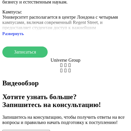
бизнесу и естественным наукам.
Кампусы:
Университет располагается в центре Лондона с четырьмя
кампусами, включая современный Regent Street, и
предоставляет студентам доступ к важнейшим
достопримечательностям города.
Развернуть
Инфраструктура:
Современные лаборатории, библиотеки и студии.
Записаться
Развита спортивная инфраструктура: бассейны, фитнес-залы и
спортивные площадки.
Universe Group
Факты:
Входит в ТОП-80 университетов Великобритании и в
ТОП-5% лучших вузов мира.
Видеообзор
Высокий уровень трудоустройства выпускников, с
актуальными, практикоориентированными программами.
Университет активно обновляет кампусы и образовательные
Хотите узнать больше?
программы, помогая студентам развиваться и
Запишитесь на консультацию!
трудоустраиваться.
Запишитесь на консультацию, чтобы получить ответы на все
вопросы и правильно начать подготовку к поступлению!