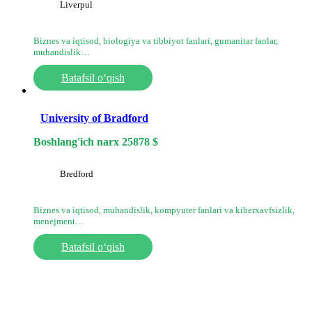
Liverpul
Biznes va iqtisod, biologiya va tibbiyot fanlari, gumanitar fanlar,
muhandislik…
Batafsil o‘qish
University of Bradford
Boshlang'ich narx
25878
$
Bredford
Biznes va iqtisod, muhandislik, kompyuter fanlari va kiberxavfsizlik,
menejment…
Batafsil o‘qish