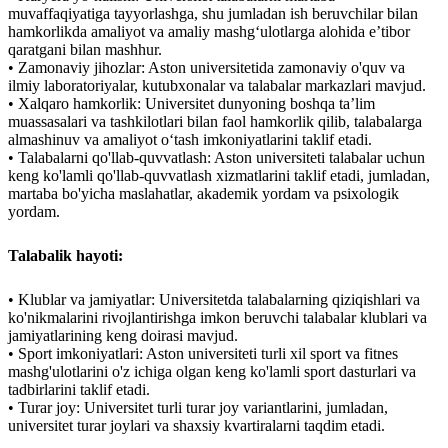
muvaffaqiyatiga tayyorlashga, shu jumladan ish beruvchilar bilan
hamkorlikda amaliyot va amaliy mashg‘ulotlarga alohida e’tibor
qaratgani bilan mashhur.
• Zamonaviy jihozlar: Aston universitetida zamonaviy o'quv va
ilmiy laboratoriyalar, kutubxonalar va talabalar markazlari mavjud.
• Xalqaro hamkorlik: Universitet dunyoning boshqa taʼlim
muassasalari va tashkilotlari bilan faol hamkorlik qilib, talabalarga
almashinuv va amaliyot oʻtash imkoniyatlarini taklif etadi.
• Talabalarni qo'llab-quvvatlash: Aston universiteti talabalar uchun
keng ko'lamli qo'llab-quvvatlash xizmatlarini taklif etadi, jumladan,
martaba bo'yicha maslahatlar, akademik yordam va psixologik
yordam.
Talabalik hayoti:
• Klublar va jamiyatlar: Universitetda talabalarning qiziqishlari va
ko'nikmalarini rivojlantirishga imkon beruvchi talabalar klublari va
jamiyatlarining keng doirasi mavjud.
• Sport imkoniyatlari: Aston universiteti turli xil sport va fitnes
mashg'ulotlarini o'z ichiga olgan keng ko'lamli sport dasturlari va
tadbirlarini taklif etadi.
• Turar joy: Universitet turli turar joy variantlarini, jumladan,
universitet turar joylari va shaxsiy kvartiralarni taqdim etadi.