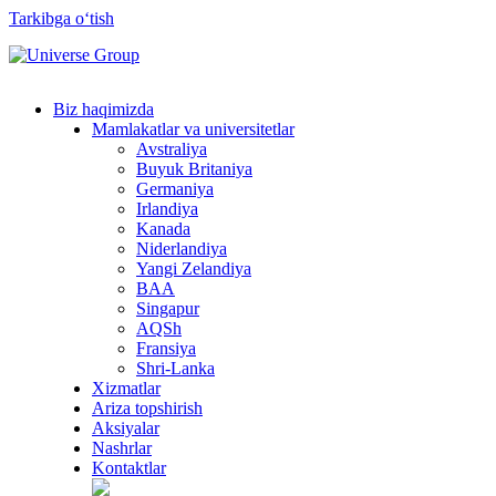
Tarkibga oʻtish
Biz haqimizda
Mamlakatlar va universitetlar
Avstraliya
Buyuk Britaniya
Germaniya
Irlandiya
Kanada
Niderlandiya
Yangi Zelandiya
BAA
Singapur
AQSh
Fransiya
Shri-Lanka
Xizmatlar
Ariza topshirish
Aksiyalar
Nashrlar
Kontaktlar