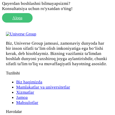
Qayerdan boshlashni bilmayapsizmi?
Konsultatsiya uchun ro'yxatdan o'ting!
Aloqa
Biz, Universe Group jamoasi, zamonaviy dunyoda har
bir inson sifatli ta’lim olish imkoniyatiga ega bo‘lishi
kerak, deb hisoblaymiz. Bizning vazifamiz ta'limdan
boshlab dunyoni yaxshiroq joyga aylantirishdir, chunki
sifatli ta'lim to'liq va muvaffaqiyatli hayotning asosidir.
Tuzilishi
Biz haqimizda
Mamlakatlar va universitetlar
Xizmatlar
Jamoa
Mahsulotlar
Havolalar