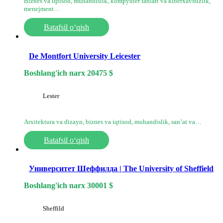
Biznes va iqtisod, muhandislik, kompyuter fanlari va kiberxavfsizlik,
menejment…
Batafsil o‘qish
De Montfort University Leicester
Boshlang'ich narx
20475
$
Lester
Arxitektura va dizayn, biznes va iqtisod, muhandislik, sanʼat va…
Batafsil o‘qish
Университет Шеффилда | The University of Sheffield
Boshlang'ich narx
30001
$
Sheffild