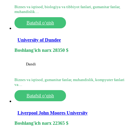
Biznes va iqtisod, biologiya va tibbiyot fanlari, gumanitar fanlar,
muhandislik…
Batafsil o‘qish
University of Dundee
Boshlang'ich narx
28350
$
Dandi
Biznes va iqtisod, gumanitar fanlar, muhandislik, kompyuter fanlari
va…
Batafsil o‘qish
Liverpool John Moores University
Boshlang'ich narx
22365
$