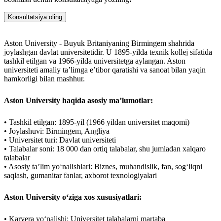
Konsultatsiya oling
Aston University - Buyuk Britaniyaning Birmingem shahrida
joylashgan davlat universitetidir. U 1895-yilda texnik kollej sifatida
tashkil etilgan va 1966-yilda universitetga aylangan. Aston
universiteti amaliy ta’limga e’tibor qaratishi va sanoat bilan yaqin
hamkorligi bilan mashhur.
Aston University haqida asosiy ma’lumotlar:
• Tashkil etilgan: 1895-yil (1966 yildan universitet maqomi)
• Joylashuvi: Birmingem, Angliya
• Universitet turi: Davlat universiteti
• Talabalar soni: 18 000 dan ortiq talabalar, shu jumladan xalqaro
talabalar
• Asosiy taʼlim yoʻnalishlari: Biznes, muhandislik, fan, sogʻliqni
saqlash, gumanitar fanlar, axborot texnologiyalari
Aston University o‘ziga xos xususiyatlari:
• Karyera yo‘nalishi: Universitet talabalarni martaba