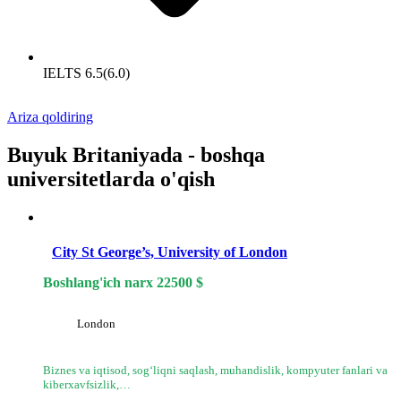
IELTS 6.5(6.0)
Ariza qoldiring
Buyuk Britaniyada - boshqa
universitetlarda o'qish
City St George’s, University of London
Boshlang'ich narx
22500
$
London
Biznes va iqtisod, sog‘liqni saqlash, muhandislik, kompyuter fanlari va
kiberxavfsizlik,…