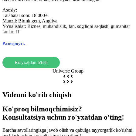
Asosiy:
Talabalar soni: 18 000+
Manzil: Birmingem, Angliya
Yo'nalishlar: Biznes, muhandislik, fan, sog'liqni saqlash, gumanitar
fanlar, IT
Xususiyatlari:
Развернуть
Karyera yo'nalishi: sanoat bilan stajirovka va amaliy mashg'ulotlar.
Zamonaviy jihozlar: laboratoriyalar, kutubxonalar va talabalar
markazlari.
Ro'yxatdan o'tish
Xalqaro hamkorlik: almashinuv va stajirovka imkoniyatlari.
Talabalarni qo'llab-quvvatlash: Akademik, martaba va psixologik
Universe Group
yordam.
Aston University - amaliy ta’lim va sanoat bilan hamkorlikka e’tibor
qaratadigan universitet bo‘lib, bu uni muvaffaqiyatli karyeraga
intilayotgan talabalar uchun jozibador tanlovga aylantiradi.
Videoni ko'rib chiqish
Ko'proq bilmoqchimisiz?
Konsultatsiya uchun ro'yxatdan o'ting!
Barcha savollaringizga javob olish va qabulga tayyorgarlik ko'rishni
boshlash uchun konsultatsiyaga yoziling!