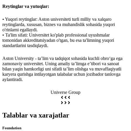
Reytinglar va yutuqlar:
• Yuqori reytinglar: Aston universiteti turli milliy va xalqaro
reytinglarda, xususan, biznes va muhandislik sohasida yuqori
o'rinlarni egallaydi.
• Ta'lim sifati: Universitet ko'plab professional uyushmalar
tomonidan akkreditatsiyadan o'tgan, bu esa ta'limning yuqori
standartlarini tasdiqlaydi.
Aston University - ta’lim va tadqiqot sohasida kuchli obro‘ga ega
zamonaviy universitet. Uning amaliy ta’limga e’tibori va sanoat
bilan yaqin hamkorligi uni sifatli ta’lim olishga va muvaffaqiyatli
karyera qurishga intilayotgan talabalar uchun jozibador tanlovga
aylantiradi.
Universe Group
Talablar va xarajatlar
Foundation