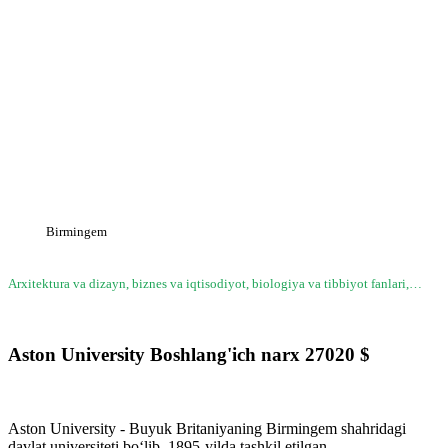
Aston University
Birmingem
Arxitektura va dizayn, biznes va iqtisodiyot, biologiya va tibbiyot fanlari,…
Aston University
Boshlang'ich narx
27020
$
Aston University - Buyuk Britaniyaning Birmingem shahridagi
davlat universiteti bo‘lib, 1895-yilda tashkil etilgan.