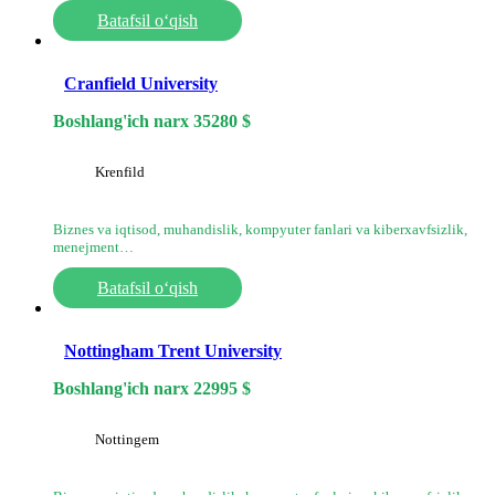
Batafsil o‘qish
Cranfield University
Boshlang'ich narx
35280
$
Krenfild
Biznes va iqtisod, muhandislik, kompyuter fanlari va kiberxavfsizlik,
menejment…
Batafsil o‘qish
Nottingham Trent University
Boshlang'ich narx
22995
$
Nottingem